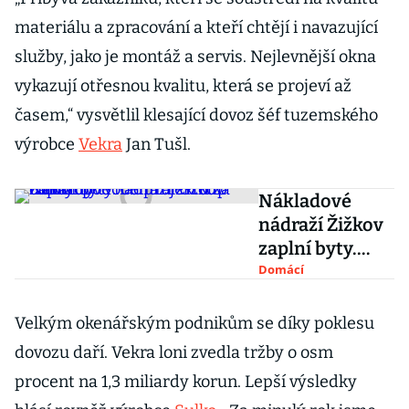
materiálu a zpracování a kteří chtějí i navazující
služby, jako je montáž a servis. Nejlevnější okna
vykazují otřesnou kvalitu, která se projeví až
časem,“ vysvětlil klesající dovoz šéf tuzemského
výrobce
Vekra
Jan Tušl.
Nákladové
nádraží Žižkov
zaplní byty.
Central Group
Domácí
odkryl podobu
projektu za
Velkým okenářským podnikům se díky poklesu
miliardy
dovozu daří. Vekra loni zvedla tržby o osm
procent na 1,3 miliardy korun. Lepší výsledky