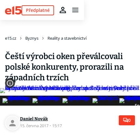
Předplatné
e15.cz
Byznys
Reality a stavebnictví
Čeští výrobci oken převálcovali
polské konkurenty, prorazili na
západních trzích
Fo
Daniel Novák
0
15. června 2017
·
15:17