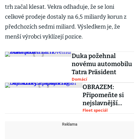
trh začal klesat. Vekra odhaduje, že se loni
celkové prodeje dostaly na 6,5 miliardy korun z
předchozích sedmi miliard. Výsledkem je, že
menší výrobci vyklízejí pozice.
Duka požehnal
novému automobilu
Tatra Präsident
Domácí
OBRAZEM:
Připomeňte si
nejslavnější
poválečné
Fleet speciál
náklaďáky
značky Praga