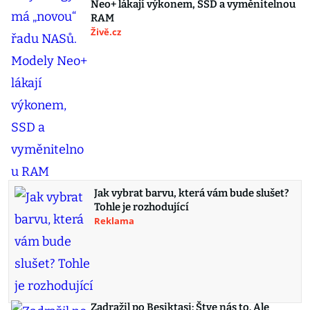
Neo+ lákají výkonem, SSD a vyměnitelnou
RAM
Živě.cz
Jak vybrat barvu, která vám bude slušet?
Tohle je rozhodující
Reklama
Zadražil po Besiktasi: Štve nás to. Ale