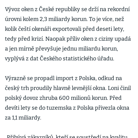
Vývoz oken z České republiky se drží na rekordní
úrovni kolem 2,3 miliardy korun. To je více, než
kolik čeští okenáři exportovali před deseti lety,
tedy před krizí. Naopak příliv oken z ciziny upadá
a jen mírně převyšuje jednu miliardu korun,
vyplývá z dat Českého statistického úřadu.
Výrazně se propadl import z Polska, odkud na
český trh proudily hlavně levnější okna. Loni činil
polský dovoz zhruba 600 milionů korun. Před
devíti lety se do tuzemska z Polska přivezla okna
za 1,1 miliardy.
„Přibývá zákazníků, kteří se soustředí na kvalitu