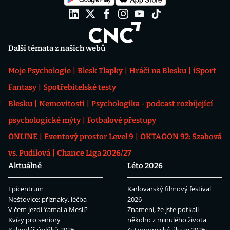
Další témata z našich webů
Moje Psychologie
Blesk Tlapky
Hráči na Blesku
iSport
Fantasy
Spotřebitelské testy
Blesku
Nemovitosti
Psychologika - podcast rozbíjející
psychologické mýty
Fotbalové přestupy
ONLINE
Eventový prostor Level 9
OKTAGON 92: Szabová
vs. Pudilová
Chance Liga 2026/27
Aktuálně
Léto 2026
Epicentrum
Karlovarský filmový festival
Neštovice: příznaky, léčba
2026
V čem jezdí Yamal a Mesii?
Znamení, že jste potkali
Kvízy pro seniory
někoho z minulého života