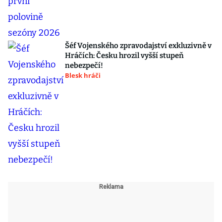
Šéf Vojenského zpravodajství exkluzivně v
Hráčích: Česku hrozil vyšší stupeň
nebezpečí!
Blesk hráči