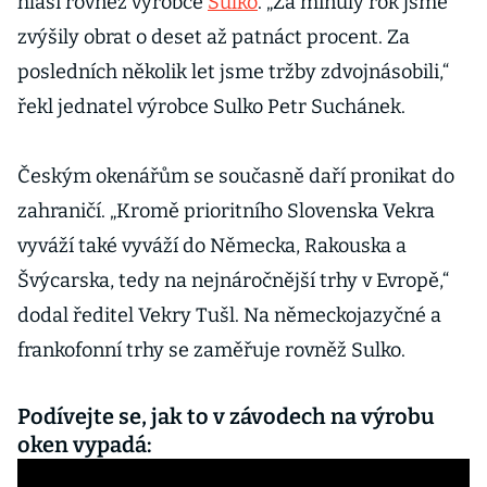
hlásí rovněž výrobce
Sulko
. „Za minulý rok jsme
zvýšily obrat o deset až patnáct procent. Za
posledních několik let jsme tržby zdvojnásobili,“
řekl jednatel výrobce Sulko Petr Suchánek.
Českým okenářům se současně daří pronikat do
zahraničí. „Kromě prioritního Slovenska Vekra
vyváží také vyváží do Německa, Rakouska a
Švýcarska, tedy na nejnáročnější trhy v Evropě,“
dodal ředitel Vekry Tušl. Na německojazyčné a
frankofonní trhy se zaměřuje rovněž Sulko.
Podívejte se, jak to v závodech na výrobu
oken vypadá: