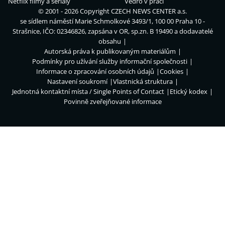
Netflix filmy a seriály
Vedro v práci
© 2001 - 2026 Copyright
CZECH NEWS CENTER a.s.
se sídlem náměstí Marie Schmolkové 3493/1, 100 00 Praha 10 -
Strašnice, IČO: 02346826, zapsána v OR, sp.zn. B 19490 a dodavatelé
obsahu
Autorská práva k publikovaným materiálům
Podmínky pro užívání služby informační společnosti
Informace o zpracování osobních údajů
Cookies
Nastavení soukromí
Vlastnická struktura
Jednotná kontaktní místa / Single Points of Contact
Etický kodex
Povinně zveřejňované informace