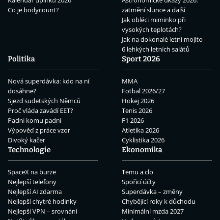
Kalendář úplňků 2026
Astronomické úkazy 2026:
Co je bodycount?
zatmění slunce a další
Jak obléci miminko při
vysokých teplotách?
Jak na dokonalé letní mojito
6 lehkých letních salátů
Politika
Sport 2026
Nová superdávka: kdo na ní
MMA
dosáhne?
Fotbal 2026/27
Sjezd sudetských Němců
Hokej 2026
Proč vláda zavádí EET?
Tenis 2026
Padni komu padni
F1 2026
Výpověď z práce vzor
Atletika 2026
Divoký kačer
Cyklistika 2026
Technologie
Ekonomika
SpaceX na burze
Temu a clo
Nejlepší telefony
Spořicí účty
Nejlepší AI zdarma
Superdávka – změny
Nejlepší chytré hodinky
Chybějící roky k důchodu
Nejlepší VPN – srovnání
Minimální mzda 2027