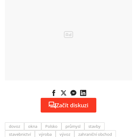
Začít diskuzi
dovoz
okna
Polsko
průmysl
stavby
stavebnictví
výroba
vývoz
zahraniční obchod