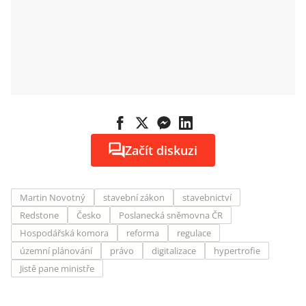
Začít diskuzi
Martin Novotný
stavební zákon
stavebnictví
Redstone
Česko
Poslanecká sněmovna ČR
Hospodářská komora
reforma
regulace
územní plánování
právo
digitalizace
hypertrofie
Jistě pane ministře