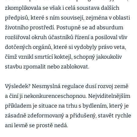
zkomplikovala se však i celá soustava dalších
předpisů, které s ním souvisejí, zejména v oblasti
životního prostředí. Postupně se ad absurdum
rozšiřoval okruh účastníků řízení a posiloval vliv
dotčených orgánů, které si vydobyly právo veta,
čímž vznikl smrtící koktejl, schopný jakoukoliv
stavbu zpomalit nebo zablokovat.
Výsledek? Nesmyslná regulace dusí rozvoj země
a činí ji nekonkurenceschopnou. Nejviditelnějším
příkladem je situace na trhu s bydlením, který je
zásadně zdeformovaný a přidušený, stavět rychle
ani levně se prostě nedá.