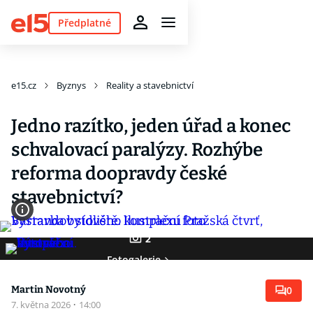
Předplatné
e15.cz
Byznys
Reality a stavebnictví
Jedno razítko, jeden úřad a konec
schvalovací paralýzy. Rozhýbe
reforma doopravdy české
stavebnictví?
2
Fotogalerie
Martin Novotný
0
7. května 2026
·
14:00