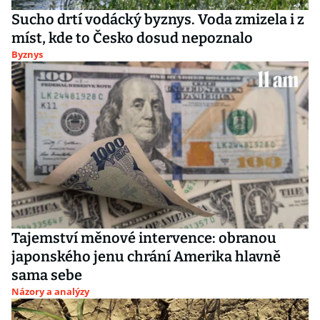
Sucho drtí vodácký byznys. Voda zmizela i z
míst, kde to Česko dosud nepoznalo
Byznys
Tajemství měnové intervence: obranou
japonského jenu chrání Amerika hlavně
sama sebe
Názory a analýzy