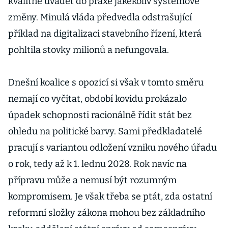
kvalitně uvádět do praxe jakékoliv systémové
změny. Minulá vláda předvedla odstrašující
příklad na digitalizaci stavebního řízení, která
pohltila stovky milionů a nefungovala.
Dnešní koalice s opozicí si však v tomto směru
nemají co vyčítat, období kovidu prokázalo
úpadek schopnosti racionálně řídit stát bez
ohledu na politické barvy. Sami předkladatelé
pracují s variantou odložení vzniku nového úřadu
o rok, tedy až k 1. lednu 2028. Rok navíc na
přípravu může a nemusí být rozumným
kompromisem. Je však třeba se ptát, zda ostatní
reformní složky zákona mohou bez základního