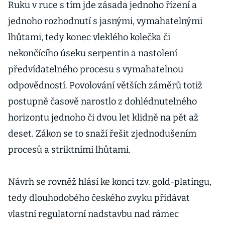
Ruku v ruce s tím jde zásada jednoho řízení a
jednoho rozhodnutí s jasnými, vymahatelnými
lhůtami, tedy konec vleklého kolečka či
nekončícího úseku serpentin a nastolení
předvídatelného procesu s vymahatelnou
odpovědností. Povolování větších záměrů totiž
postupně časově narostlo z dohlédnutelného
horizontu jednoho či dvou let klidně na pět až
deset. Zákon se to snaží řešit zjednodušením
procesů a striktními lhůtami.
Návrh se rovněž hlásí ke konci tzv. gold-platingu,
tedy dlouhodobého českého zvyku přidávat
vlastní regulatorní nadstavbu nad rámec