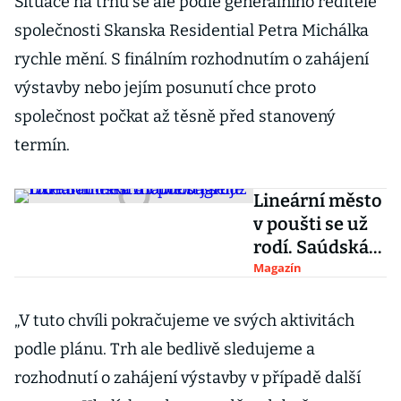
Situace na trhu se ale podle generálního ředitele
společnosti Skanska Residential Petra Michálka
rychle mění. S finálním rozhodnutím o zahájení
výstavby nebo jejím posunutí chce proto
společnost počkat až těsně před stanovený
termín.
Lineární město
v poušti se už
rodí. Saúdská
Arábie bagruje
Magazín
170 kilometrů
dlouhou jámu
„V tuto chvíli pokračujeme ve svých aktivitách
podle plánu. Trh ale bedlivě sledujeme a
rozhodnutí o zahájení výstavby v případě další