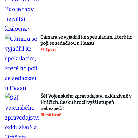
Câmara se vyjádřil ke spekulacím, které ho
pojí se sedačkou u Haasu
F1 Sport
Šéf Vojenského zpravodajství exkluzivně v
Hráčích: Česku hrozil vyšší stupeň
nebezpečí!
Blesk hráči