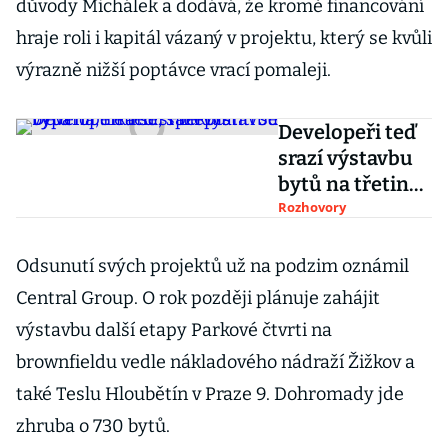
důvody Michálek a dodává, že kromě financování
hraje roli i kapitál vázaný v projektu, který se kvůli
výrazně nižší poptávce vrací pomaleji.
Developeři teď
srazí výstavbu
bytů na třetinu,
spekulanti se
Rozhovory
vypařili, říká šéf
Finepu
Odsunutí svých projektů už na podzim oznámil
Central Group. O rok později plánuje zahájit
výstavbu další etapy Parkové čtvrti na
brownfieldu vedle nákladového nádraží Žižkov a
také Teslu Hloubětín v Praze 9. Dohromady jde
zhruba o 730 bytů.