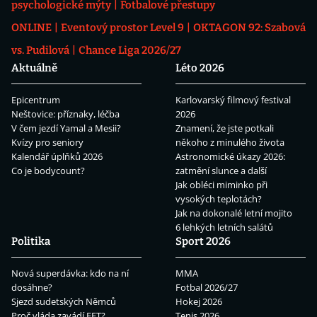
psychologické mýty
Fotbalové přestupy
ONLINE
Eventový prostor Level 9
OKTAGON 92: Szabová
vs. Pudilová
Chance Liga 2026/27
Aktuálně
Léto 2026
Epicentrum
Karlovarský filmový festival
Neštovice: příznaky, léčba
2026
V čem jezdí Yamal a Mesii?
Znamení, že jste potkali
Kvízy pro seniory
někoho z minulého života
Kalendář úplňků 2026
Astronomické úkazy 2026:
Co je bodycount?
zatmění slunce a další
Jak obléci miminko při
vysokých teplotách?
Jak na dokonalé letní mojito
6 lehkých letních salátů
Politika
Sport 2026
Nová superdávka: kdo na ní
MMA
dosáhne?
Fotbal 2026/27
Sjezd sudetských Němců
Hokej 2026
Proč vláda zavádí EET?
Tenis 2026