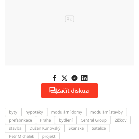
Začít diskuzi
byty
hypotéky
modulární domy
modulární stavby
prefabrikace
Praha
bydlení
Central Group
Žižkov
stavba
Dušan Kunovský
Skanska
Satalice
Petr Michálek
projekt