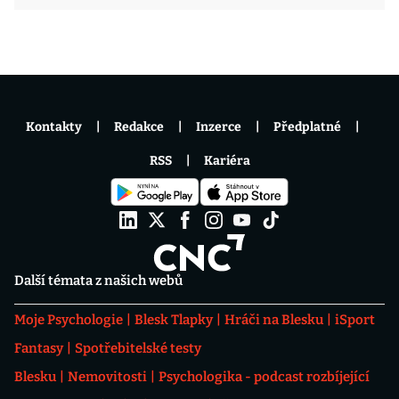
Kontakty
Redakce
Inzerce
Předplatné
RSS
Kariéra
Další témata z našich webů
Moje Psychologie
Blesk Tlapky
Hráči na Blesku
iSport
Fantasy
Spotřebitelské testy
Blesku
Nemovitosti
Psychologika - podcast rozbíjející