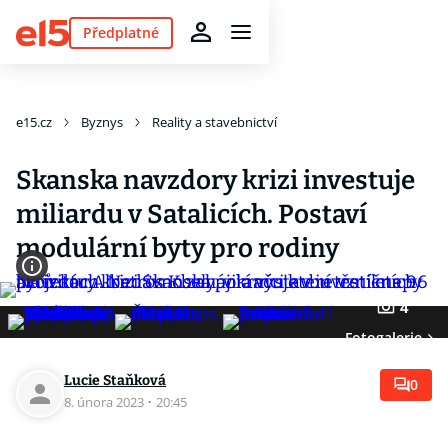
Předplatné
e15.cz
Byznys
Reality a stavebnictví
Skanska navzdory krizi investuje
miliardu v Satalicích. Postaví
modulární byty pro rodiny
4
Fotogalerie
Lucie Staňková
0
8. února 2023
·
20:45