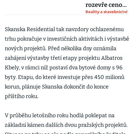
rozevře cenové
nůžky mezi
Reality a stavebnictví
novými a
staršími byty,
Skanska Residential tak navzdory ochlazenému
tvrdí
trhu pokračuje v investičních aktivitách i výstavbě
developeři
nových projektů. Před několika dny oznámila
zahájení výstavby třetí etapy projektu Albatros
Kbely, v rámci níž postaví dva bytové domy s 96
byty. Etapu, do které investuje přes 450 milionů
korun, plánuje Skanska dokončit do konce
příštího roku.
V průběhu letošního roku hodlá poklepat na
základní kámen dalších dvou pražských projektů.