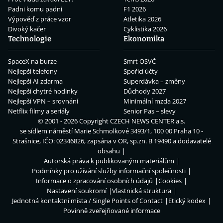
Padni komu padni
F1 2026
Výpověď z práce vzor
Atletika 2026
Divoký kačer
Cyklistika 2026
Technologie
Ekonomika
SpaceX na burze
Smrt OSVČ
Nejlepší telefony
Spořicí účty
Nejlepší AI zdarma
Superdávka – změny
Nejlepší chytré hodinky
Důchody 2027
Nejlepší VPN – srovnání
Minimální mzda 2027
Netflix filmy a seriály
Senior Pas – slevy
© 2001 - 2026 Copyright
CZECH NEWS CENTER a.s.
se sídlem náměstí Marie Schmolkové 3493/1, 100 00 Praha 10 -
Strašnice, IČO: 02346826, zapsána v OR, sp.zn. B 19490 a dodavatelé
obsahu
Autorská práva k publikovaným materiálům
Podmínky pro užívání služby informační společnosti
Informace o zpracování osobních údajů
Cookies
Nastavení soukromí
Vlastnická struktura
Jednotná kontaktní místa / Single Points of Contact
Etický kodex
Povinně zveřejňované informace