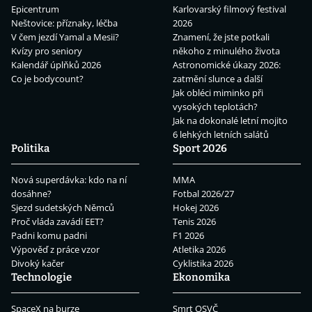
Epicentrum
Karlovarský filmový festival
Neštovice: příznaky, léčba
2026
V čem jezdí Yamal a Mesii?
Znamení, že jste potkali
Kvízy pro seniory
někoho z minulého života
Kalendář úplňků 2026
Astronomické úkazy 2026:
Co je bodycount?
zatmění slunce a další
Jak obléci miminko při
vysokých teplotách?
Jak na dokonalé letní mojito
6 lehkých letních salátů
Politika
Sport 2026
Nová superdávka: kdo na ní
MMA
dosáhne?
Fotbal 2026/27
Sjezd sudetských Němců
Hokej 2026
Proč vláda zavádí EET?
Tenis 2026
Padni komu padni
F1 2026
Výpověď z práce vzor
Atletika 2026
Divoký kačer
Cyklistika 2026
Technologie
Ekonomika
SpaceX na burze
Smrt OSVČ