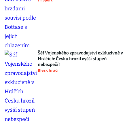
F1 Sport
Šéf Vojenského zpravodajství exkluzivně v
Hráčích: Česku hrozil vyšší stupeň
nebezpečí!
Blesk hráči