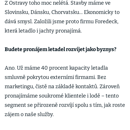
dřeva
Z Ostravy toho moc nelétá. Stavby máme ve
Slovinsku, Dánsku, Chorvatsku... Ekonomicky to
dává smysl. Založili jsme proto firmu Foredeck,
která letadlo i jachty pronajímá.
Budete pronájem letadel rozvíjet jako byznys?
Ano. Už máme 40 procent kapacity letadla
smluvně pokrytou externími firmami. Bez
marketingu, čistě na základě kontaktů. Zároveň
pronajímáme soukromé klientele i lodě – tento
segment se přirozeně rozvíjí spolu s tím, jak roste
zájem o naše služby.