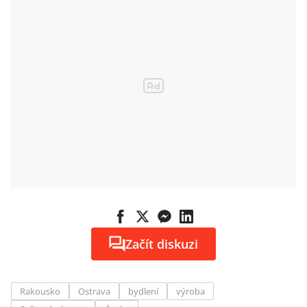
Začít diskuzi
Rakousko
Ostrava
bydlení
výroba