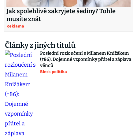
Jak spolehlivě zakryjete šediny? Tohle
musíte znát
Reklama
Články z jiných titulů
Poslední rozloučení s Milanem Knížákem
(†86): Dojemné vzpomínky přátel a záplava
věnců
Blesk politika