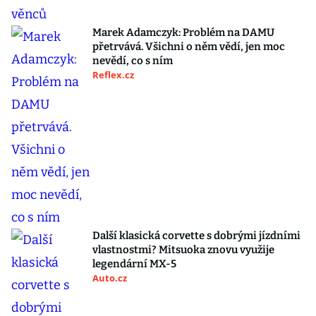
Marek Adamczyk: Problém na DAMU
přetrvává. Všichni o něm vědí, jen moc
nevědí, co s ním
Reflex.cz
Další klasická corvette s dobrými jízdními
vlastnostmi? Mitsuoka znovu využije
legendární MX-5
Auto.cz