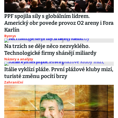
PPF spojila síly s globálním lídrem.
Americký obr povede provoz O2 areny i Fora
Karlín
Byznys
Na trzích se děje něco nezvyklého.
Technologické firmy shánějí miliardy
Názory a analýzy
Itálie vyklízí pláže. První plážové kluby mizí,
turisté změnu pocítí brzy
Zahraniční