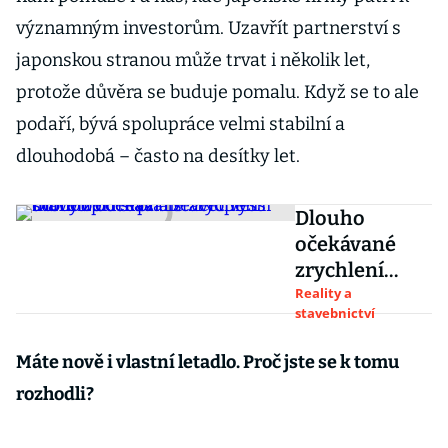
významným investorům. Uzavřít partnerství s
japonskou stranou může trvat i několik let,
protože důvěra se buduje pomalu. Když se to ale
podaří, bývá spolupráce velmi stabilní a
dlouhodobá – často na desítky let.
Dlouho
očekávané
zrychlení
staveb
Reality a
stavebnictví
přichází.
Developeři
Máte nově i vlastní letadlo. Proč jste se k tomu
mohou od
rozhodli?
srpna stavět
vyšší domy ze