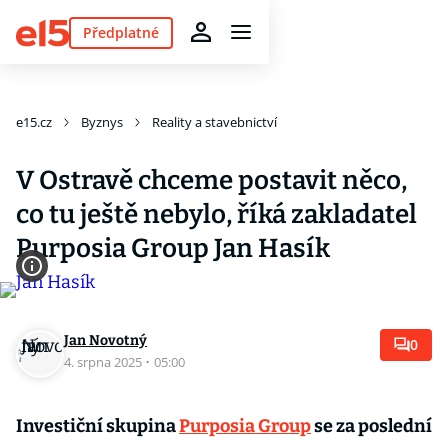
Předplatné
e15.cz
Byznys
Reality a stavebnictví
V Ostravě chceme postavit něco,
co tu ještě nebylo, říká zakladatel
Purposia Group Jan Hasík
Jan Novotný
0
4. srpna 2025
·
05:00
Investiční skupina
Purposia Group
se za poslední