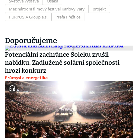
Světová výstava
Ósaka
Mezinárodní filmový festival Karlovy Vary
projekt
PURPOSIA Group a.s.
Prefa Přeštice
Doporučujeme
Potenciální zachránce Soleku zrušil
nabídku. Zadlužené solární společnosti
hrozí konkurz
Průmysl a energetika