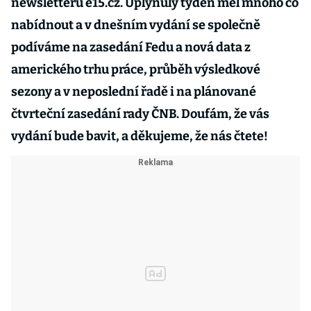
newsletteru e15.cz. Uplynulý týden měl mnoho co
nabídnout a v dnešním vydání se společně
podíváme na zasedání Fedu a nová data z
amerického trhu práce, průběh výsledkové
sezony a v neposlední řadě i na plánované
čtvrteční zasedání rady ČNB. Doufám, že vás
vydání bude bavit, a děkujeme, že nás čtete!