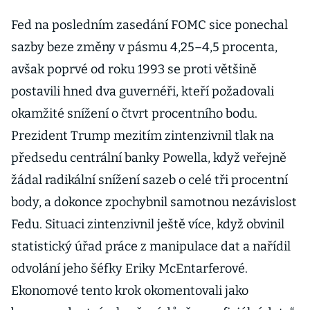
Fed na posledním zasedání FOMC sice ponechal
sazby beze změny v pásmu 4,25–4,5 procenta,
avšak poprvé od roku 1993 se proti většině
postavili hned dva guvernéři, kteří požadovali
okamžité snížení o čtvrt procentního bodu.
Prezident Trump mezitím zintenzivnil tlak na
předsedu centrální banky Powella, když veřejně
žádal radikální snížení sazeb o celé tři procentní
body, a dokonce zpochybnil samotnou nezávislost
Fedu. Situaci zintenzivnil ještě více, když obvinil
statistický úřad práce z manipulace dat a nařídil
odvolání jeho šéfky Eriky McEntarferové.
Ekonomové tento krok okomentovali jako