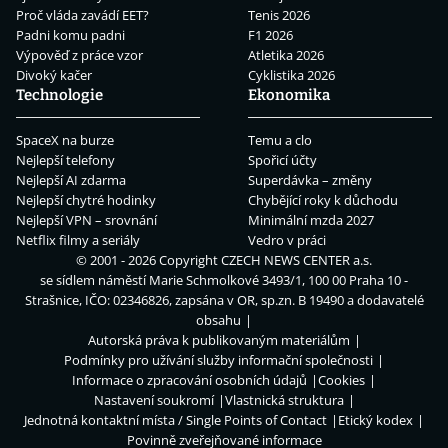
Proč vláda zavádí EET?
Tenis 2026
Padni komu padni
F1 2026
Výpověď z práce vzor
Atletika 2026
Divoký kačer
Cyklistika 2026
Technologie
Ekonomika
SpaceX na burze
Temu a clo
Nejlepší telefony
Spořicí účty
Nejlepší AI zdarma
Superdávka – změny
Nejlepší chytré hodinky
Chybějící roky k důchodu
Nejlepší VPN – srovnání
Minimální mzda 2027
Netflix filmy a seriály
Vedro v práci
© 2001 - 2026 Copyright
CZECH NEWS CENTER a.s.
se sídlem náměstí Marie Schmolkové 3493/1, 100 00 Praha 10 -
Strašnice, IČO: 02346826, zapsána v OR, sp.zn. B 19490 a dodavatelé
obsahu
Autorská práva k publikovaným materiálům
Podmínky pro užívání služby informační společnosti
Informace o zpracování osobních údajů
Cookies
Nastavení soukromí
Vlastnická struktura
Jednotná kontaktní místa / Single Points of Contact
Etický kodex
Povinně zveřejňované informace