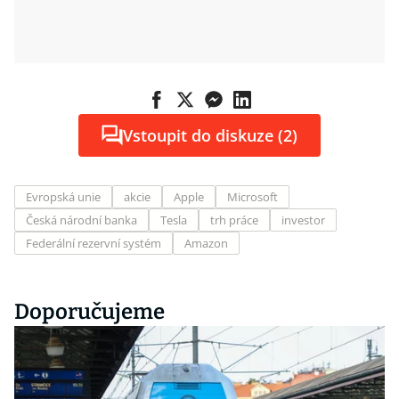
Vstoupit do diskuze (2)
Evropská unie
akcie
Apple
Microsoft
Česká národní banka
Tesla
trh práce
investor
Federální rezervní systém
Amazon
Doporučujeme