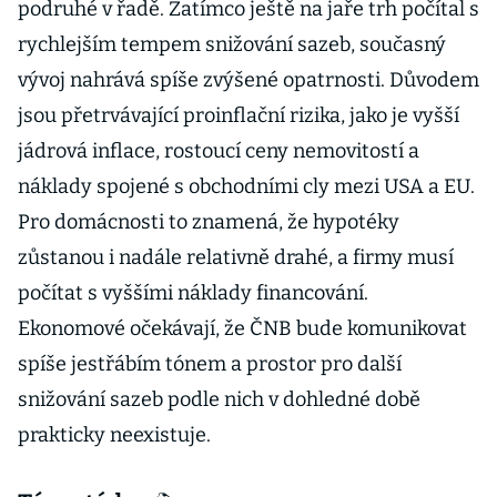
podruhé v řadě. Zatímco ještě na jaře trh počítal s
rychlejším tempem snižování sazeb, současný
vývoj nahrává spíše zvýšené opatrnosti. Důvodem
jsou přetrvávající proinflační rizika, jako je vyšší
jádrová inflace, rostoucí ceny nemovitostí a
náklady spojené s obchodními cly mezi USA a EU.
Pro domácnosti to znamená, že hypotéky
zůstanou i nadále relativně drahé, a firmy musí
počítat s vyššími náklady financování.
Ekonomové očekávají, že ČNB bude komunikovat
spíše jestřábím tónem a prostor pro další
snižování sazeb podle nich v dohledné době
prakticky neexistuje.