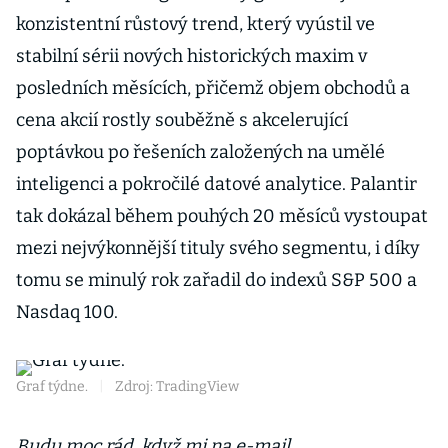
konzistentní růstový trend, který vyústil ve
stabilní sérii nových historických maxim v
posledních měsících, přičemž objem obchodů a
cena akcií rostly souběžně s akcelerující
poptávkou po řešeních založených na umělé
inteligenci a pokročilé datové analytice. Palantir
tak dokázal během pouhých 20 měsíců vystoupat
mezi nejvýkonnější tituly svého segmentu, i díky
tomu se minulý rok zařadil do indexů S&P 500 a
Nasdaq 100.
Graf týdne.
|
Zdroj: TradingView
Budu moc rád, když mi na e-mail