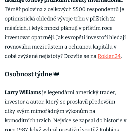
ukazuje to nový průzkum Fidelity International.
Téměř polovina z celkových 5500 respondentů je
optimistická ohledně vývoje trhu v příštích 12
měsících, i když mnozí plánují v příštím roce
investovat opatrněji. Jak evropští investoři hledají
rovnováhu mezi růstem a ochranou kapitálu v
době zvýšené nejistoty? Dozvíte se na
Roklen24
.
Osobnost týdne 👑
Larry Williams
je legendární americký trader,
investor a autor, který se proslavil především
díky svým mimořádným výkonům na
komoditních trzích. Nejvíce se zapsal do historie v
roce 1987, když vyhrál prestižní soutěž Robbins