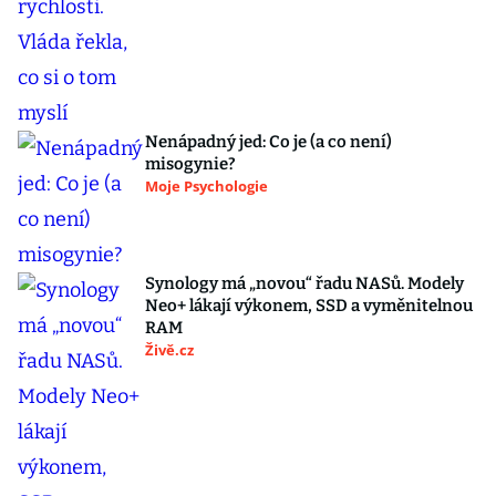
Nenápadný jed: Co je (a co není)
misogynie?
Moje Psychologie
Synology má „novou“ řadu NASů. Modely
Neo+ lákají výkonem, SSD a vyměnitelnou
RAM
Živě.cz