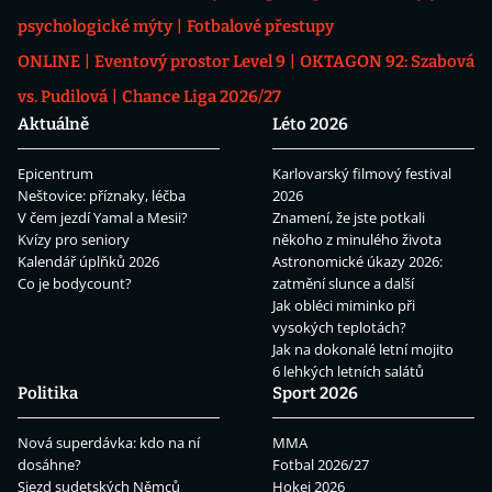
psychologické mýty
Fotbalové přestupy
ONLINE
Eventový prostor Level 9
OKTAGON 92: Szabová
vs. Pudilová
Chance Liga 2026/27
Aktuálně
Léto 2026
Epicentrum
Karlovarský filmový festival
Neštovice: příznaky, léčba
2026
V čem jezdí Yamal a Mesii?
Znamení, že jste potkali
Kvízy pro seniory
někoho z minulého života
Kalendář úplňků 2026
Astronomické úkazy 2026:
Co je bodycount?
zatmění slunce a další
Jak obléci miminko při
vysokých teplotách?
Jak na dokonalé letní mojito
6 lehkých letních salátů
Politika
Sport 2026
Nová superdávka: kdo na ní
MMA
dosáhne?
Fotbal 2026/27
Sjezd sudetských Němců
Hokej 2026