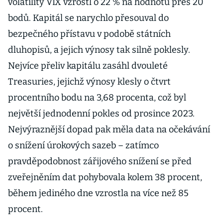
volatility VIX vzrostl o 22 % na hodnotu přes 20
bodů. Kapitál se narychlo přesouval do
bezpečného přístavu v podobě státních
dluhopisů, a jejich výnosy tak silně poklesly.
Nejvíce přeliv kapitálu zasáhl dvouleté
Treasuries, jejichž výnosy klesly o čtvrt
procentního bodu na 3,68 procenta, což byl
největší jednodenní pokles od prosince 2023.
Nejvýraznější dopad pak měla data na očekávání
o snížení úrokových sazeb – zatímco
pravděpodobnost zářijového snížení se před
zveřejněním dat pohybovala kolem 38 procent,
během jediného dne vzrostla na více než 85
procent.