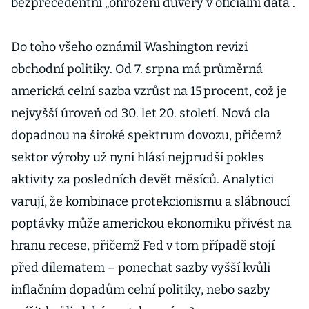
bezprecedentní „ohrožení důvěry v oficiální data“.
Do toho všeho oznámil Washington revizi
obchodní politiky. Od 7. srpna má průměrná
americká celní sazba vzrůst na 15 procent, což je
nejvyšší úroveň od 30. let 20. století. Nová cla
dopadnou na široké spektrum dovozu, přičemž
sektor výroby už nyní hlásí nejprudší pokles
aktivity za posledních devět měsíců. Analytici
varují, že kombinace protekcionismu a slábnoucí
poptávky může americkou ekonomiku přivést na
hranu recese, přičemž Fed v tom případě stojí
před dilematem – ponechat sazby vyšší kvůli
inflačním dopadům celní politiky, nebo sazby