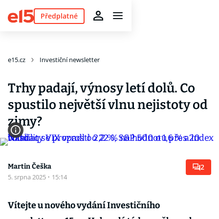
Předplatné
e15.cz
Investiční newsletter
Trhy padají, výnosy letí dolů. Co
spustilo největší vlnu nejistoty od
zimy?
Martin Češka
2
5. srpna 2025
·
15:14
Vítejte u nového vydání Investičního