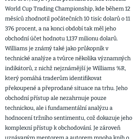
World Cup Trading Championship, kde během 12
měsíců zhodnotil počátečních 10 tisíc dolarů o 11
376 procent, a na konci období tak měl jeho
obchodní účet hodnotu 1,137 milionu dolarů.
Williams je známý také jako průkopník v
technické analýze a tvůrce několika významných
indikátorů, z nichž nejznámější je Williams %R,
který pomáhá traderům identifikovat
překoupené a přeprodané situace na trhu. Jeho
obchodní přístup ale nezahrnuje pouze
technickou, ale i fundamentální analýzu a
hodnocení tržního sentimentu, což dokazuje jeho
komplexní přístup k obchodování. Je zároveň
uznávaným mentorem a autorem mnoha knih o