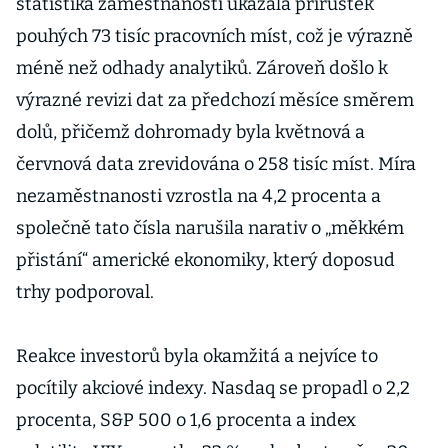
statistika zaměstnanosti ukázala přírůstek
pouhých 73 tisíc pracovních míst, což je výrazně
méně než odhady analytiků. Zároveň došlo k
výrazné revizi dat za předchozí měsíce směrem
dolů, přičemž dohromady byla květnová a
červnová data zrevidována o 258 tisíc míst. Míra
nezaměstnanosti vzrostla na 4,2 procenta a
společně tato čísla narušila narativ o „měkkém
přistání“ americké ekonomiky, který doposud
trhy podporoval.
Reakce investorů byla okamžitá a nejvíce to
pocítily akciové indexy. Nasdaq se propadl o 2,2
procenta, S&P 500 o 1,6 procenta a index