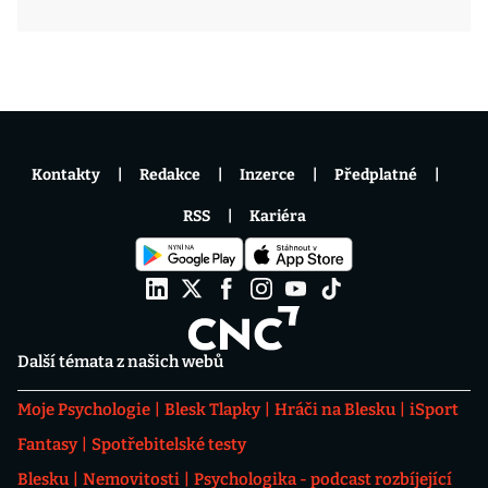
Kontakty
Redakce
Inzerce
Předplatné
RSS
Kariéra
Další témata z našich webů
Moje Psychologie
Blesk Tlapky
Hráči na Blesku
iSport
Fantasy
Spotřebitelské testy
Blesku
Nemovitosti
Psychologika - podcast rozbíjející