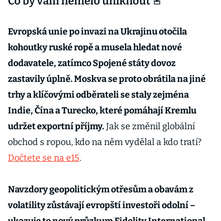
Co by vám nemělo uniknout 🚨
Evropská unie po invazi na Ukrajinu otočila
kohoutky ruské ropě a musela hledat nové
dodavatele, zatímco Spojené státy dovoz
zastavily úplně. Moskva se proto obrátila na jiné
trhy a klíčovými odběrateli se staly zejména
Indie, Čína a Turecko, které pomáhají Kremlu
udržet exportní příjmy.
Jak se změnil globální
obchod s ropou, kdo na něm vydělal a kdo tratí?
Dočtete se na e15
.
Navzdory geopolitickým otřesům a obavám z
volatility zůstávají evropští investoři odolní –