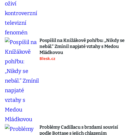
Pospíšil na Knížákově pohřbu: „Nikdy se
nebál.“ Zmínil napjaté vztahy s Medou
Mládkovou
Blesk.cz
Problémy Cadillacu s brzdami souvisí
podle Bottase s jejich chlazením