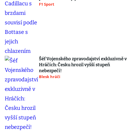
F1 Sport
Šéf Vojenského zpravodajství exkluzivně v
Hráčích: Česku hrozil vyšší stupeň
nebezpečí!
Blesk hráči