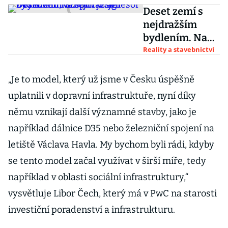
Deset zemí s
nejdražším
bydlením. Na
špici je agresor
Reality a stavebnictví
z východu, v
žebříčku je i
„Je to model, který už jsme v Česku úspěšně
Česko
uplatnili v dopravní infrastruktuře, nyní díky
němu vznikají další významné stavby, jako je
například dálnice D35 nebo železniční spojení na
letiště Václava Havla. My bychom byli rádi, kdyby
se tento model začal využívat v širší míře, tedy
například v oblasti sociální infrastruktury,“
vysvětluje Libor Čech, který má v PwC na starosti
investiční poradenství a infrastrukturu.