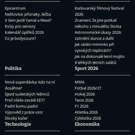
Epicentrum
Karlovarský filmový festival
Neštovice: příznaky, léčba
2026
V čem jezdí Yamal a Mesii?
Znamení, že jste potkali
Kvízy pro seniory
někoho z minulého života
Kalendář úplňků 2026
Astronomické úkazy 2026:
Co je bodycount?
zatmění slunce a další
Jak obléci miminko při
vysokých teplotách?
Jak na dokonalé letní mojito
6 lehkých letních salátů
Politika
Sport 2026
Nová superdávka: kdo na ní
MMA
dosáhne?
Fotbal 2026/27
Sjezd sudetských Němců
Hokej 2026
Proč vláda zavádí EET?
Tenis 2026
Padni komu padni
F1 2026
Výpověď z práce vzor
Atletika 2026
Divoký kačer
Cyklistika 2026
Technologie
Ekonomika