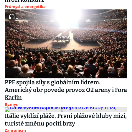
Průmysl a energetika
PPF spojila síly s globálním lídrem.
Americký obr povede provoz O2 areny i Fora
Karlín
Byznys
Itálie vyklízí pláže. První plážové kluby mizí,
turisté změnu pocítí brzy
Zahraniční