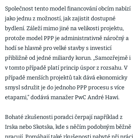
Společnost tento model financování obcím nabízí
jako jednu z možností, jak zajistit dostupné
bydlení. Záleží mimo jiné na velikosti projektu,
protože model PPP je administrativně náročný a
hodí se hlavně pro velké stavby s investicí
přibližně od jedné miliardy korun. „Samozřejmě i
v tomto případě platí princip úspor z rozsahu. V
případě menších projektů tak dává ekonomicky
smysl sdružit je do jednoho PPP procesu s více
etapami,“ dodává manažer PwC André Hawi.
Bohaté zkušenosti poradci čerpají například z
Irska nebo Skotska, kde s něčím podobným běžně
pracují. Pomáhají také zkušenosti nabyté při práci