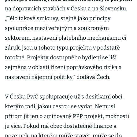
na dopravních stavbách v Česku a na Slovensku.
„Tělo takové smlouvy, stejně jako principy
spolupráce mezi veřejným a soukromým
sektorem, nastavení platebního mechanismu či
záruk, jsou u tohoto typu projektu v podstatě
totožné. Projekty dostupného bydlení se liší
zejména v oblasti řízení poptávkového rizika a
nastavení nájemní politiky,“ dodává Čech.
V Česku PwC spolupracuje už s desítkami obcí,
kterým radí, jakou cestou se vydat. Nemusí
přitom jít jen o zmiňovaný PPP projekt, možností
je více. Pokud má obec dostatečné finance a
pozemek, na kterém může stavět, může se do