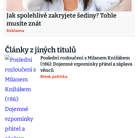
Jak spolehlivě zakryjete šediny? Tohle
musíte znát
Reklama
Články z jiných titulů
Poslední rozloučení s Milanem Knížákem
(†86): Dojemné vzpomínky přátel a záplava
věnců
Blesk politika