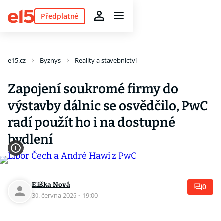
Předplatné
e15.cz
Byznys
Reality a stavebnictví
Zapojení soukromé firmy do
výstavby dálnic se osvědčilo, PwC
radí použít ho i na dostupné
bydlení
Eliška Nová
0
30. června 2026
·
19:00