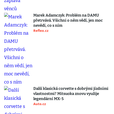
Marek Adamczyk: Problém na DAMU
přetrvává. Všichni o něm vědí, jen moc
nevědí, co s ním
Reflex.cz
Další klasická corvette s dobrými jízdními
vlastnostmi? Mitsuoka znovu využije
legendární MX-5
Auto.cz