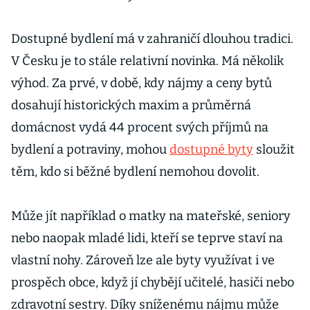
Dostupné bydlení má v zahraničí dlouhou tradici.
V Česku je to stále relativní novinka. Má několik
výhod. Za prvé, v době, kdy nájmy a ceny bytů
dosahují historických maxim a průměrná
domácnost vydá 44 procent svých příjmů na
bydlení a potraviny, mohou
dostupné byty
sloužit
těm, kdo si běžné bydlení nemohou dovolit.
Může jít například o matky na mateřské, seniory
nebo naopak mladé lidi, kteří se teprve staví na
vlastní nohy. Zároveň lze ale byty využívat i ve
prospěch obce, když jí chybějí učitelé, hasiči nebo
zdravotní sestry. Díky sníženému nájmu může