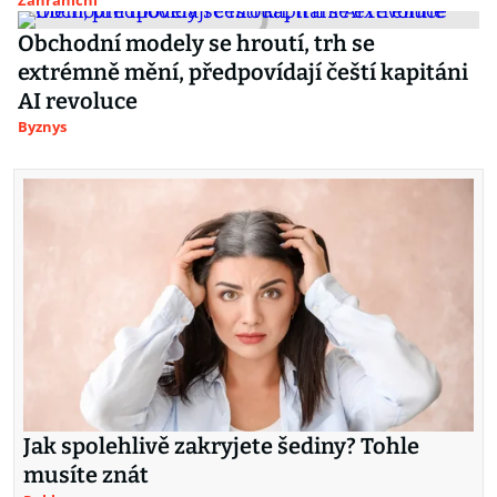
Zahraniční
Obchodní modely se hroutí, trh se
extrémně mění, předpovídají čeští kapitáni
AI revoluce
Byznys
Jak spolehlivě zakryjete šediny? Tohle
musíte znát