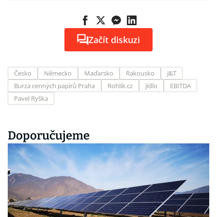
Začít diskuzi
Česko
Německo
Maďarsko
Rakousko
J&T
Burza cenných papírů Praha
Rohlik.cz
jídlo
EBITDA
Pavel Ryška
Doporučujeme