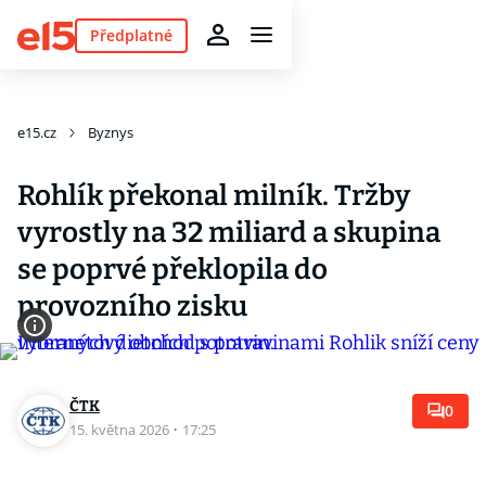
Předplatné
e15.cz
Byznys
Rohlík překonal milník. Tržby
vyrostly na 32 miliard a skupina
se poprvé překlopila do
provozního zisku
ČTK
0
15. května 2026
·
17:25