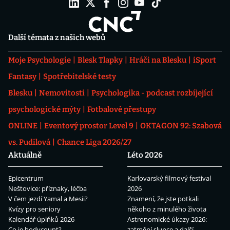
Další témata z našich webů
Moje Psychologie
Blesk Tlapky
Hráči na Blesku
iSport
Fantasy
Spotřebitelské testy
Blesku
Nemovitosti
Psychologika - podcast rozbíjející
psychologické mýty
Fotbalové přestupy
ONLINE
Eventový prostor Level 9
OKTAGON 92: Szabová
vs. Pudilová
Chance Liga 2026/27
Aktuálně
Léto 2026
Epicentrum
Karlovarský filmový festival
Neštovice: příznaky, léčba
2026
V čem jezdí Yamal a Mesii?
Znamení, že jste potkali
Kvízy pro seniory
někoho z minulého života
Kalendář úplňků 2026
Astronomické úkazy 2026:
Co je bodycount?
zatmění slunce a další