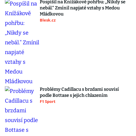
Pospíšil na Knížákově pohřbu: „Nikdy se
nebál.“ Zmínil napjaté vztahy s Medou
Mládkovou
Blesk.cz
Problémy Cadillacu s brzdami souvisí
podle Bottase s jejich chlazením
F1 Sport