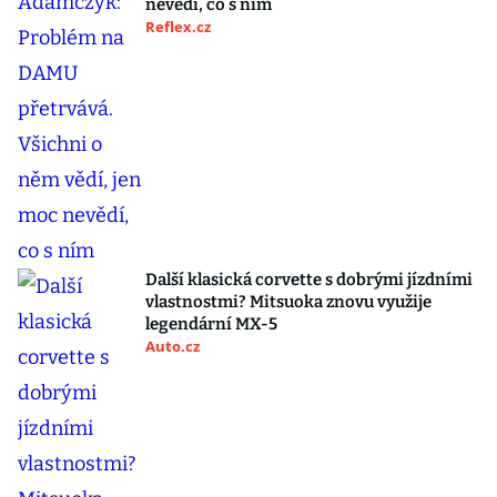
nevědí, co s ním
Reflex.cz
Další klasická corvette s dobrými jízdními
vlastnostmi? Mitsuoka znovu využije
legendární MX-5
Auto.cz