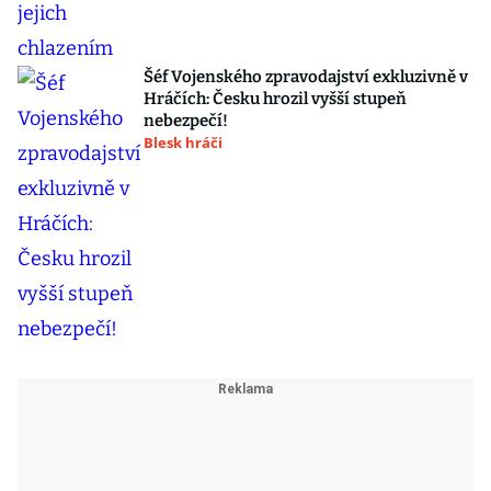
Šéf Vojenského zpravodajství exkluzivně v
Hráčích: Česku hrozil vyšší stupeň
nebezpečí!
Blesk hráči