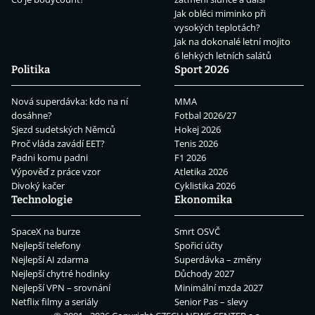
Jak obléci miminko při
vysokých teplotách?
Jak na dokonalé letní mojito
6 lehkých letních salátů
Politika
Sport 2026
Nová superdávka: kdo na ní
MMA
dosáhne?
Fotbal 2026/27
Sjezd sudetských Němců
Hokej 2026
Proč vláda zavádí EET?
Tenis 2026
Padni komu padni
F1 2026
Výpověď z práce vzor
Atletika 2026
Divoký kačer
Cyklistika 2026
Technologie
Ekonomika
SpaceX na burze
Smrt OSVČ
Nejlepší telefony
Spořicí účty
Nejlepší AI zdarma
Superdávka – změny
Nejlepší chytré hodinky
Důchody 2027
Nejlepší VPN – srovnání
Minimální mzda 2027
Netflix filmy a seriály
Senior Pas – slevy