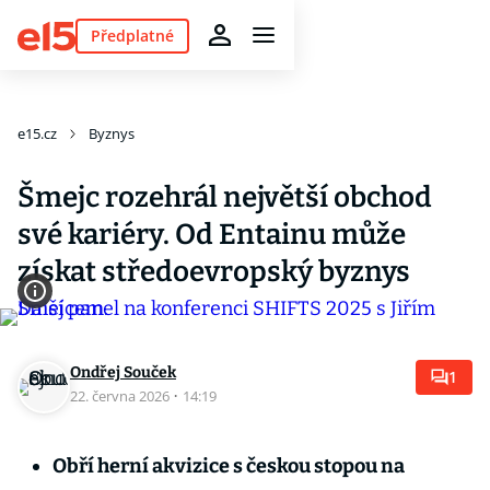
Předplatné
e15.cz
Byznys
Šmejc rozehrál největší obchod
své kariéry. Od Entainu může
získat středoevropský byznys
Ondřej Souček
1
22. června 2026
·
14:19
Obří herní akvizice s českou stopou na