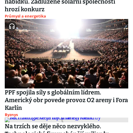
nabídku. Zadlužené solární společnosti
hrozí konkurz
Průmysl a energetika
PPF spojila síly s globálním lídrem.
Americký obr povede provoz O2 areny i Fora
Karlín
Byznys
Na trzích se děje něco nezvyklého.