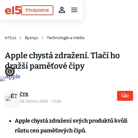
Předplatné
e15.cz
Byznys
Technologie a média
Apple chystá zdražení. Tlačí ho
dražší paměťové čipy
ČTK
0
18. června 2026
·
10:44
Apple chystá zdražení svých produktů kvůli
růstu cen paměťových čipů.