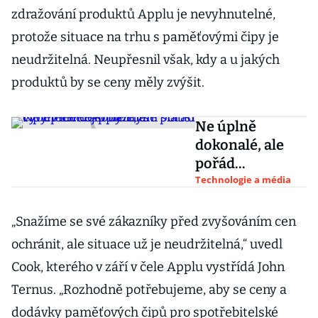
zdražování produktů Applu je nevyhnutelné,
protože situace na trhu s paměťovými čipy je
neudržitelná. Neupřesnil však, kdy a u jakých
produktů by se ceny měly zvýšit.
Ne úplně
dokonalé, ale
pořád
výdělečné.
Technologie a média
Apple mění
slabší čipy v
„Snažíme se své zákazníky před zvyšováním cen
levnější byznys
ochránit, ale situace už je neudržitelná,“ uvedl
Cook, kterého v září v čele Applu vystřídá John
Ternus. „Rozhodně potřebujeme, aby se ceny a
dodávky paměťových čipů pro spotřebitelské