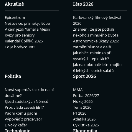
Aktuálně
Léto 2026
Epicentrum
Karlovarský filmový festival
Neštovice: příznaky, léčba
2026
V čem jezdí Yamal a Mesii?
Znamení, že jste potkali
Kvízy pro seniory
někoho z minulého života
Kalendář úplňků 2026
Astronomické úkazy 2026:
Co je bodycount?
zatmění slunce a další
Jak obléci miminko při
vysokých teplotách?
Jak na dokonalé letní mojito
6 lehkých letních salátů
Politika
Sport 2026
Nová superdávka: kdo na ní
MMA
dosáhne?
Fotbal 2026/27
Sjezd sudetských Němců
Hokej 2026
Proč vláda zavádí EET?
Tenis 2026
Padni komu padni
F1 2026
Výpověď z práce vzor
Atletika 2026
Divoký kačer
Cyklistika 2026
Technologie
Ekonomika