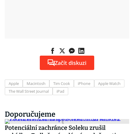
Začít diskuzi
Apple
Macintosh
Tim Cook
iPhone
Apple Watch
The Wall Street Journal
iPad
Doporučujeme
Potenciální zachránce Soleku zrušil