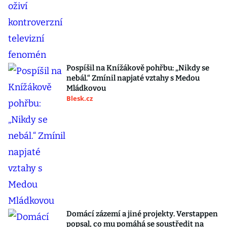
Pospíšil na Knížákově pohřbu: „Nikdy se
nebál.“ Zmínil napjaté vztahy s Medou
Mládkovou
Blesk.cz
Domácí zázemí a jiné projekty. Verstappen
popsal, co mu pomáhá se soustředit na