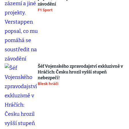
závodění
F1 Sport
Šéf Vojenského zpravodajství exkluzivně v
Hráčích: Česku hrozil vyšší stupeň
nebezpečí!
Blesk hráči