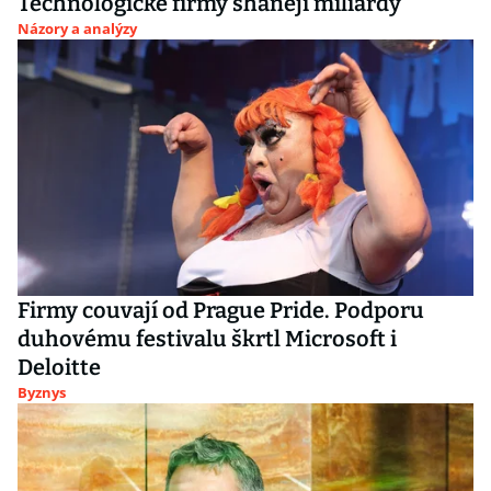
Technologické firmy shánějí miliardy
Názory a analýzy
Firmy couvají od Prague Pride. Podporu
duhovému festivalu škrtl Microsoft i
Deloitte
Byznys