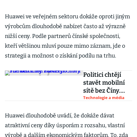
Huawei ve veřejném sektoru dokáže oproti jiným
výrobcům dlouhodobě nabízet často až výrazně
nižší ceny. Podle partnerů čínské společnosti,
kteří většinou mluví pouze mimo záznam, jde o
strategii a možnost o získání podílu na trhu.
Politici chtějí
stavět mobilní
sítě bez Číny.
Pokusy o nový
Technologie a média
standard ale
narážejí
Huawei dlouhodobě uvádí, že dokáže dávat
atraktivní ceny díky úsporám z rozsahu, vlastní
výrobě a dalším ekonomickým faktorům. To, zda