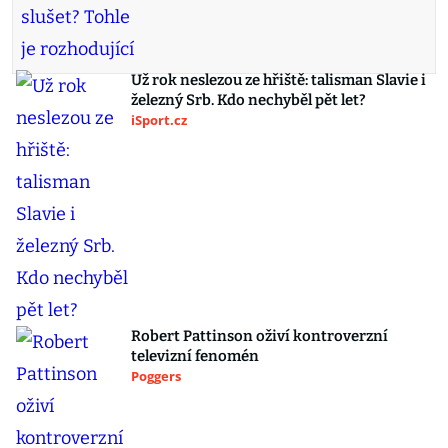
Už rok neslezou ze hřiště: talisman Slavie i
železný Srb. Kdo nechyběl pět let?
iSport.cz
Robert Pattinson oživí kontroverzní
televizní fenomén
Poggers