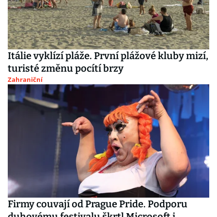
Itálie vyklízí pláže. První plážové kluby mizí,
turisté změnu pocítí brzy
Zahraniční
Firmy couvají od Prague Pride. Podporu
duhovému festivalu škrtl Microsoft i