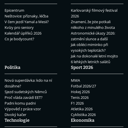
Epicentrum
Karlovarský filmový festival
Neštovice: příznaky, léčba
2026
V čem jezdí Yamal a Mesii?
Znamení, že jste potkali
Kvízy pro seniory
někoho z minulého života
Kalendář úplňků 2026
Astronomické úkazy 2026:
Co je bodycount?
zatmění slunce a další
Jak obléci miminko při
vysokých teplotách?
Jak na dokonalé letní mojito
6 lehkých letních salátů
Politika
Sport 2026
Nová superdávka: kdo na ní
MMA
dosáhne?
Fotbal 2026/27
Sjezd sudetských Němců
Hokej 2026
Proč vláda zavádí EET?
Tenis 2026
Padni komu padni
F1 2026
Výpověď z práce vzor
Atletika 2026
Divoký kačer
Cyklistika 2026
Technologie
Ekonomika