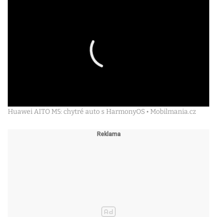
Huawei AITO M5: chytré auto s HarmonyOS • Mobilmania.cz