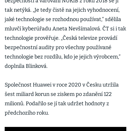
bezpečnosti a varování NÚKIB z roku 2018 se jí
tak netýká. „Je tedy čistě na jejich vyhodnocení,
jaké technologie se rozhodnou používat,“ sdělila
mluvčí kyberúřadu Aneta Nevšímalová. ČT si i tak
technologie prověřuje. „Česká televize provádí
bezpečnostní audity pro všechny používané
technologie bez rozdílu, kdo je jejich výrobcem,“
doplnila Blinková.
Společnost Huawei v roce 2020 v Česku utržila
šest miliard korun se ziskem po zdanění 122
milionů. Podařilo se jí tak udržet hodnoty z
předchozího roku.