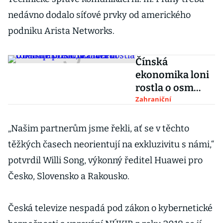
nedávno dodalo síťové prvky od amerického
podniku Arista Networks.
Čínská
ekonomika loni
rostla o osm
procent, v
Zahraniční
závěru roku ale
přišlo ochlazení
„Našim partnerům jsme řekli, ať se v těchto
těžkých časech neorientují na exkluzivitu s námi,“
potvrdil Willi Song, výkonný ředitel Huawei pro
Česko, Slovensko a Rakousko.
Česká televize nespadá pod zákon o kybernetické