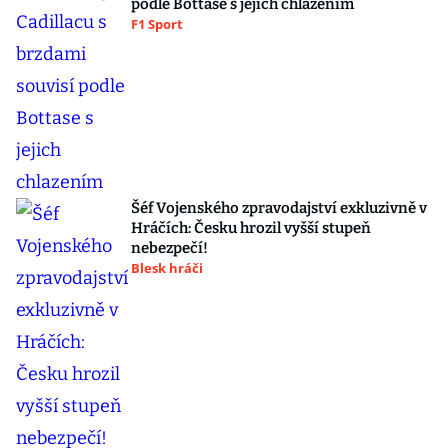
podle Bottase s jejich chlazením
F1 Sport
Šéf Vojenského zpravodajství exkluzivně v
Hráčích: Česku hrozil vyšší stupeň
nebezpečí!
Blesk hráči