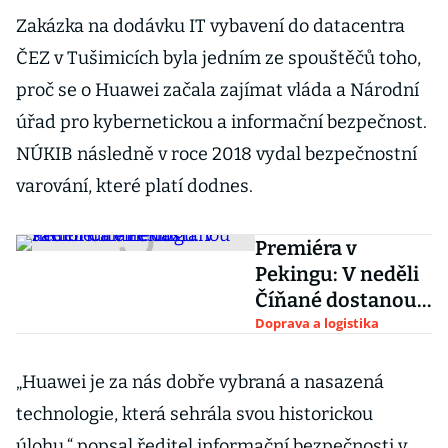
Zakázka na dodávku IT vybavení do datacentra
ČEZ v Tušimicích byla jedním ze spouštěčů toho,
proč se o Huawei začala zajímat vláda a Národní
úřad pro kybernetickou a informační bezpečnost.
NÚKIB následně v roce 2018 vydal bezpečnostní
varování, které platí dodnes.
Premiéra v
Pekingu: V neděli
Číňané dostanou
samořiditelné taxi
Doprava a logistika
„Huawei je za nás dobře vybraná a nasazená
technologie, která sehrála svou historickou
úlohu,“ popsal ředitel informační bezpečnosti v