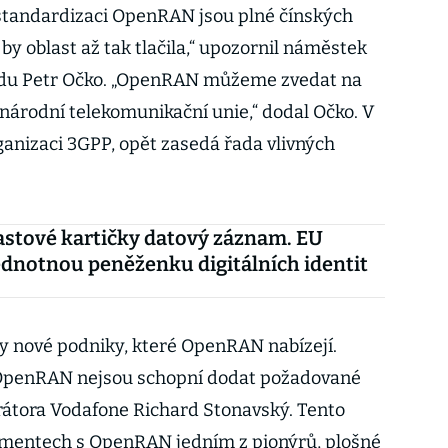
a standardizaci OpenRAN jsou plné čínských
 by oblast až tak tlačila,“ upozornil náměstek
odu Petr Očko. „OpenRAN můžeme zvedat na
árodní telekomunikační unie,“ dodal Očko. V
organizaci 3GPP, opět zasedá řada vlivných
astové kartičky datový záznam. EU
ednotnou peněženku digitálních identit
ly nové podniky, které OpenRAN nabízejí.
v OpenRAN nejsou schopní dodat požadované
rátora Vodafone Richard Stonavský. Tento
rimentech s OpenRAN jedním z pionýrů, plošné