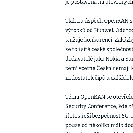
je postavená na otevřenýc
Tlak na úspěch OpenRAN so
výrobků od Huawei. Odchod d
snižuje konkurenci. Zakázk
se to i sítě české společnos
dodavatelé jako Nokia a S
zemí včetně Česka nemají ka
nedostatek čipů a dalších
Téma OpenRAN se otevřelo 
Security Conference, kde zá
i letos řeší bezpečnost 5G.
pouze od několika málo dod