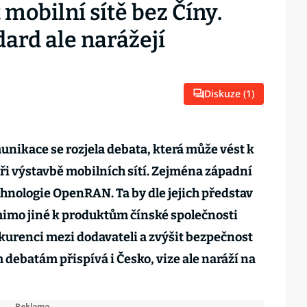
t mobilní sítě bez Číny.
ard ale narážejí
Diskuze (
1
)
nikace se rozjela debata, která může vést k
 výstavbě mobilních sítí. Zejména západní
chnologie OpenRAN. Ta by dle jejich představ
mimo jiné k produktům čínské společnosti
kurenci mezi dodavateli a zvýšit bezpečnost
m debatám přispívá i Česko, vize ale naráží na