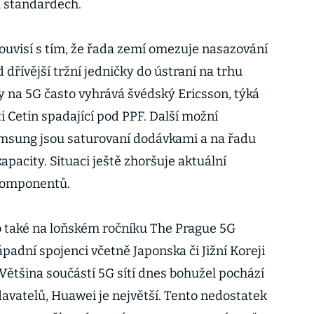
h standardech.
uvisí s tím, že řada zemí omezuje nasazování
řívější tržní jedničky do ústraní na trhu
y na 5G často vyhrává švédský Ericsson, týká
ti Cetin spadající pod PPF. Další možní
amsung jsou saturovaní dodávkami a na řadu
pacity. Situaci ještě zhoršuje aktuální
 komponentů.
také na loňském ročníku The Prague 5G
padní spojenci včetně Japonska či Jižní Koreji
 „Většina součástí 5G sítí dnes bohužel pochází
avatelů, Huawei je největší. Tento nedostatek