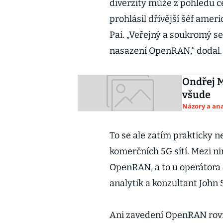
diverzity může z pohledu c
prohlásil dřívější šéf ame
Pai. „Veřejný a soukromý se
nasazení OpenRAN,“ dodal.
Ondřej M
všude
Názory a ana
To se ale zatím prakticky n
komerčních 5G sítí. Mezi n
OpenRAN, a to u operátora 
analytik a konzultant John 
Ani zavedení OpenRAN rov