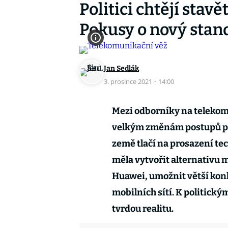
Politici chtějí stavě
Pokusy o nový stand
Jan Sedlák
3. prosince 2021
·
14:00
Mezi odborníky na telekomu
velkým změnám postupů při
země tlačí na prosazení te
měla vytvořit alternativu 
Huawei, umožnit větší kon
mobilních sítí. K politický
tvrdou realitu.