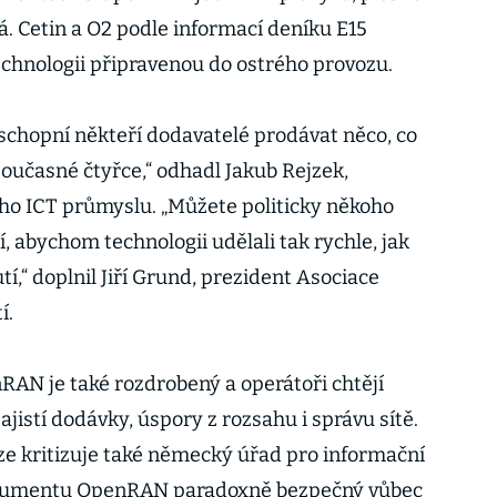
á. Cetin a O2 podle informací deníku E15
chnologii připravenou do ostrého provozu.
chopní někteří dodavatelé prodávat něco, co
učasné čtyřce,“ odhadl Jakub Rejzek,
ho ICT průmyslu. „Můžete politicky někoho
í, abychom technologii udělali tak rychle, jak
tí,“ doplnil Jiří Grund, prezident Asociace
í.
AN je také rozdrobený a operátoři chtějí
zajistí dodávky, úspory z rozsahu i správu sítě.
e kritizuje také německý úřad pro informační
okumentu OpenRAN paradoxně bezpečný vůbec