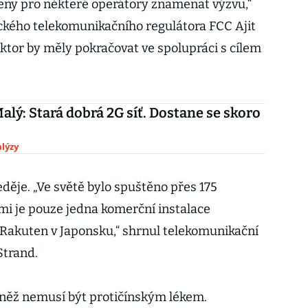
eny pro některé operátory znamenat výzvu,“
rického telekomunikačního regulátora FCC Ajit
ktor by měly pokračovat ve spolupráci s cílem
alý: Stará dobrá 2G síť. Dostane se skoro
lýzy
eděje. „Ve světě bylo spuštěno přes 175
imi je pouze jedna komerční instalace
Rakuten v Japonsku,“ shrnul telekomunikační
Strand.
něž nemusí být protičínským lékem.