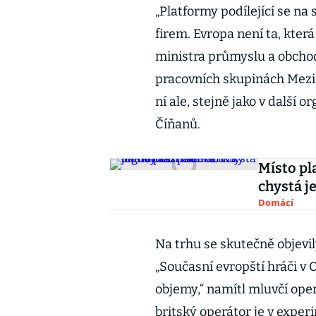
„Platformy podílející se n
firem. Evropa není ta, která
ministra průmyslu a obch
pracovních skupinách Mezin
ní ale, stejně jako v další 
Číňanů.
Místo pl
chystá j
Domácí
Na trhu se skutečně objevi
„Současní evropští hráči 
objemy,“ namítl mluvčí ope
britský operátor je v expe