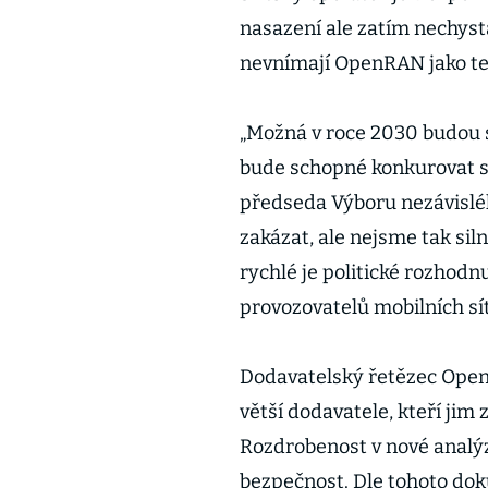
nasazení ale zatím nechyst
nevnímají OpenRAN jako te
„Možná v roce 2030 budou s
bude schopné konkurovat so
předseda Výboru nezávislé
zakázat, ale nejsme tak siln
rychlé je politické rozhodnu
provozovatelů mobilních sít
Dodavatelský řetězec OpenR
větší dodavatele, kteří jim 
Rozdrobenost v nové analýz
bezpečnost. Dle tohoto d