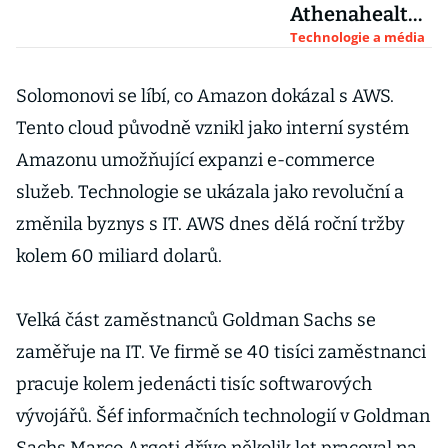
Athenahealth
se díky
Technologie a média
pandemii daří.
Odkoupí jí dvě
Solomonovi se líbí, co Amazon dokázal s AWS.
investiční
Tento cloud původně vznikl jako interní systém
společnosti
Amazonu umožňující expanzi e-commerce
služeb. Technologie se ukázala jako revoluční a
změnila byznys s IT. AWS dnes dělá roční tržby
kolem 60 miliard dolarů.
Velká část zaměstnanců Goldman Sachs se
zaměřuje na IT. Ve firmě se 40 tisíci zaměstnanci
pracuje kolem jedenácti tisíc softwarových
vývojářů. Šéf informačních technologií v Goldman