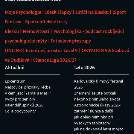
Moje Psychologie
Blesk Tlapky
Hráči na Blesku
iSport
Fantasy
Spotřebitelské testy
Blesku
Nemovitosti
Psychologika - podcast rozbíjející
psychologické mýty
Fotbalové přestupy
ONLINE
Eventový prostor Level 9
OKTAGON 92: Szabová
vs. Pudilová
Chance Liga 2026/27
Aktuálně
Léto 2026
Epicentrum
Karlovarský filmový festival
Neštovice: příznaky, léčba
2026
V čem jezdí Yamal a Mesii?
Znamení, že jste potkali
Kvízy pro seniory
někoho z minulého života
Kalendář úplňků 2026
Astronomické úkazy 2026:
Co je bodycount?
zatmění slunce a další
Jak obléci miminko při
vysokých teplotách?
Jak na dokonalé letní mojito