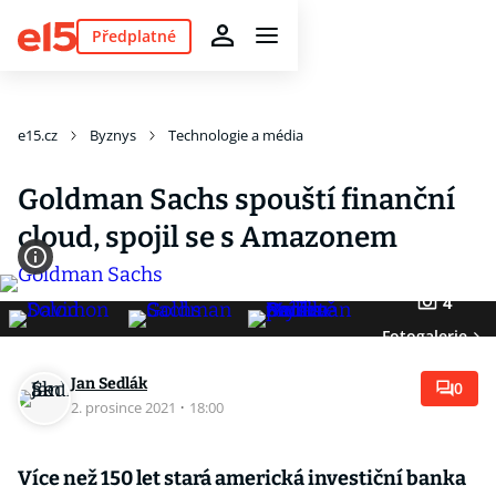
Předplatné
e15.cz
Byznys
Technologie a média
Goldman Sachs spouští finanční
cloud, spojil se s Amazonem
4
Fotogalerie
Jan Sedlák
0
2. prosince 2021
·
18:00
Více než 150 let stará americká investiční banka