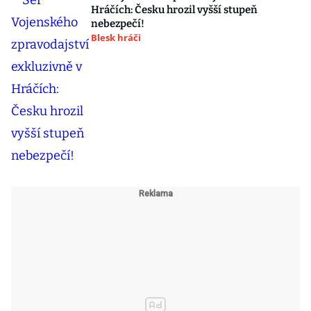
Hráčích: Česku hrozil vyšší stupeň
nebezpečí!
Blesk hráči