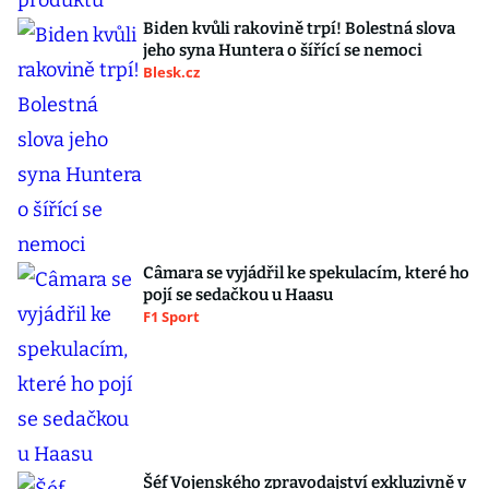
Biden kvůli rakovině trpí! Bolestná slova
jeho syna Huntera o šířící se nemoci
Blesk.cz
Câmara se vyjádřil ke spekulacím, které ho
pojí se sedačkou u Haasu
F1 Sport
Šéf Vojenského zpravodajství exkluzivně v