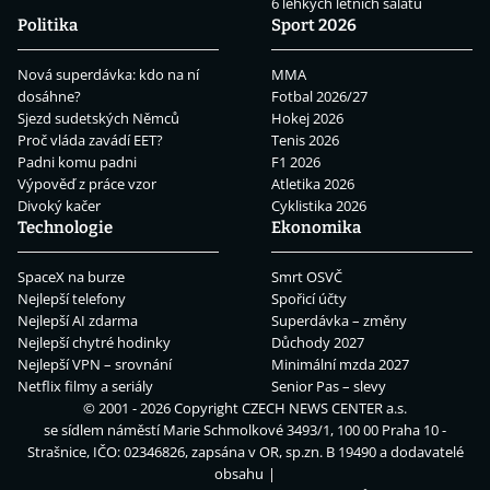
6 lehkých letních salátů
Politika
Sport 2026
Nová superdávka: kdo na ní
MMA
dosáhne?
Fotbal 2026/27
Sjezd sudetských Němců
Hokej 2026
Proč vláda zavádí EET?
Tenis 2026
Padni komu padni
F1 2026
Výpověď z práce vzor
Atletika 2026
Divoký kačer
Cyklistika 2026
Technologie
Ekonomika
SpaceX na burze
Smrt OSVČ
Nejlepší telefony
Spořicí účty
Nejlepší AI zdarma
Superdávka – změny
Nejlepší chytré hodinky
Důchody 2027
Nejlepší VPN – srovnání
Minimální mzda 2027
Netflix filmy a seriály
Senior Pas – slevy
© 2001 - 2026 Copyright
CZECH NEWS CENTER a.s.
se sídlem náměstí Marie Schmolkové 3493/1, 100 00 Praha 10 -
Strašnice, IČO: 02346826, zapsána v OR, sp.zn. B 19490 a dodavatelé
obsahu