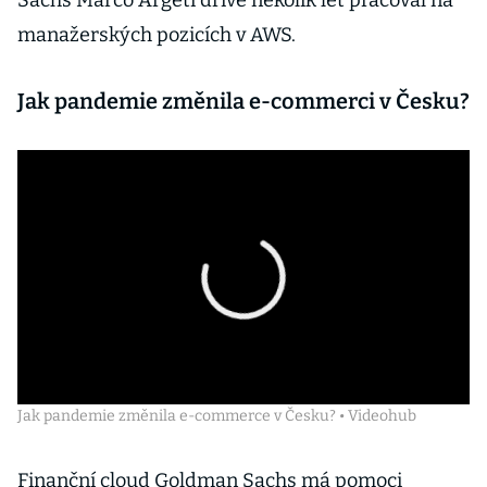
Sachs Marco Argeti dříve několik let pracoval na
manažerských pozicích v AWS.
Jak pandemie změnila e-commerci v Česku?
Jak pandemie změnila e-commerce v Česku? • Videohub
Finanční cloud Goldman Sachs má pomoci