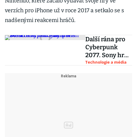
Nintendo, které začalo vydávat svoje hry ve
verzích pro iPhone už v roce 2017 a setkalo se s
nadšenými reakcemi hráčů.
Další rána pro
Cyberpunk
2077. Sony hru
stáhlo ze svého
Technologie a média
obchodu
PlayStation
Store