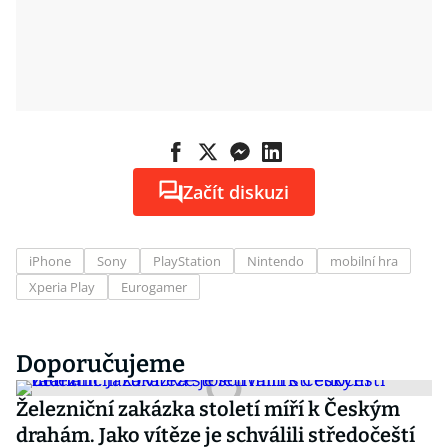
Začít diskuzi
iPhone
Sony
PlayStation
Nintendo
mobilní hra
Xperia Play
Eurogamer
Doporučujeme
Železniční zakázka století míří k Českým
drahám. Jako vítěze je schválili středočeští