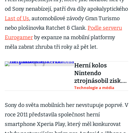
od Sony nenabízejí, patří dva díly apokalyptického
Last of Us
, automobilové závody Gran Turismo
nebo plošinovka Ratchet & Clank.
Podle serveru
Eurogamer
by expanze na mobilní platformy
měla zabrat zhruba tři roky až pět let.
Herní kolos
Nintendo
ztrojnásobil zisk.
Pomohla mu
Technologie a média
pandemie
Sony do světa mobilních her nevstupuje poprvé. V
roce 2011 představila společnost herní
smartphone Xperia Play, který měl konkurovat