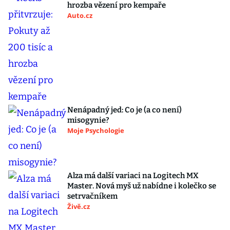
hrozba vězení pro kempaře
Auto.cz
Nenápadný jed: Co je (a co není)
misogynie?
Moje Psychologie
Alza má další variaci na Logitech MX
Master. Nová myš už nabídne i kolečko se
setrvačníkem
Živě.cz