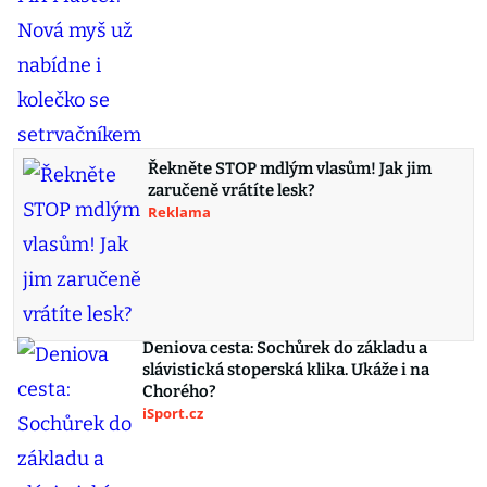
Řekněte STOP mdlým vlasům! Jak jim
zaručeně vrátíte lesk?
Reklama
Deniova cesta: Sochůrek do základu a
slávistická stoperská klika. Ukáže i na
Chorého?
iSport.cz