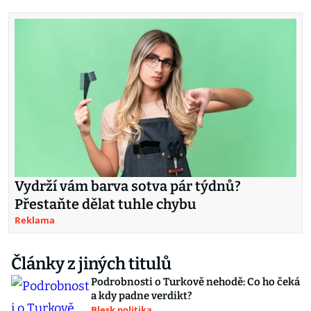
Vydrží vám barva sotva pár týdnů?
Přestaňte dělat tuhle chybu
Reklama
Články z jiných titulů
Podrobnosti o Turkově nehodě: Co ho čeká
a kdy padne verdikt?
Blesk politika