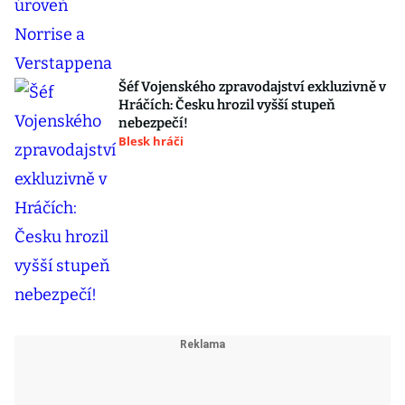
Šéf Vojenského zpravodajství exkluzivně v
Hráčích: Česku hrozil vyšší stupeň
nebezpečí!
Blesk hráči