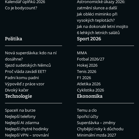
Kalendář úplňků 2026
Astronomické úkazy 2026:
Co je bodycount?
zatmění slunce a další
Jak obléci miminko při
vysokých teplotách?
Jak na dokonalé letní mojito
6 lehkých letních salátů
Politika
Sport 2026
Nová superdávka: kdo na ní
MMA
dosáhne?
Fotbal 2026/27
Sjezd sudetských Němců
Hokej 2026
Proč vláda zavádí EET?
Tenis 2026
Padni komu padni
F1 2026
Výpověď z práce vzor
Atletika 2026
Divoký kačer
Cyklistika 2026
Technologie
Ekonomika
SpaceX na burze
Temu a clo
Nejlepší telefony
Spořicí účty
Nejlepší AI zdarma
Superdávka – změny
Nejlepší chytré hodinky
Chybějící roky k důchodu
Nejlepší VPN – srovnání
Minimální mzda 2027