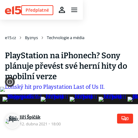
Předplatné
e15.cz
Byznys
Technologie a média
PlayStation na iPhonech? Sony
plánuje převést své herní hity do
mobilní verze
Jiří Špičák
0
12. dubna 2021
·
18:00