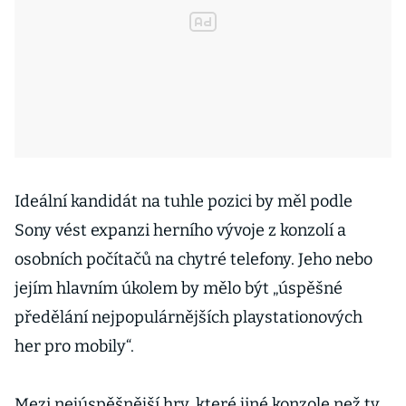
Ideální kandidát na tuhle pozici by měl podle
Sony vést expanzi herního vývoje z konzolí a
osobních počítačů na chytré telefony. Jeho nebo
jejím hlavním úkolem by mělo být „úspěšné
předělání nejpopulárnějších playstationových
her pro mobily“.
Mezi nejúspěšnější hry, které jiné konzole než ty