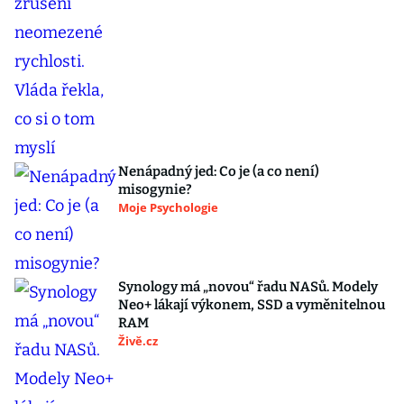
Nenápadný jed: Co je (a co není)
misogynie?
Moje Psychologie
Synology má „novou“ řadu NASů. Modely
Neo+ lákají výkonem, SSD a vyměnitelnou
RAM
Živě.cz