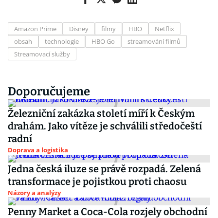
Amazon Prime
Disney
filmy
HBO
Netflix
obsah
technologie
HBO Go
streamování filmů
Streamovací služby
Doporučujeme
Železniční zakázka století míří k Českým
drahám. Jako vítěze je schválili středočeští
radní
Doprava a logistika
Jedna česká iluze se právě rozpadá. Zelená
transformace je pojistkou proti chaosu
Názory a analýzy
Penny Market a Coca-Cola rozjely obchodní