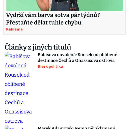
Vydrží vám barva sotva pár týdnů?
Přestaňte dělat tuhle chybu
Reklama
Články z jiných titulů
Babišova dovolená: Kousek od oblíbené
destinace Čechů a Onassisova ostrova
Blesk politika
Marek Adamczyk: Jsem z něj zklamaný.