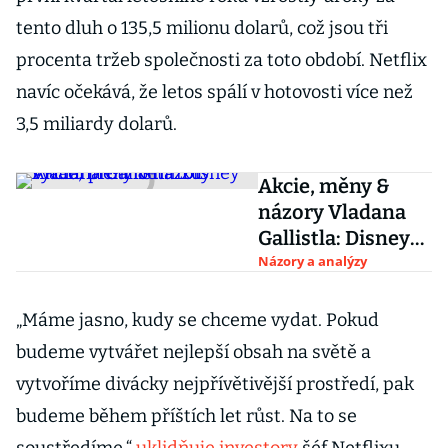
tento dluh o 135,5 milionu dolarů, což jsou tři
procenta tržeb společnosti za toto období. Netflix
navíc očekává, že letos spálí v hotovosti více než
3,5 miliardy dolarů.
Akcie, měny &
názory Vladana
Gallistla: Disney
vytáhl proti
Názory a analýzy
Netflixu
„Máme jasno, kudy se chceme vydat. Pokud
budeme vytvářet nejlepší obsah na světě a
vytvoříme divácky nejpřívětivější prostředí, pak
budeme během příštích let růst. Na to se