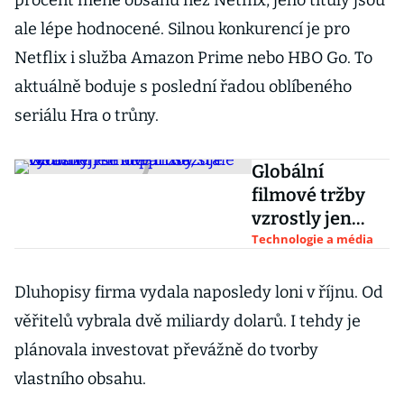
procent méně obsahu než Netflix, jeho tituly jsou
ale lépe hodnocené. Silnou konkurencí je pro
Netflix i služba Amazon Prime nebo HBO Go. To
aktuálně boduje s poslední řadou oblíbeného
seriálu Hra o trůny.
Globální
filmové tržby
vzrostly jen
nepatrně, stále
Technologie a média
výrazněji se ale
prosazuje
Dluhopisy firma vydala naposledy loni v říjnu. Od
Netflix
věřitelů vybrala dvě miliardy dolarů. I tehdy je
plánovala investovat převážně do tvorby
vlastního obsahu.