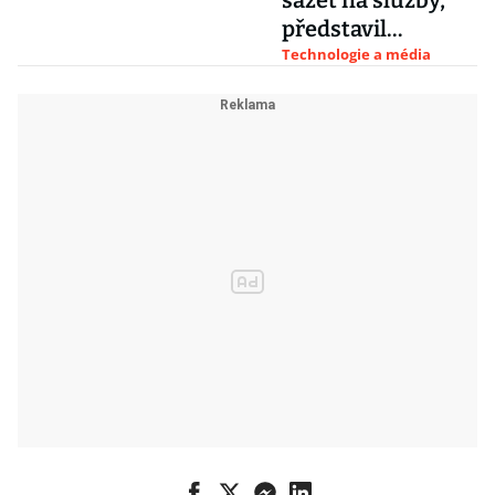
sázet na služby,
Hollywood
představil
začíná
konkurenci pro
Technologie a média
panikařit
Netflix