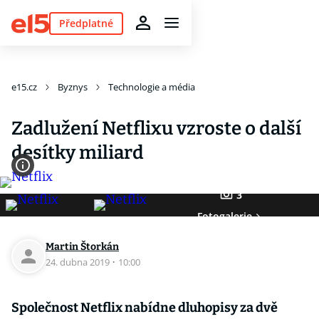
Předplatné
e15.cz
Byznys
Technologie a média
Zadlužení Netflixu vzroste o další
desítky miliard
3
Fotogalerie
Martin Štorkán
24. dubna 2019
·
10:00
Společnost Netflix nabídne dluhopisy za dvě