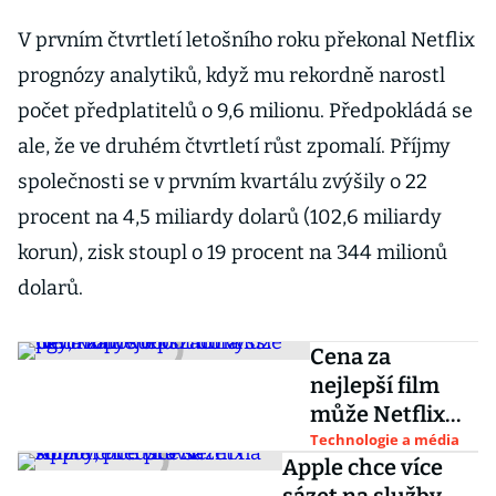
V prvním čtvrtletí letošního roku překonal Netflix
prognózy analytiků, když mu rekordně narostl
počet předplatitelů o 9,6 milionu. Předpokládá se
ale, že ve druhém čtvrtletí růst zpomalí. Příjmy
společnosti se v prvním kvartálu zvýšily o 22
procent na 4,5 miliardy dolarů (102,6 miliardy
korun), zisk stoupl o 19 procent na 344 milionů
dolarů.
Cena za
nejlepší film
může Netflix
posunout do
Technologie a média
Apple chce více
vyšší ligy,