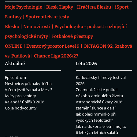
Moje Psychologie
Blesk Tlapky
Hráči na Blesku
iSport
Fantasy
Spotřebitelské testy
Blesku
Nemovitosti
Psychologika - podcast rozbíjející
psychologické mýty
Fotbalové přestupy
ONLINE
Eventový prostor Level 9
OKTAGON 92: Szabová
vs. Pudilová
Chance Liga 2026/27
Aktuálně
Léto 2026
Epicentrum
Karlovarský filmový festival
Neštovice: příznaky, léčba
2026
V čem jezdí Yamal a Mesii?
Znamení, že jste potkali
Kvízy pro seniory
někoho z minulého života
Kalendář úplňků 2026
Astronomické úkazy 2026:
Co je bodycount?
zatmění slunce a další
Jak obléci miminko při
vysokých teplotách?
Jak na dokonalé letní mojito
6 lehkých letních salátů