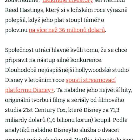
soustředíme,“
uklidňuje investory
šéf Netflixu
Reed Hastings, který si v loňském roce výrazně
polepšil, když jeho plat stoupl téměř o
polovinu
na více než 36 milionů dolarů
.
Společnost utrácí hlavně kvůli tomu, že se chce
připravit na nástup silné konkurence.
Dlouhodobě nejúspěšnější hollywoodské studio
Disney v letošním roce
spustí streamovací
platformu Disney+
. Ta nabídne jeho největší hity,
originální tvorbu i filmy a seriály od filmového
studia 21st Century Fox, které Disney za 71,3
miliardy dolarů (1,6 bilionu korun) koupil. Podle
analytiků nabídne Disneyho služba o dvacet