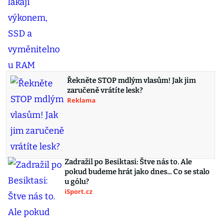
Řekněte STOP mdlým vlasům! Jak jim
zaručeně vrátíte lesk?
Reklama
Zadražil po Besiktasi: Štve nás to. Ale
pokud budeme hrát jako dnes... Co se stalo
u gólu?
iSport.cz