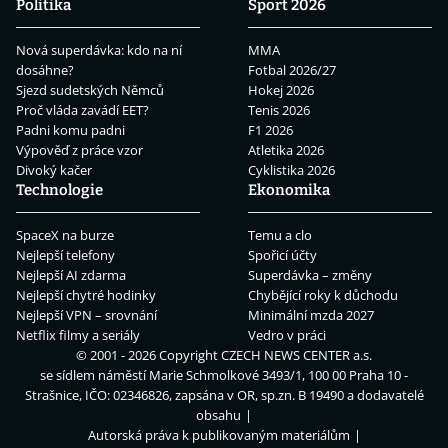
Politika
Sport 2026
Nová superdávka: kdo na ní
MMA
dosáhne?
Fotbal 2026/27
Sjezd sudetských Němců
Hokej 2026
Proč vláda zavádí EET?
Tenis 2026
Padni komu padni
F1 2026
Výpověď z práce vzor
Atletika 2026
Divoký kačer
Cyklistika 2026
Technologie
Ekonomika
SpaceX na burze
Temu a clo
Nejlepší telefony
Spořicí účty
Nejlepší AI zdarma
Superdávka – změny
Nejlepší chytré hodinky
Chybějící roky k důchodu
Nejlepší VPN – srovnání
Minimální mzda 2027
Netflix filmy a seriály
Vedro v práci
© 2001 - 2026 Copyright
CZECH NEWS CENTER a.s.
se sídlem náměstí Marie Schmolkové 3493/1, 100 00 Praha 10 -
Strašnice, IČO: 02346826, zapsána v OR, sp.zn. B 19490 a dodavatelé
obsahu
Autorská práva k publikovaným materiálům