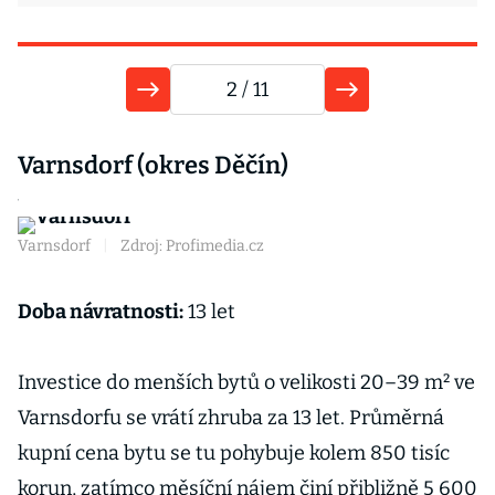
2
/ 11
Varnsdorf (okres Děčín)
M
 v
Varnsdorf
|
Zdroj: Profimedia.cz
Mi
ce
Doba návratnosti:
13 let
D
Investice do menších bytů o velikosti 20–39 m² ve
V
Varnsdorfu se vrátí zhruba za 13 let. Průměrná
m
 i
kupní cena bytu se tu pohybuje kolem 850 tisíc
8
t
korun, zatímco měsíční nájem činí přibližně 5 600
z