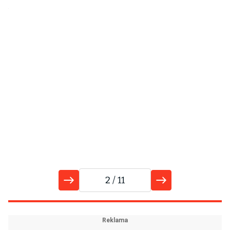
ší
2
/ 11