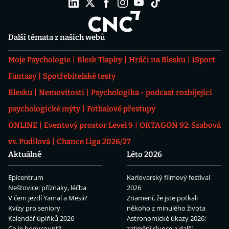
Další témata z našich webů
Moje Psychologie
Blesk Tlapky
Hráči na Blesku
iSport
Fantasy
Spotřebitelské testy
Blesku
Nemovitosti
Psychologika - podcast rozbíjející
psychologické mýty
Fotbalové přestupy
ONLINE
Eventový prostor Level 9
OKTAGON 92: Szabová
vs. Pudilová
Chance Liga 2026/27
Aktuálně
Léto 2026
Epicentrum
Karlovarský filmový festival
Neštovice: příznaky, léčba
2026
V čem jezdí Yamal a Mesii?
Znamení, že jste potkali
Kvízy pro seniory
někoho z minulého života
Kalendář úplňků 2026
Astronomické úkazy 2026:
Co je bodycount?
zatmění slunce a další