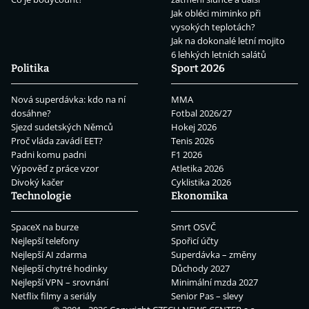
Jak obléci miminko při
vysokých teplotách?
Jak na dokonalé letní mojito
6 lehkých letních salátů
Politika
Sport 2026
Nová superdávka: kdo na ní
MMA
dosáhne?
Fotbal 2026/27
Sjezd sudetských Němců
Hokej 2026
Proč vláda zavádí EET?
Tenis 2026
Padni komu padni
F1 2026
Výpověď z práce vzor
Atletika 2026
Divoký kačer
Cyklistika 2026
Technologie
Ekonomika
SpaceX na burze
Smrt OSVČ
Nejlepší telefony
Spořicí účty
Nejlepší AI zdarma
Superdávka – změny
Nejlepší chytré hodinky
Důchody 2027
Nejlepší VPN – srovnání
Minimální mzda 2027
Netflix filmy a seriály
Senior Pas – slevy