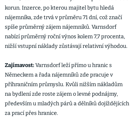
korun. Inzerce, po kterou majitel bytu hledá
P
nájemníka, zde trvá v průměru 71 dní, což značí
–
spíše průměrný zájem nájemníků. Varnsdorf
p
nabízí průměrný roční výnos kolem 7,7 procenta,
M
nižší vstupní náklady zůstávají relativní výhodou.
Z
Zajímavost:
Varnsdorf leží přímo u hranic s
n
Německem a řada nájemníků zde pracuje v
N
příhraničním průmyslu. Kvůli nižším nákladům
t
na bydlení zde roste zájem o levné podnájmy,
m
především u mladých párů a dělníků dojíždějících
a
o
za prací přes hranice.
e