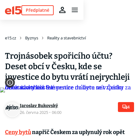
Předplatné
e15.cz
Byznys
Reality a stavebnictví
Trojnásobek spořicího účtu?
Deset obcí v Česku, kde se
investice do bytu vrátí nejrychleji
Jaroslav Bukovský
4
26. června 2025
·
06:00
Ceny bytů
napříč Českem za uplynulý rok opět