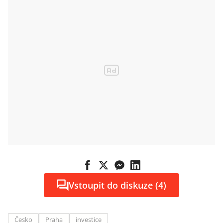
Vstoupit do diskuze (4)
Česko
Praha
investice