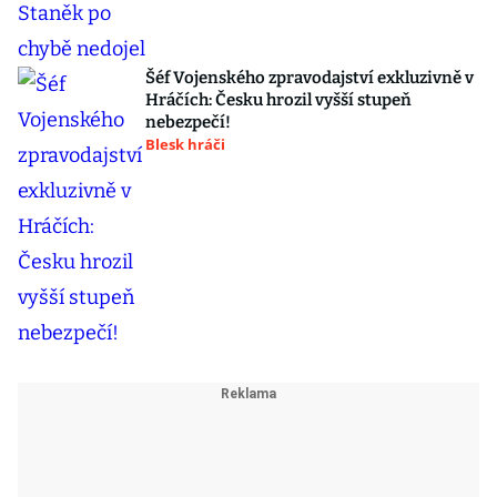
Šéf Vojenského zpravodajství exkluzivně v
Hráčích: Česku hrozil vyšší stupeň
nebezpečí!
Blesk hráči