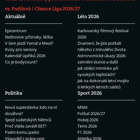
vs. Pudilová
Chance Liga 2026/27
Aktuálně
Léto 2026
Epicentrum
Karlovarský filmový festival
Neštovice: příznaky, léčba
2026
V čem jezdí Yamal a Mesii?
Znamení, že jste potkali
Kvízy pro seniory
někoho z minulého života
Kalendář úplňků 2026
Astronomické úkazy 2026:
Co je bodycount?
zatmění slunce a další
Jak obléci miminko při
vysokých teplotách?
Jak na dokonalé letní mojito
6 lehkých letních salátů
Politika
Sport 2026
Nová superdávka: kdo na ní
MMA
dosáhne?
Fotbal 2026/27
Sjezd sudetských Němců
Hokej 2026
Proč vláda zavádí EET?
Tenis 2026
Padni komu padni
F1 2026
Výpověď z práce vzor
Atletika 2026