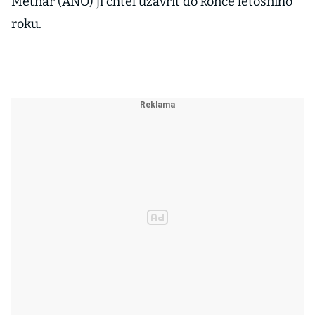
Metnar (ANO) ji chtěl uzavřít do konce letošního
roku.