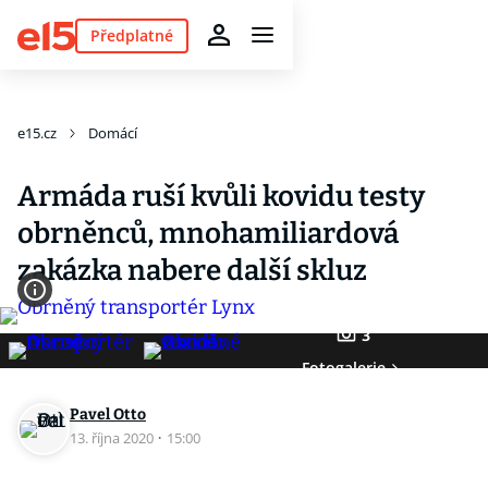
Předplatné
e15.cz
Domácí
Armáda ruší kvůli kovidu testy
obrněnců, mnohamiliardová
zakázka nabere další skluz
3
Fotogalerie
Pavel Otto
13. října 2020
·
15:00