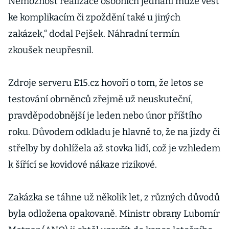
Nemožnost realizace osobních jednání může vést
ke komplikacím či zpoždění také u jiných
zakázek,“ dodal Pejšek. Náhradní termín
zkoušek neupřesnil.
Zdroje serveru E15.cz hovoří o tom, že letos se
testování obrněnců zřejmě už neuskuteční,
pravděpodobnější je leden nebo únor příštího
roku. Důvodem odkladu je hlavně to, že na jízdy či
střelby by dohlížela až stovka lidí, což je vzhledem
k šířící se kovidové nákaze rizikové.
Zakázka se táhne už několik let, z různých důvodů
byla odložena opakovaně. Ministr obrany Lubomír