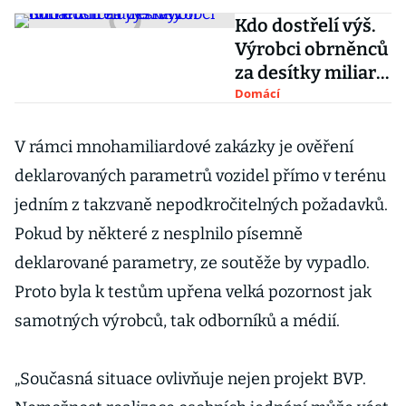
Kdo dostřelí výš.
Výrobci obrněnců
za desítky miliard
licitují o kanon
Domácí
V rámci mnohamiliardové zakázky je ověření
deklarovaných parametrů vozidel přímo v terénu
jedním z takzvaně nepodkročitelných požadavků.
Pokud by některé z nesplnilo písemně
deklarované parametry, ze soutěže by vypadlo.
Proto byla k testům upřena velká pozornost jak
samotných výrobců, tak odborníků a médií.
„Současná situace ovlivňuje nejen projekt BVP.