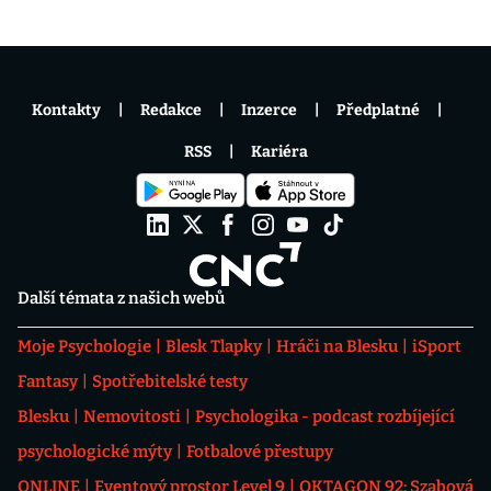
Kontakty
Redakce
Inzerce
Předplatné
RSS
Kariéra
Další témata z našich webů
Moje Psychologie
Blesk Tlapky
Hráči na Blesku
iSport
Fantasy
Spotřebitelské testy
Blesku
Nemovitosti
Psychologika - podcast rozbíjející
psychologické mýty
Fotbalové přestupy
ONLINE
Eventový prostor Level 9
OKTAGON 92: Szabová