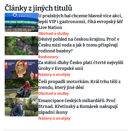
Články z jiných titulů
U pražských hal chceme hlavně více akcí,
lepší VIP i gastronomii, říká evropský šéf
Live Nation
Obchod a služby
Děsivý pohled na českou krajinu. Proč v
Česku mizí voda a jak k tomu přispívají
rodinné bazény?
Rozhovory
Za státní dluhy Česko platí čtvrté nejvyšší
úroky v Evropské unii
Názory a analýzy
Češi propadli motorkám. Král trhu těží z
trendu, který jiné děsí
Obchod a služby
Emancipace českých miliardářů. Proč
Strnad, Křetínský a Komárek nakupují
západní ikony
Názory a analýzy