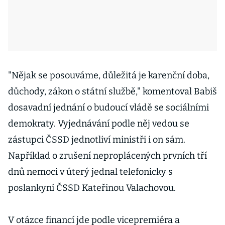
"Nějak se posouváme, důležitá je karenční doba,
důchody, zákon o státní službě," komentoval Babiš
dosavadní jednání o budoucí vládě se sociálními
demokraty. Vyjednávání podle něj vedou se
zástupci ČSSD jednotliví ministři i on sám.
Například o zrušení neproplácených prvních tří
dnů nemoci v úterý jednal telefonicky s
poslankyní ČSSD Kateřinou Valachovou.
V otázce financí jde podle vicepremiéra a