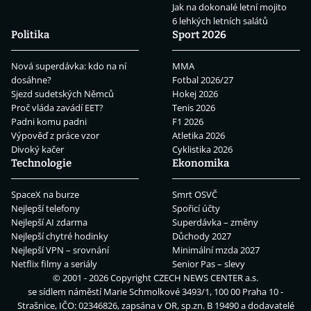
Jak na dokonalé letní mojito
6 lehkých letních salátů
Politika
Sport 2026
Nová superdávka: kdo na ní
MMA
dosáhne?
Fotbal 2026/27
Sjezd sudetských Němců
Hokej 2026
Proč vláda zavádí EET?
Tenis 2026
Padni komu padni
F1 2026
Výpověď z práce vzor
Atletika 2026
Divoký kačer
Cyklistika 2026
Technologie
Ekonomika
SpaceX na burze
Smrt OSVČ
Nejlepší telefony
Spořicí účty
Nejlepší AI zdarma
Superdávka – změny
Nejlepší chytré hodinky
Důchody 2027
Nejlepší VPN – srovnání
Minimální mzda 2027
Netflix filmy a seriály
Senior Pas – slevy
© 2001 - 2026 Copyright
CZECH NEWS CENTER a.s.
se sídlem náměstí Marie Schmolkové 3493/1, 100 00 Praha 10 -
Strašnice, IČO: 02346826, zapsána v OR, sp.zn. B 19490 a dodavatelé