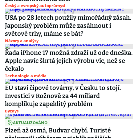
Český a evropský autoprůmysl
USA po 28 letech použily mimořádný zásah.
Japonský problém může zasáhnout i
světové trhy, máme se bát?
Názory a analýzy
Řada iPhone 17 možná zdraží už ode dneška.
Apple navíc škrtá jejich výrobu víc, než se
čekalo
Technologie a média
EU staví čipové továrny, v Česku to stojí.
Investici v Rožnově za 44 miliard
komplikuje zapeklitý problém
Byznys
AKTUALIZOVÁNO
Plzeň až osmá, Budvar chybí. Turisté