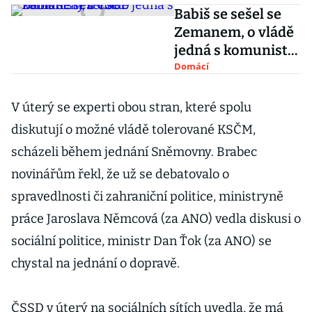
Babiš se sešel se
Zemanem, o vládě
jedná s komunisty
a ČSSD
Domácí
V úterý se experti obou stran, které spolu
diskutují o možné vládě tolerované KSČM,
scházeli během jednání Sněmovny. Brabec
novinářům řekl, že už se debatovalo o
spravedlnosti či zahraniční politice, ministryně
práce Jaroslava Němcová (za ANO) vedla diskusi o
sociální politice, ministr Dan Ťok (za ANO) se
chystal na jednání o dopravě.
ČSSD v úterý na sociálních sítích uvedla, že má