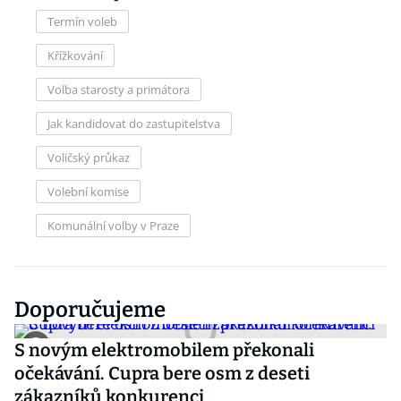
Termín voleb
Křížkování
Volba starosty a primátora
Jak kandidovat do zastupitelstva
Voličský průkaz
Volební komise
Komunální volby v Praze
Doporučujeme
S novým elektromobilem překonali
očekávání. Cupra bere osm z deseti
zákazníků konkurenci