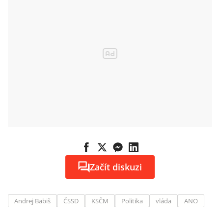
Začít diskuzi
Andrej Babiš
ČSSD
KSČM
Politika
vláda
ANO