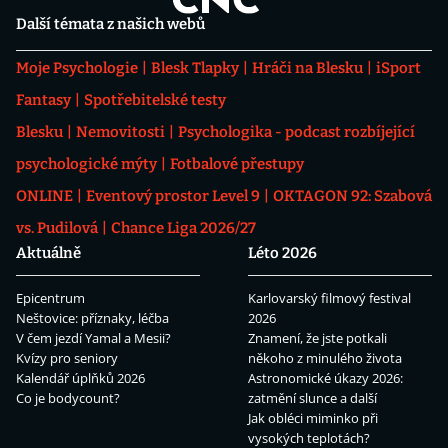
Další témata z našich webů
Moje Psychologie
Blesk Tlapky
Hráči na Blesku
iSport
Fantasy
Spotřebitelské testy
Blesku
Nemovitosti
Psychologika - podcast rozbíjející
psychologické mýty
Fotbalové přestupy
ONLINE
Eventový prostor Level 9
OKTAGON 92: Szabová
vs. Pudilová
Chance Liga 2026/27
Aktuálně
Léto 2026
Epicentrum
Karlovarský filmový festival
Neštovice: příznaky, léčba
2026
V čem jezdí Yamal a Mesii?
Znamení, že jste potkali
Kvízy pro seniory
někoho z minulého života
Kalendář úplňků 2026
Astronomické úkazy 2026:
Co je bodycount?
zatmění slunce a další
Jak obléci miminko při
vysokých teplotách?