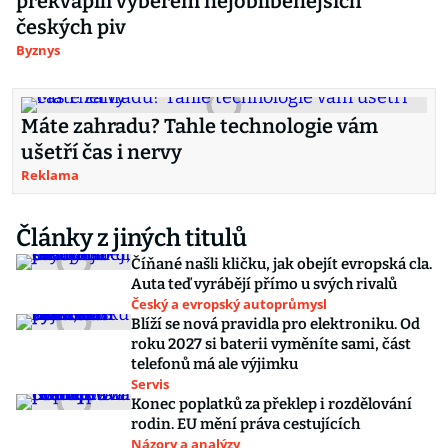
překvapili výběrem nejoblíbenějších
českých piv
Byznys
Máte zahradu? Tahle technologie vám
ušetří čas i nervy
Reklama
Články z jiných titulů
Číňané našli kličku, jak obejít evropská cla.
Auta teď vyrábějí přímo u svých rivalů
Český a evropský autoprůmysl
Blíží se nová pravidla pro elektroniku. Od
roku 2027 si baterii vyměníte sami, část
telefonů má ale výjimku
Servis
Konec poplatků za překlep i rozdělování
rodin. EU mění práva cestujících
Názory a analýzy