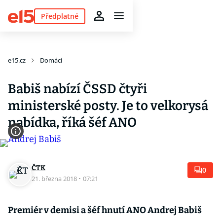
Předplatné
e15.cz
Domácí
Babiš nabízí ČSSD čtyři
ministerské posty. Je to velkorysá
nabídka, říká šéf ANO
ČTK
0
21. března 2018
·
07:21
Premiér v demisi a šéf hnutí ANO Andrej Babiš