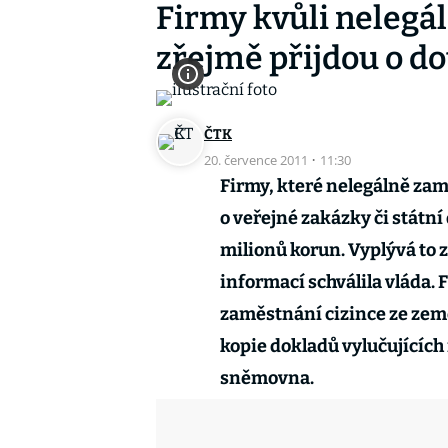
Firmy kvůli neleg
zřejmě přijdou o do
ČTK
20. července 2011
·
11:30
Firmy, které nelegálně zam
o veřejné zakázky či státní
milionů korun. Vyplývá to 
informací schválila vláda
zaměstnání cizince ze zem
kopie dokladů vylučujících
sněmovna.