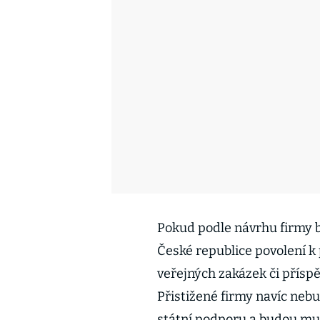
Pokud podle návrhu firmy 
České republice povolení k 
veřejných zakázek či přísp
Přistižené firmy navíc nebu
státní podporu a budou muse