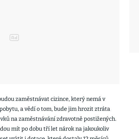
budou zaměstnávat cizince, který nemá v
pobytu, a vědí o tom, bude jim hrozit ztráta
ěvků na zaměstnávání zdravotně postižených.
dou mít po dobu tří let nárok na jakoukoliv
t vrátit i dotace, které dostaly 12 měsíců