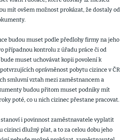
ou mít ovšem možnost prokázat, že dostaly od
okumenty.
zince budou muset podle předlohy firmy na jeho
pro případnou kontrolu z úřadu práce či od
 bude muset uchovávat kopii povolení k
potvrzujících oprávněnost pobytu cizince v ČR
cích smluvní vztah mezi zaměstnancem a
kumenty budou přitom muset podniky mít
 roky poté, co u nich cizinec přestane pracovat.
tanoví i povinnost zaměstnavatele vyplatit
izinci dlužný plat, a to za celou dobu jeho
nání nebude možné prokázat, zaměstnavatel