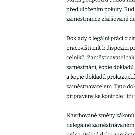
před uložením pokuty. Bud
zaměstnance zfalšované d
Doklady o legální práci ci
pracovišti mít k dispozici 
celníků. Zaměstnavatel tak
zaměstnání, kopie dokladů 
a kopie dokladů prokazují
zaměstnavatelem. Tyto do
připraveny ke kontrole i tři
Navrhované změny zákonů s
nelegálně zaměstnávanému c
práce. Pokud dobu zaměst