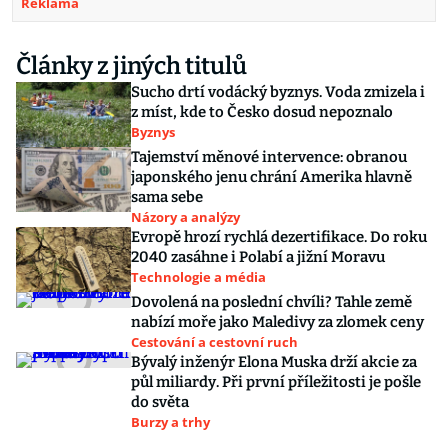
Reklama
Články z jiných titulů
Sucho drtí vodácký byznys. Voda zmizela i
z míst, kde to Česko dosud nepoznalo
Byznys
Tajemství měnové intervence: obranou
japonského jenu chrání Amerika hlavně
sama sebe
Názory a analýzy
Evropě hrozí rychlá dezertifikace. Do roku
2040 zasáhne i Polabí a jižní Moravu
Technologie a média
Dovolená na poslední chvíli? Tahle země
nabízí moře jako Maledivy za zlomek ceny
Cestování a cestovní ruch
Bývalý inženýr Elona Muska drží akcie za
půl miliardy. Při první příležitosti je pošle
do světa
Burzy a trhy