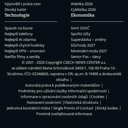
Výpověď z práce vzor
Atletika 2026
Divoký kačer
Cyklistika 2026
Technologie
Ekonomika
SpaceX na burze
Smrt OSVČ
Nejlepší telefony
Spořicí účty
Nejlepší AI zdarma
Superdávka – změny
Nejlepší chytré hodinky
Důchody 2027
Nejlepší VPN – srovnání
Minimální mzda 2027
Netflix filmy a seriály
Senior Pas – slevy
© 2001 - 2026 Copyright
CZECH NEWS CENTER a.s.
se sídlem náměstí Marie Schmolkové 3493/1, 100 00 Praha 10 -
Strašnice, IČO: 02346826, zapsána v OR, sp.zn. B 19490 a dodavatelé
obsahu
Autorská práva k publikovaným materiálům
Podmínky pro užívání služby informační společnosti
Informace o zpracování osobních údajů
Cookies
Nastavení soukromí
Vlastnická struktura
Jednotná kontaktní místa / Single Points of Contact
Etický kodex
Povinně zveřejňované informace