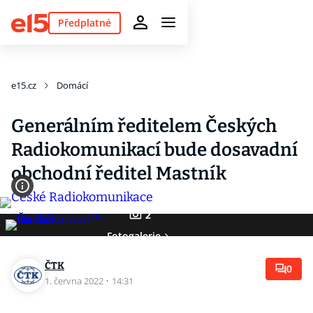
Předplatné
e15.cz
Domácí
Generálním ředitelem Českých
Radiokomunikací bude dosavadní
obchodní ředitel Mastník
2
Fotogalerie
ČTK
0
1. června 2022
·
14:31