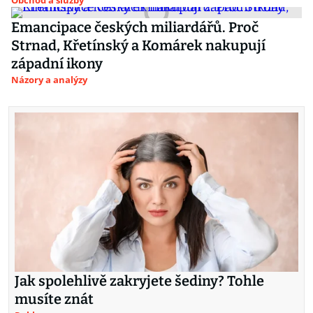
Obchod a služby
Emancipace českých miliardářů. Proč
Strnad, Křetínský a Komárek nakupují
západní ikony
Názory a analýzy
Jak spolehlivě zakryjete šediny? Tohle
musíte znát