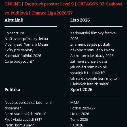
ONLINE
Eventový prostor Level 9
OKTAGON 92: Szabová
vs. Pudilová
Chance Liga 2026/27
Aktuálně
Léto 2026
Epicentrum
Karlovarský filmový festival
Neštovice: příznaky, léčba
2026
V čem jezdí Yamal a Mesii?
Znamení, že jste potkali
Kvízy pro seniory
někoho z minulého života
Kalendář úplňků 2026
Astronomické úkazy 2026:
Co je bodycount?
zatmění slunce a další
Jak obléci miminko při
vysokých teplotách?
Jak na dokonalé letní mojito
6 lehkých letních salátů
Politika
Sport 2026
Nová superdávka: kdo na ní
MMA
dosáhne?
Fotbal 2026/27
Sjezd sudetských Němců
Hokej 2026
Proč vláda zavádí EET?
Tenis 2026
Padni komu padni
F1 2026