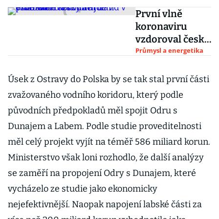
První vlně
koronaviru
vzdoroval český
autoland v plné
Průmysl a energetika
síle. Do druhé
jde v oslabení
Úsek z Ostravy do Polska by se tak stal první části
zvažovaného vodního koridoru, který podle
původních předpokladů měl spojit Odru s
Dunajem a Labem. Podle studie proveditelnosti
měl celý projekt vyjít na téměř 586 miliard korun.
Ministerstvo však loni rozhodlo, že další analýzy
se zaměří na propojení Odry s Dunajem, které
vycházelo ze studie jako ekonomicky
nejefektivnější. Naopak napojení labské části za