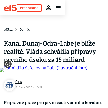
Předplatné
e15.cz
Domácí
Kanál Dunaj-Odra-Labe je blíže
realitě. Vláda schválila přípravy
prvního úseku za 15 miliard
ČTK
5. října 2020
·
10:33
Přípravné práce pro první části vodního koridoru