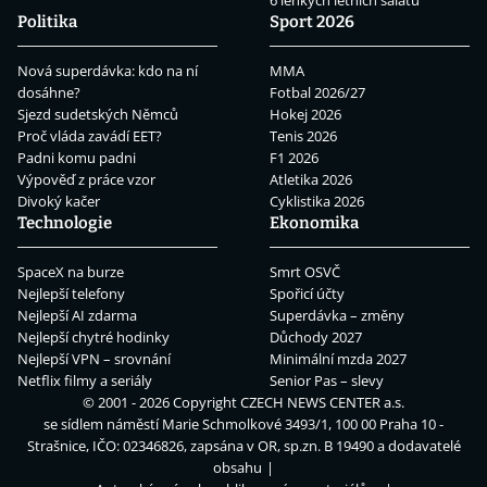
Politika
Sport 2026
Nová superdávka: kdo na ní
MMA
dosáhne?
Fotbal 2026/27
Sjezd sudetských Němců
Hokej 2026
Proč vláda zavádí EET?
Tenis 2026
Padni komu padni
F1 2026
Výpověď z práce vzor
Atletika 2026
Divoký kačer
Cyklistika 2026
Technologie
Ekonomika
SpaceX na burze
Smrt OSVČ
Nejlepší telefony
Spořicí účty
Nejlepší AI zdarma
Superdávka – změny
Nejlepší chytré hodinky
Důchody 2027
Nejlepší VPN – srovnání
Minimální mzda 2027
Netflix filmy a seriály
Senior Pas – slevy
© 2001 - 2026 Copyright
CZECH NEWS CENTER a.s.
se sídlem náměstí Marie Schmolkové 3493/1, 100 00 Praha 10 -
Strašnice, IČO: 02346826, zapsána v OR, sp.zn. B 19490 a dodavatelé
obsahu