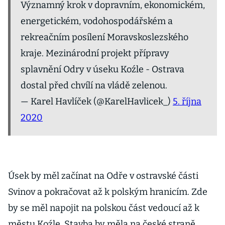
Významný krok v dopravním, ekonomickém,
energetickém, vodohospodářském a
rekreačním posílení Moravskoslezského
kraje. Mezinárodní projekt přípravy
splavnění Odry v úseku Koźle - Ostrava
dostal před chvílí na vládě zelenou.
— Karel Havlíček (@KarelHavlicek_)
5. října
2020
Úsek by měl začínat na Odře v ostravské části
Svinov a pokračovat až k polským hranicím. Zde
by se měl napojit na polskou část vedoucí až k
městu Koźle. Stavba by měla na české straně