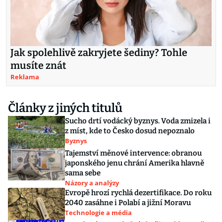
Jak spolehlivě zakryjete šediny? Tohle
musíte znát
Reklama
Články z jiných titulů
Sucho drtí vodácký byznys. Voda zmizela i
z míst, kde to Česko dosud nepoznalo
Byznys
Tajemství měnové intervence: obranou
japonského jenu chrání Amerika hlavně
sama sebe
Názory a analýzy
Evropě hrozí rychlá dezertifikace. Do roku
2040 zasáhne i Polabí a jižní Moravu
Technologie a média