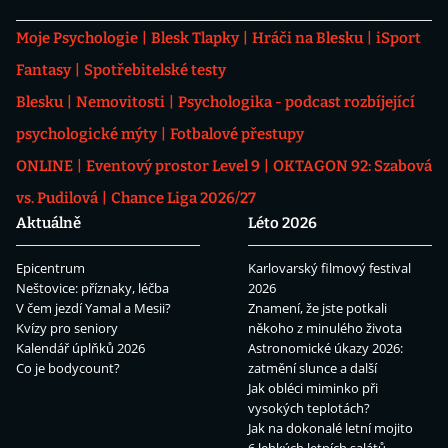
Moje Psychologie
Blesk Tlapky
Hráči na Blesku
iSport
Fantasy
Spotřebitelské testy
Blesku
Nemovitosti
Psychologika - podcast rozbíjející
psychologické mýty
Fotbalové přestupy
ONLINE
Eventový prostor Level 9
OKTAGON 92: Szabová
vs. Pudilová
Chance Liga 2026/27
Aktuálně
Léto 2026
Epicentrum
Karlovarský filmový festival
Neštovice: příznaky, léčba
2026
V čem jezdí Yamal a Mesii?
Znamení, že jste potkali
Kvízy pro seniory
někoho z minulého života
Kalendář úplňků 2026
Astronomické úkazy 2026:
Co je bodycount?
zatmění slunce a další
Jak obléci miminko při
vysokých teplotách?
Jak na dokonalé letní mojito
6 lehkých letních salátů