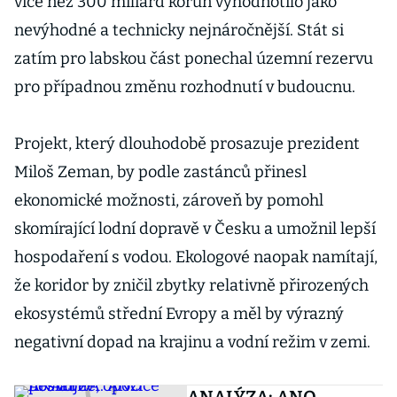
více než 300 miliard korun vyhodnotilo jako
nevýhodné a technicky nejnáročnější. Stát si
zatím pro labskou část ponechal územní rezervu
pro případnou změnu rozhodnutí v budoucnu.
Projekt, který dlouhodobě prosazuje prezident
Miloš Zeman, by podle zastánců přinesl
ekonomické možnosti, zároveň by pomohl
skomírající lodní dopravě v Česku a umožnil lepší
hospodaření s vodou. Ekologové naopak namítají,
že koridor by zničil zbytky relativně přirozených
ekosystémů střední Evropy a měl by výrazný
negativní dopad na krajinu a vodní režim v zemi.