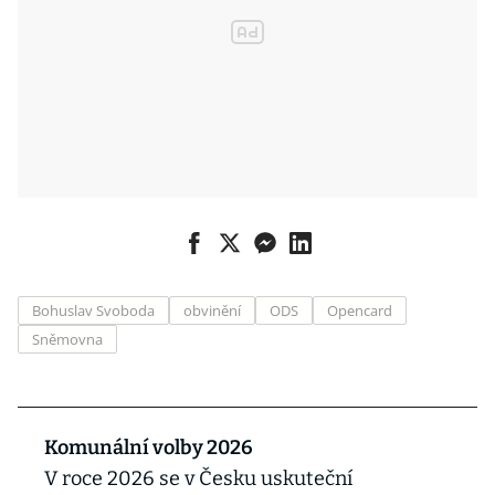
Bohuslav Svoboda
obvinění
ODS
Opencard
Sněmovna
Komunální volby 2026
V roce 2026 se v Česku uskuteční