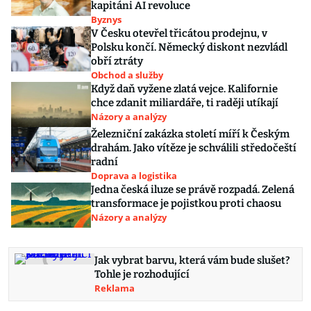
kapitáni AI revoluce
Byznys
V Česku otevřel třicátou prodejnu, v
Polsku končí. Německý diskont nezvládl
obří ztráty
Obchod a služby
Když daň vyžene zlatá vejce. Kalifornie
chce zdanit miliardáře, ti raději utíkají
Názory a analýzy
Železniční zakázka století míří k Českým
drahám. Jako vítěze je schválili středočeští
radní
Doprava a logistika
Jedna česká iluze se právě rozpadá. Zelená
transformace je pojistkou proti chaosu
Názory a analýzy
Jak vybrat barvu, která vám bude slušet?
Tohle je rozhodující
Reklama