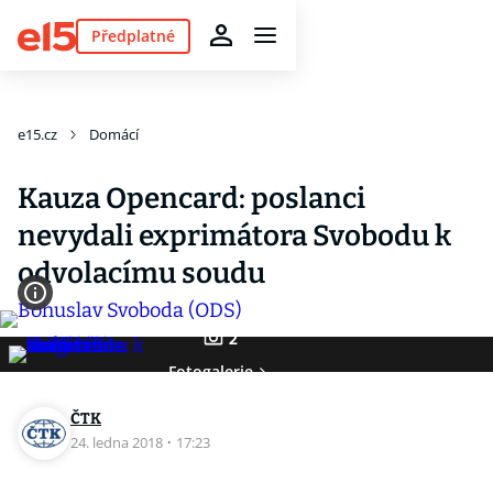
Předplatné
e15.cz
Domácí
Kauza Opencard: poslanci
nevydali exprimátora Svobodu k
odvolacímu soudu
2
Fotogalerie
ČTK
24. ledna 2018
·
17:23