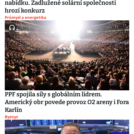
nabídku. Zadlužené solární společnosti
hrozí konkurz
Průmysl a energetika
PPF spojila síly s globálním lídrem.
Americký obr povede provoz O2 areny i Fora
Karlín
Byznys