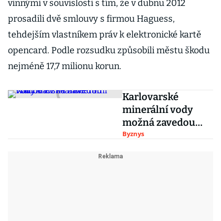
vinnými v souvislosti s tím, že v dubnu 2012
prosadili dvě smlouvy s firmou Haguess,
tehdejším vlastníkem práv k elektronické kartě
opencard. Podle rozsudku způsobili městu škodu
nejméně 17,7 milionu korun.
Karlovarské
minerální vody
možná zavedou
vratné PET lahve
Byznys