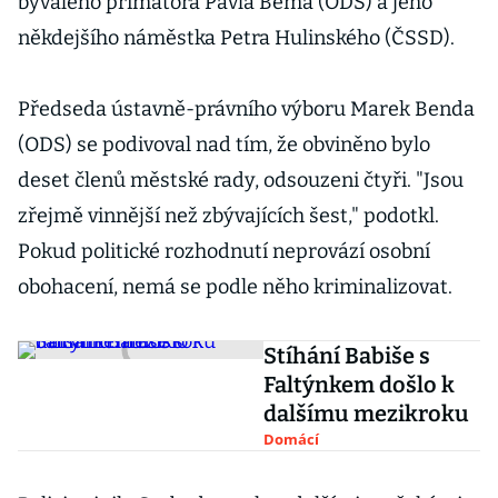
bývalého primátora Pavla Béma (ODS) a jeho
někdejšího náměstka Petra Hulinského (ČSSD).
Předseda ústavně-právního výboru Marek Benda
(ODS) se podivoval nad tím, že obviněno bylo
deset členů městské rady, odsouzeni čtyři. "Jsou
zřejmě vinnější než zbývajících šest," podotkl.
Pokud politické rozhodnutí neprovází osobní
obohacení, nemá se podle něho kriminalizovat.
Stíhání Babiše s
Faltýnkem došlo k
dalšímu mezikroku
Domácí