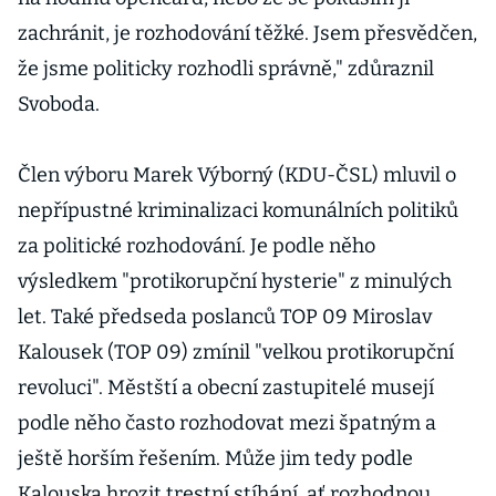
zachránit, je rozhodování těžké. Jsem přesvědčen,
že jsme politicky rozhodli správně," zdůraznil
Svoboda.
Člen výboru Marek Výborný (KDU-ČSL) mluvil o
nepřípustné kriminalizaci komunálních politiků
za politické rozhodování. Je podle něho
výsledkem "protikorupční hysterie" z minulých
let. Také předseda poslanců TOP 09 Miroslav
Kalousek (TOP 09) zmínil "velkou protikorupční
revoluci". Městští a obecní zastupitelé musejí
podle něho často rozhodovat mezi špatným a
ještě horším řešením. Může jim tedy podle
Kalouska hrozit trestní stíhání, ať rozhodnou