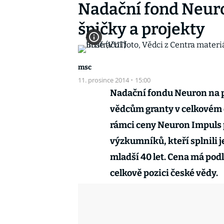
Nadační fond Neuro
špičky a projekty
msc
11. prosince 2014
·
15:00
Nadační fondu Neuron na 
vědcům granty v celkovém 
rámci ceny Neuron Impuls 
výzkumníků, kteří splnili 
mladší 40 let. Cena má pod
celkově pozici české vědy.