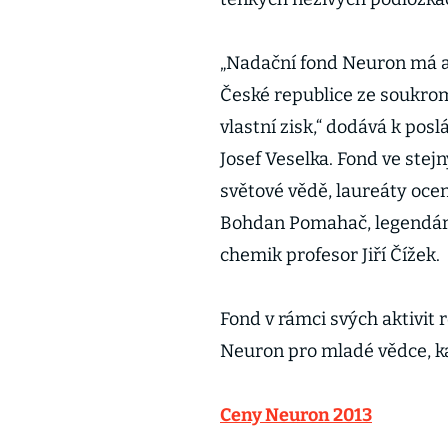
„Nadační fond Neuron má am
České republice ze soukrom
vlastní zisk,“ dodává k pos
Josef Veselka. Fond ve stej
světové vědě, laureáty ocen
Bohdan Pomahač, legendár
chemik profesor Jiří Čížek.
Fond v rámci svých aktivit
Neuron pro mladé vědce, ka
Ceny Neuron 2013