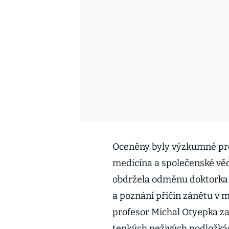
Oceněny byly výzkumné pro
medicína a společenské vě
obdržela odměnu doktorka 
a poznání příčin zánětu v 
profesor Michal Otyepka z
tenkých neživých podložkác