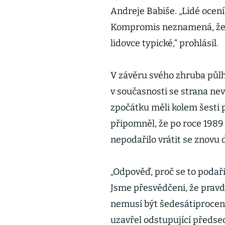
Andreje Babiše. „Lidé ocení,
Kompromis neznamená, že por
lidovce typické,“ prohlásil.
V závěru svého zhruba půlh
v současnosti se strana nev
zpočátku měli kolem šesti p
připomněl, že po roce 1989
nepodařilo vrátit se znovu
„Odpověď, proč se to podařil
Jsme přesvědčeni, že pravda
nemusí být šedesátiprocentn
uzavřel odstupující předsed