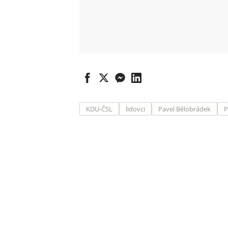
KDU-ČSL
lidovci
Pavel Bělobrádek
P