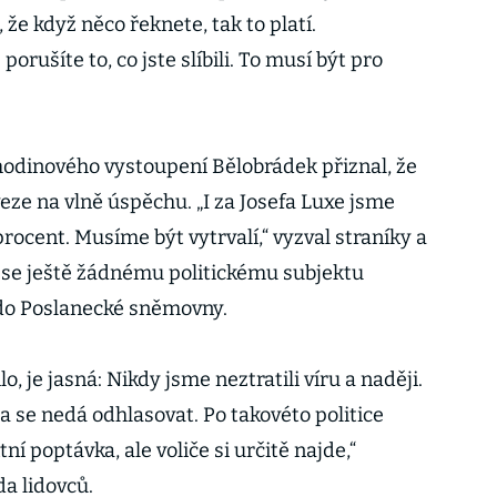
 že když něco řeknete, tak to platí.
ušíte to, co jste slíbili. To musí být pro
odinového vystoupení Bělobrádek přiznal, že
eze na vlně úspěchu. „I za Josefa Luxe jsme
rocent. Musíme být vytrvalí,“ vyzval straníky a
 se ještě žádnému politickému subjektu
 do Poslanecké sněmovny.
o, je jasná: Nikdy jsme neztratili víru a naději.
 se nedá odhlasovat. Po takovéto politice
í poptávka, ale voliče si určitě najde,“
a lidovců.