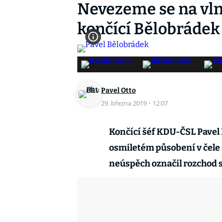
Nevezeme se na vln
končící Bělobrádek
Pavel Otto
29. března 2019
·
12:07
Končící šéf KDU-ČSL Pavel 
osmiletém působení v čele s
neúspěch označil rozchod s