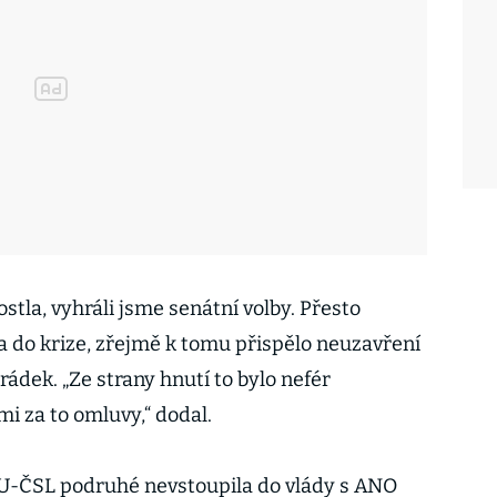
tla, vyhráli jsme senátní volby. Přesto
a do krize, zřejmě k tomu přispělo neuzavření
rádek. „Ze strany hnutí to bylo nefér
mi za to omluvy,“ dodal.
DU-ČSL podruhé nevstoupila do vlády s ANO