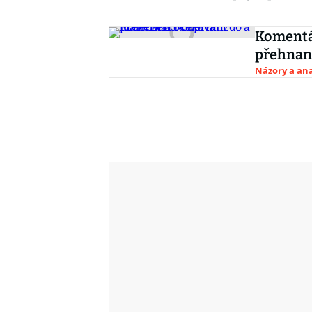
Komentář
přehnan
Názory a ana