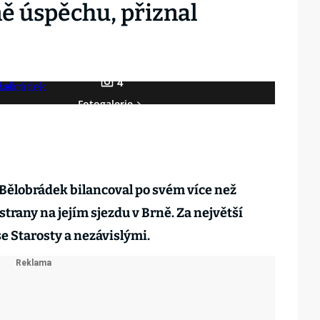
ě úspěchu, přiznal
4
Fotogalerie
Bělobrádek bilancoval po svém více než
trany na jejím sjezdu v Brně. Za největší
e Starosty a nezávislými.