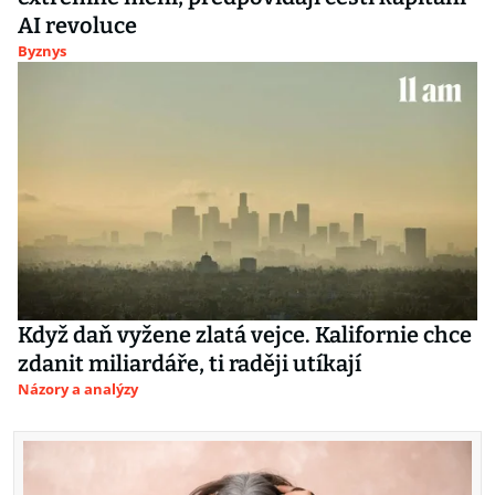
AI revoluce
Byznys
Když daň vyžene zlatá vejce. Kalifornie chce
zdanit miliardáře, ti raději utíkají
Názory a analýzy