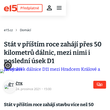
Předplatné
e15.cz
Domácí
Stát v příštím roce zahájí přes 50
kilometrů dálnic, mezi nimi i
poslední úsek D1
ČTK
0
24. prosince 2021
·
15:00
Stát v příštím roce zahájí stavbu více než 50