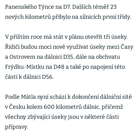
Panenského Týnce na D7. Dalších téměř 23
nových kilometrů přibylo na silnicích první třídy.
V příštím roce má stát v plánu otevřít tři úseky.
Řidiči budou moci nově využívat úseky mezi Časy
a Ostrovem na dálnici D35, dále na obchvatu
Frýdku-Místku na D48 a také po napojení této
části k dálnici D56.
Podle Mátla nyní schází k dokončení dálniční sítě
v Česku kolem 600 kilometrů dálnic, přičemž
všechny zbývající úseky jsou v některé části
přípravy.