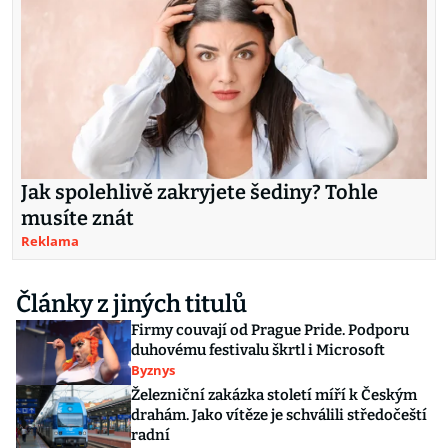
Jak spolehlivě zakryjete šediny? Tohle
musíte znát
Reklama
Články z jiných titulů
Firmy couvají od Prague Pride. Podporu
duhovému festivalu škrtl i Microsoft
Byznys
Železniční zakázka století míří k Českým
drahám. Jako vítěze je schválili středočeští
radní