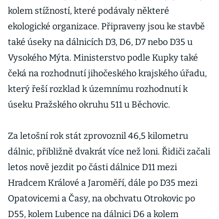
kolem stížností, které podávaly některé
ekologické organizace. Připraveny jsou ke stavbě
také úseky na dálnicích D3, D6, D7 nebo D35 u
Vysokého Mýta. Ministerstvo podle Kupky také
čeká na rozhodnutí jihočeského krajského úřadu,
který řeší rozklad k územnímu rozhodnutí k
úseku Pražského okruhu 511 u Běchovic.
Za letošní rok stát zprovoznil 46,5 kilometru
dálnic, přibližně dvakrát více než loni. Řidiči začali
letos nově jezdit po části dálnice D11 mezi
Hradcem Králové a Jaroměří, dále po D35 mezi
Opatovicemi a Časy, na obchvatu Otrokovic po
D55, kolem Lubence na dálnici D6 a kolem