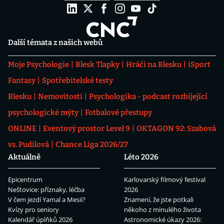
Další témata z našich webů
Moje Psychologie
Blesk Tlapky
Hráči na Blesku
iSport
Fantasy
Spotřebitelské testy
Blesku
Nemovitosti
Psychologika - podcast rozbíjející
psychologické mýty
Fotbalové přestupy
ONLINE
Eventový prostor Level 9
OKTAGON 92: Szabová
vs. Pudilová
Chance Liga 2026/27
Aktuálně
Léto 2026
Epicentrum
Karlovarský filmový festival
Neštovice: příznaky, léčba
2026
V čem jezdí Yamal a Mesii?
Znamení, že jste potkali
Kvízy pro seniory
někoho z minulého života
Kalendář úplňků 2026
Astronomické úkazy 2026: