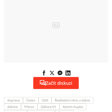
Začít diskuzi
doprava
Česko
ODS
Ředitelství silnic a dálnic
dálnice
Přerov
Dálnice D1
Martin Kupka