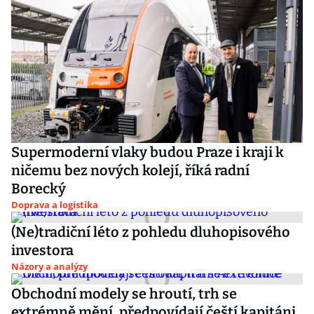
Supermoderní vlaky budou Praze i kraji k
ničemu bez nových kolejí, říká radní
Borecký
Doprava a logistika
(Ne)tradiční léto z pohledu dluhopisového
investora
Názory a analýzy
Obchodní modely se hroutí, trh se
extrémně mění, předpovídají čeští kapitáni