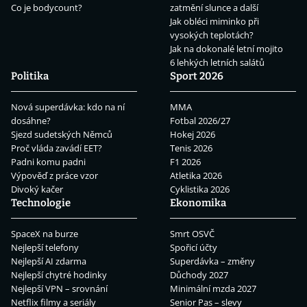
Co je bodycount?
zatmění slunce a další
Jak obléci miminko při
vysokých teplotách?
Jak na dokonalé letní mojito
6 lehkých letních salátů
Politika
Sport 2026
Nová superdávka: kdo na ní
MMA
dosáhne?
Fotbal 2026/27
Sjezd sudetských Němců
Hokej 2026
Proč vláda zavádí EET?
Tenis 2026
Padni komu padni
F1 2026
Výpověď z práce vzor
Atletika 2026
Divoký kačer
Cyklistika 2026
Technologie
Ekonomika
SpaceX na burze
Smrt OSVČ
Nejlepší telefony
Spořicí účty
Nejlepší AI zdarma
Superdávka – změny
Nejlepší chytré hodinky
Důchody 2027
Nejlepší VPN – srovnání
Minimální mzda 2027
Netflix filmy a seriály
Senior Pas – slevy