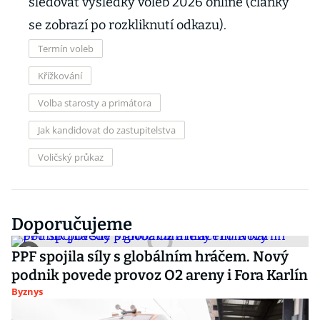
sledovat výsledky voleb 2026 online (články
se zobrazí po rozkliknutí odkazu).
Termín voleb
Křížkování
Volba starosty a primátora
Jak kandidovat do zastupitelstva
Voličský průkaz
Doporučujeme
PPF spojila síly s globálním hráčem. Nový
podnik povede provoz O2 areny i Fora Karlín
Byznys