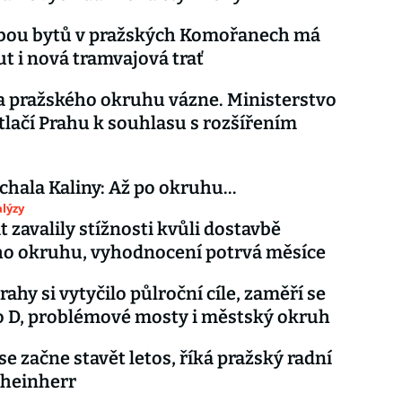
vbou bytů v pražských Komořanech má
t i nová tramvajová trať
 pražského okruhu vázne. Ministerstvo
tlačí Prahu k souhlasu s rozšířením
chala Kaliny: Až po okruhu…
lýzy
t zavalily stížnosti kvůli dostavbě
ho okruhu, vyhodnocení potrvá měsíce
ahy si vytyčilo půlroční cíle, zaměří se
 D, problémové mosty i městský okruh
se začne stavět letos, říká pražský radní
heinherr