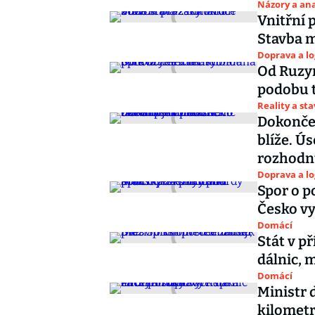
Názory a ana
Vnitřní 
Stavba m
Doprava a lo
Od Ruzyn
podobu 
Reality a st
Dokončen
blíže. Ú
rozhodn
Doprava a lo
Spor o p
Česko vy
Domácí
Stát v p
dálnic, 
Domácí
Ministr 
kilometr