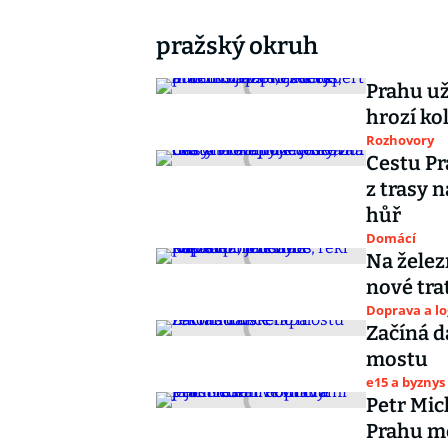
pražský okruh
Prahu už
hrozí ko
Rozhovory
Cestu Pr
z trasy n
hůř
Domácí
Na želez
nové tra
Doprava a lo
Začíná d
mostu
e15 a byznys
Petr Mich
Prahu mě