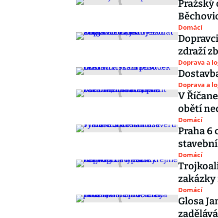
Pražský 
Běchovic
Domácí
Dopravci
zdraží z
Doprava a lo
Dostavba
Doprava a lo
V Říčane
obětí ne
Domácí
Praha 6 
stavební
Domácí
Trojkoal
zakázky
Domácí
Glosa Ja
zadělává