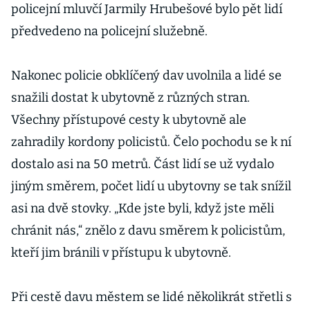
policejní mluvčí Jarmily Hrubešové bylo pět lidí
předvedeno na policejní služebně.
Nakonec policie obklíčený dav uvolnila a lidé se
snažili dostat k ubytovně z různých stran.
Všechny přístupové cesty k ubytovně ale
zahradily kordony policistů. Čelo pochodu se k ní
dostalo asi na 50 metrů. Část lidí se už vydalo
jiným směrem, počet lidí u ubytovny se tak snížil
asi na dvě stovky. „Kde jste byli, když jste měli
chránit nás,“ znělo z davu směrem k policistům,
kteří jim bránili v přístupu k ubytovně.
Při cestě davu městem se lidé několikrát střetli s