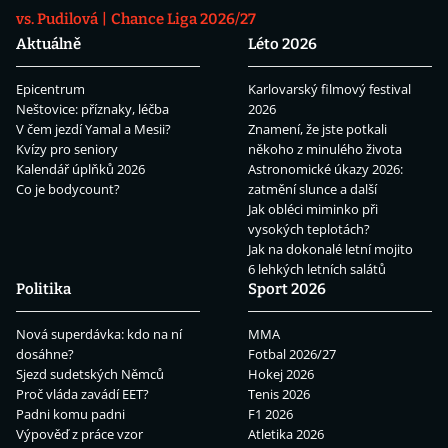
vs. Pudilová
Chance Liga 2026/27
Aktuálně
Léto 2026
Epicentrum
Karlovarský filmový festival
Neštovice: příznaky, léčba
2026
V čem jezdí Yamal a Mesii?
Znamení, že jste potkali
Kvízy pro seniory
někoho z minulého života
Kalendář úplňků 2026
Astronomické úkazy 2026:
Co je bodycount?
zatmění slunce a další
Jak obléci miminko při
vysokých teplotách?
Jak na dokonalé letní mojito
6 lehkých letních salátů
Politika
Sport 2026
Nová superdávka: kdo na ní
MMA
dosáhne?
Fotbal 2026/27
Sjezd sudetských Němců
Hokej 2026
Proč vláda zavádí EET?
Tenis 2026
Padni komu padni
F1 2026
Výpověď z práce vzor
Atletika 2026