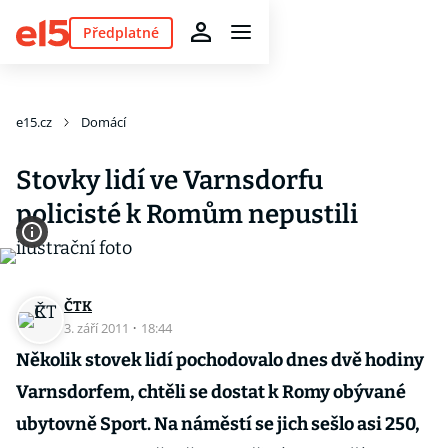
Předplatné
e15.cz
Domácí
Stovky lidí ve Varnsdorfu
policisté k Romům nepustili
ČTK
3. září 2011
·
18:44
Několik stovek lidí pochodovalo dnes dvě hodiny
Varnsdorfem, chtěli se dostat k Romy obývané
ubytovně Sport. Na náměstí se jich sešlo asi 250,