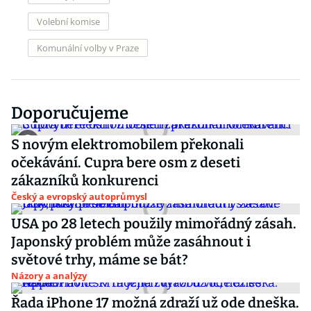
Volební komise
Komunální volby v Praze
Doporučujeme
S novým elektromobilem překonali
očekávání. Cupra bere osm z deseti
zákazníků konkurenci
Český a evropský autoprůmysl
USA po 28 letech použily mimořádný zásah.
Japonský problém může zasáhnout i
světové trhy, máme se bát?
Názory a analýzy
Řada iPhone 17 možná zdraží už ode dneška.