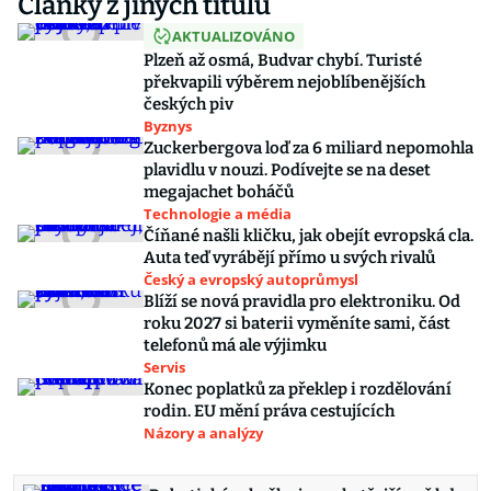
Články z jiných titulů
AKTUALIZOVÁNO
Plzeň až osmá, Budvar chybí. Turisté
překvapili výběrem nejoblíbenějších
českých piv
Byznys
Zuckerbergova loď za 6 miliard nepomohla
plavidlu v nouzi. Podívejte se na deset
megajachet boháčů
Technologie a média
Číňané našli kličku, jak obejít evropská cla.
Auta teď vyrábějí přímo u svých rivalů
Český a evropský autoprůmysl
Blíží se nová pravidla pro elektroniku. Od
roku 2027 si baterii vyměníte sami, část
telefonů má ale výjimku
Servis
Konec poplatků za překlep i rozdělování
rodin. EU mění práva cestujících
Názory a analýzy