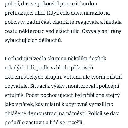
policií, dav se pokoušel prorazit kordon
přehrazující ulici. Když čelo davu narazilo na
policisty, zadní část okamžitě reagovala a hledala
cestu některou z vedlejších ulic. Ozývaly se i rány
vybuchujících dělbuchů.
Pochodující vedla skupina několika desítek
mladých lidí, podle vzhledu příznivců
extremistických skupin. Většinu ale tvořili místní
obyvatelé. Situaci z výšky monitoroval i policejní
vrtulník. Počet pochodujících byl přibližně stejný
jako v pátek, kdy místní k ubytovně vyrazili po
ohlášené demonstraci na náměstí. Policii se dav
podařilo zastavit a lidé se rozešli.