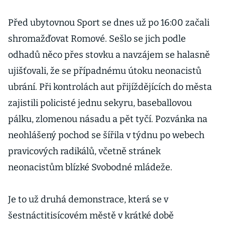
Před ubytovnou Sport se dnes už po 16:00 začali
shromažďovat Romové. Sešlo se jich podle
odhadů něco přes stovku a navzájem se halasně
ujišťovali, že se případnému útoku neonacistů
ubrání. Při kontrolách aut přijíždějících do města
zajistili policisté jednu sekyru, baseballovou
pálku, zlomenou násadu a pět tyčí. Pozvánka na
neohlášený pochod se šířila v týdnu po webech
pravicových radikálů, včetně stránek
neonacistům blízké Svobodné mládeže.
Je to už druhá demonstrace, která se v
šestnáctitisícovém městě v krátké době