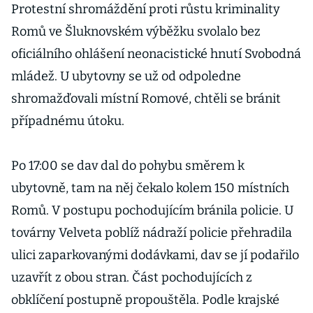
Protestní shromáždění proti růstu kriminality
Romů ve Šluknovském výběžku svolalo bez
oficiálního ohlášení neonacistické hnutí Svobodná
mládež. U ubytovny se už od odpoledne
shromažďovali místní Romové, chtěli se bránit
případnému útoku.
Po 17:00 se dav dal do pohybu směrem k
ubytovně, tam na něj čekalo kolem 150 místních
Romů. V postupu pochodujícím bránila policie. U
továrny Velveta poblíž nádraží policie přehradila
ulici zaparkovanými dodávkami, dav se jí podařilo
uzavřít z obou stran. Část pochodujících z
obklíčení postupně propouštěla. Podle krajské