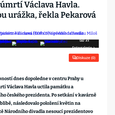
 úmrtí Václava Havla.
ou urážka, řekla Pekarová
21
Fotogalerie
Diskuze (
0
)
obností dnes dopoledne v centru Prahy u
úmrtí Václava Havla uctila památku a
ho českého prezidenta. Po setkání v kavárně
oblibě, následovalo položení květin na
ě Národního divadla nesoucí prezidentovo