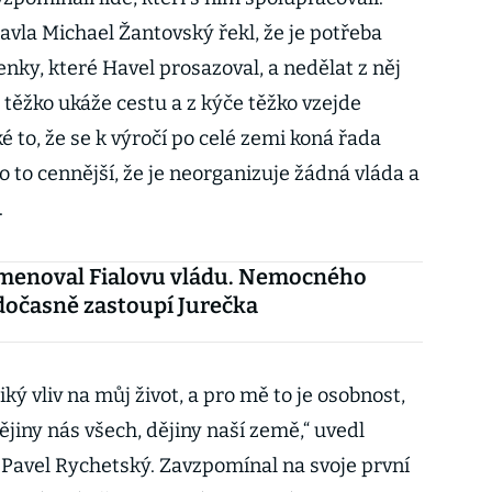
avla Michael Žantovský řekl, že je potřeba
nky, které Havel prosazoval, a nedělat z něj
ěžko ukáže cestu a z kýče těžko vzejde
é to, že se k výročí po celé zemi koná řada
o to cennější, že je neorganizuje žádná vláda a
.
menoval Fialovu vládu. Nemocného
očasně zastoupí Jurečka
iký vliv na můj život, a pro mě to je osobnost,
jiny nás všech, dějiny naší země,“ uvedl
Pavel Rychetský. Zavzpomínal na svoje první