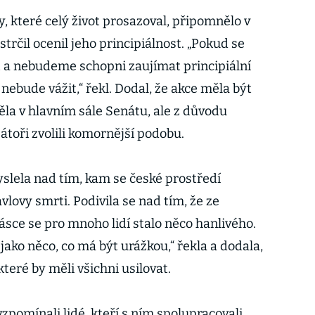
, které celý život prosazoval, připomnělo v
trčil ocenil jeho principiálnost. „Pokud se
a nebudeme schopni zaujímat principiální
 nebude vážit,“ řekl. Dodal, že akce měla být
ěla v hlavním sále Senátu, ale z důvodu
átoři zvolili komornější podobu.
lela nad tím, kam se české prostředí
vlovy smrti. Podivila se nad tím, že ze
ásce se pro mnoho lidí stalo něco hanlivého.
jako něco, co má být urážkou,“ řekla a dodala,
teré by měli všichni usilovat.
pomínali lidé, kteří s ním spolupracovali.