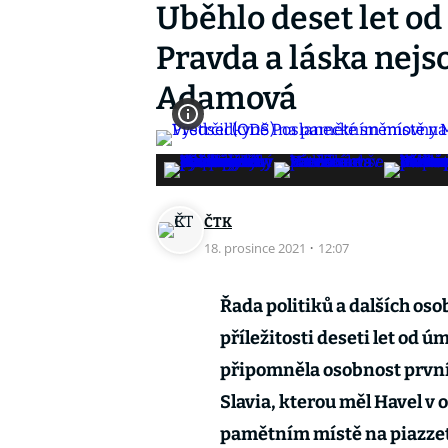
Uběhlo deset let od
Pravda a láska nejs
Adamová
ČTK
18. prosince 2021
·
12:07
Řada politiků a dalších os
příležitosti deseti let od 
připomněla osobnost první
Slavia, kterou měl Havel v 
pamětním místě na piazzet