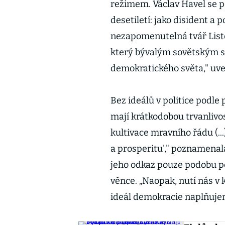
režimem. Václav Havel se po
desetiletí: jako disident a p
nezapomenutelná tvář Listo
který bývalým sovětským s
demokratického světa," uv
Bez ideálů v politice podle
mají krátkodobou trvanlivos
kultivace mravního řádu (..
a prosperitu'," poznamenala
jeho odkaz pouze podobu p
věnce. „Naopak, nutí nás v k
ideál demokracie naplňujem