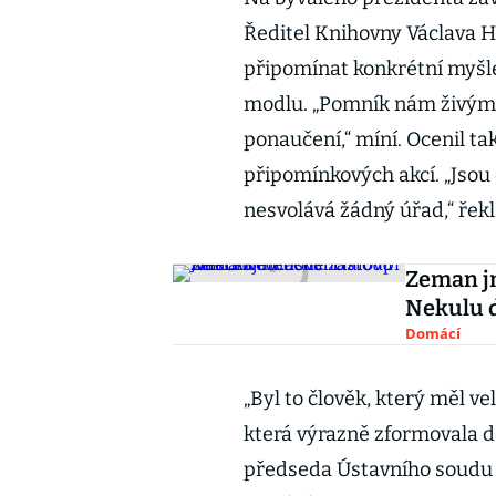
Ředitel Knihovny Václava H
připomínat konkrétní myšle
modlu. „Pomník nám živým t
ponaučení,“ míní. Ocenil tak
připomínkových akcí. „Jsou 
nesvolává žádný úřad,“ řekl
Zeman j
Nekulu d
Domácí
„Byl to člověk, který měl vel
která výrazně zformovala dě
předseda Ústavního soudu 