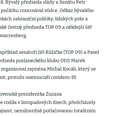
68. Bývalý předseda vlády a Senátu Petr
od počátku rozeznával vůdce. Odkaz bývalého
kách zahraniční politiky, lidských práv a
aké čestný předseda TOP 09 a někdejší šéf
hwarzenberg.
apříklad senátoři Jiří Růžička (TOP 09) a Pavel
předseda poslaneckého klubu ODS Marek
a organizoval zejména Michal Kocáb, který se
nit, protože onemocněl covidem-19.
 slovenská prezidentka Zuzana
se rodila v listopadových dnech, předcházely
ojnost, nemilosrdně potlačovanou totalitním