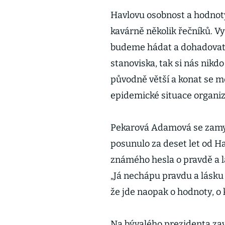
Havlovu osobnost a hodnoty
kavárně několik řečníků. Vys
budeme hádat a dohadovat 
stanoviska, tak si nás nikdo
původně větší a konat se m
epidemické situace organiz
Pekarová Adamová se zamys
posunulo za deset let od Ha
známého hesla o pravdě a l
„Já nechápu pravdu a lásku 
že jde naopak o hodnoty, o k
Na bývalého prezidenta zavz