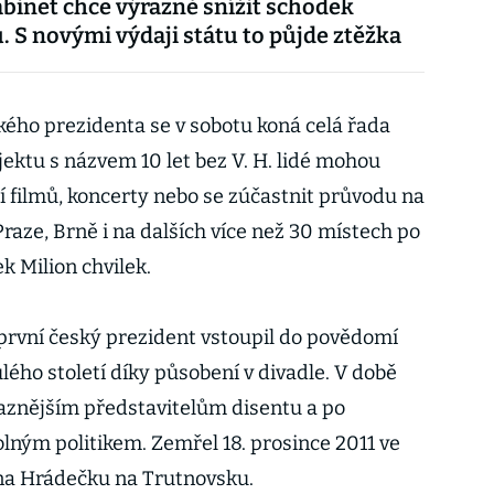
abinet chce výrazně snížit schodek
. S novými výdaji státu to půjde ztěžka
ého prezidenta se v sobotu koná celá řada
ektu s názvem 10 let bez V. H. lidé mohou
í filmů, koncerty nebo se zúčastnit průvodu na
raze, Brně i na dalších více než 30 místech po
k Milion chvilek.
první český prezident vstoupil do povědomí
ulého století díky působení v divadle. V době
raznějším představitelům disentu a po
olným politikem. Zemřel 18. prosince 2011 ve
 na Hrádečku na Trutnovsku.