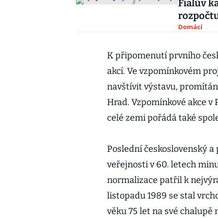
Fialův k
rozpočtu
Domácí
K připomenutí prvního česk
akcí. Ve vzpomínkovém proj
navštívit výstavu, promítán
Hrad. Vzpomínkové akce v P
celé zemi pořádá také spole
Poslední československý a 
veřejnosti v 60. letech min
normalizace patřil k nejvý
listopadu 1989 se stal vrch
věku 75 let na své chalupě