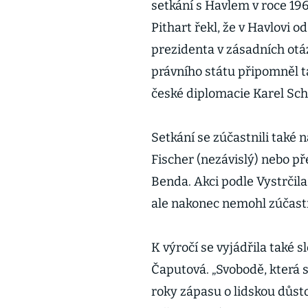
setkání s Havlem v roce 19
Pithart řekl, že v Havlovi 
prezidenta v zásadních otáz
právního státu připomněl t
české diplomacie Karel Sc
Setkání se zúčastnili také n
Fischer (nezávislý) nebo 
Benda. Akci podle Vystrčil
ale nakonec nemohl zúčast
K výročí se vyjádřila také
Čaputová. „Svobodě, která 
roky zápasu o lidskou důst