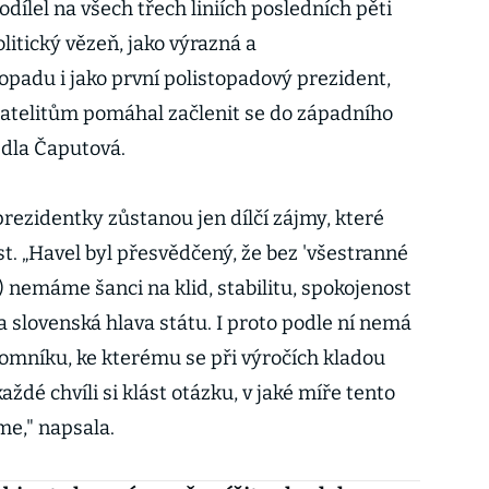
dílel na všech třech liniích posledních pěti
olitický vězeň, jako výrazná a
padu i jako první polistopadový prezident,
atelitům pomáhal začlenit se do západního
edla Čaputová.
 prezidentky zůstanou jen dílčí zájmy, které
t. „Havel byl přesvědčený, že bez 'všestranné
.) nemáme šanci na klid, stabilitu, spokojenost
 slovenská hlava státu. I proto podle ní nemá
omníku, ke kterému se při výročích kladou
aždé chvíli si klást otázku, v jaké míře tento
e," napsala.