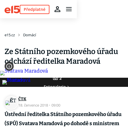
Předplatné
e15.cz
Domácí
Ze Státního pozemkového úřadu
odchází ředitelka Maradová
2
Fotogalerie
ČTK
18. července 2018
·
09:00
Ústřední ředitelka Státního pozemkového úřadu
(SPÚ) Svatava Maradová po dohodě s ministrem