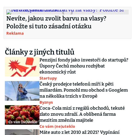
Nevíte, jakou zvolit barvu na vlasy?
Položte si tuto zásadní otázku
Reklama
Články z jiných titulů
Penzijní fondy jako investoři do startupů?
Úspory Čechů mohou rozhýbat
ekonomický růst
Startupy
Český prodejce telefonů míří k pěti
miliardám. Pomohl mu obchod s Googlem
na několika trzích v Evropě
Byznys
Coca-Cola mizí z regálů obchodů, tekuté
zlato znovu zdraží. A oblíbená farma
mezitím změnila majitele
Co vám (ne)uteklo
Máte auto z let 2010 až 2021? Vypínání