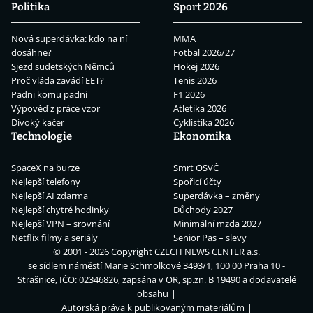
Politika
Sport 2026
Nová superdávka: kdo na ní
MMA
dosáhne?
Fotbal 2026/27
Sjezd sudetských Němců
Hokej 2026
Proč vláda zavádí EET?
Tenis 2026
Padni komu padni
F1 2026
Výpověď z práce vzor
Atletika 2026
Divoký kačer
Cyklistika 2026
Technologie
Ekonomika
SpaceX na burze
Smrt OSVČ
Nejlepší telefony
Spořicí účty
Nejlepší AI zdarma
Superdávka – změny
Nejlepší chytré hodinky
Důchody 2027
Nejlepší VPN – srovnání
Minimální mzda 2027
Netflix filmy a seriály
Senior Pas – slevy
© 2001 - 2026 Copyright
CZECH NEWS CENTER a.s.
se sídlem náměstí Marie Schmolkové 3493/1, 100 00 Praha 10 -
Strašnice, IČO: 02346826, zapsána v OR, sp.zn. B 19490 a dodavatelé
obsahu
Autorská práva k publikovaným materiálům