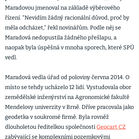
Maradovou jmenoval na základě výběrového
řízení. "Nevidím žádný racionální důvod, proč by
měla odcházet," řekl novinářům. Podle něj se
Maradová nedopustila žádného přešlapu, a
naopak byla úspěšná v mnoha sporech, které SPÚ
vedl.
Maradová vedla úřad od poloviny června 2014. O
místo se tehdy ucházelo 12 lidí. Vystudovala obor
zemědělské inženýrství na Agronomické fakultě
Mendelovy univerzity v Brně. Dříve pracovala jako
geodetka v soukromé firmě. Byla rovněž
dlouholetou ředitelkou společnosti
Geocart CZ
zabývající se komplexními pozemkovými