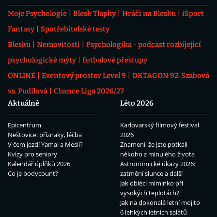
Moje Psychologie
Blesk Tlapky
Hráči na Blesku
iSport
Fantasy
Spotřebitelské testy
Blesku
Nemovitosti
Psychologika - podcast rozbíjející
psychologické mýty
Fotbalové přestupy
ONLINE
Eventový prostor Level 9
OKTAGON 92: Szabová
vs. Pudilová
Chance Liga 2026/27
Aktuálně
Léto 2026
Epicentrum
Karlovarský filmový festival
Neštovice: příznaky, léčba
2026
V čem jezdí Yamal a Mesii?
Znamení, že jste potkali
Kvízy pro seniory
někoho z minulého života
Kalendář úplňků 2026
Astronomické úkazy 2026:
Co je bodycount?
zatmění slunce a další
Jak obléci miminko při
vysokých teplotách?
Jak na dokonalé letní mojito
6 lehkých letních salátů