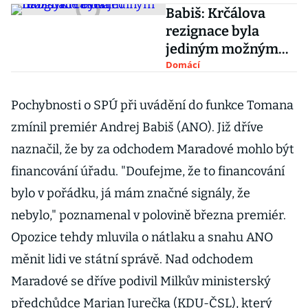
Babiš: Krčálova
rezignace byla
jediným možným
řešením
Domácí
Pochybnosti o SPÚ při uvádění do funkce Tomana
zmínil premiér Andrej Babiš (ANO). Již dříve
naznačil, že by za odchodem Maradové mohlo být
financování úřadu. "Doufejme, že to financování
bylo v pořádku, já mám značné signály, že
nebylo," poznamenal v polovině března premiér.
Opozice tehdy mluvila o nátlaku a snahu ANO
měnit lidi ve státní správě. Nad odchodem
Maradové se dříve podivil Milkův ministerský
předchůdce Marian Jurečka (KDU-ČSL), který