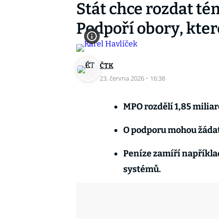
Stát chce rozdat t
Podpoří obory, kte
ČTK
23. června 2026
·
16:38
MPO rozdělí 1,85 miliar
O podporu mohou žádat m
Peníze zamíří například
systémů.