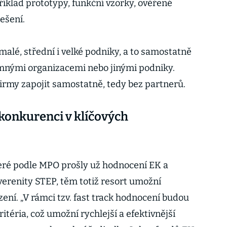
říklad prototypy, funkční vzorky, ověřené
řešení.
alé, střední i velké podniky, a to samostatně
umnými organizacemi nebo jinými podniky.
irmy zapojit samostatně, tedy bez partnerů.
konkurenci v klíčových
eré podle MPO prošly už hodnocení EK a
verenity STEP, těm totiž resort umožní
ní. „V rámci tzv. fast track hodnocení budou
téria, což umožní rychlejší a efektivnější