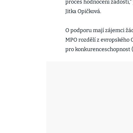
proces hodnocení žádostí,“
Jitka Opičková.
O podporu mají zájemci žá
MPO rozdělí z evropského 
pro konkurenceschopnost (O