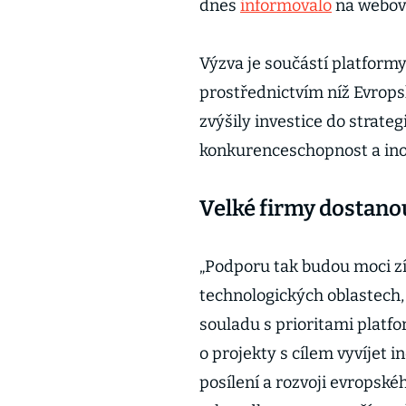
dnes
informovalo
na webov
Výzva je součástí platformy
prostřednictvím níž Evropsk
zvýšily investice do strateg
konkurenceschopnost a ino
Velké firmy dostanou
„Podporu tak budou moci zí
technologických oblastech, 
souladu s prioritami platfo
o projekty s cílem vyvíjet i
posílení a rozvoji evropsk