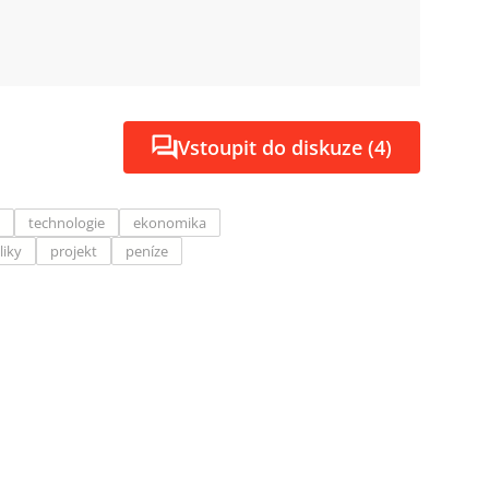
Vstoupit do diskuze (4)
technologie
ekonomika
liky
projekt
peníze