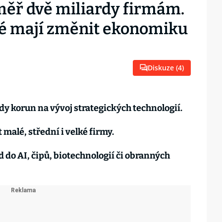
éměř dvě miliardy firmám.
ré mají změnit ekonomiku
Diskuze (
4
)
dy korun na vývoj strategických technologií.
alé, střední i velké firmy.
 do AI, čipů, biotechnologií či obranných