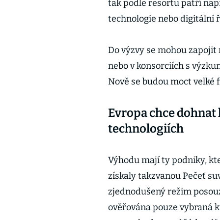
tak podle resortu patří nap
technologie nebo digitální 
Do výzvy se mohou zapojit m
nebo v konsorciích s výzk
Nově se budou moct velké f
Evropa chce dohnat 
technologiích
Výhodu mají ty podniky, kt
získaly takzvanou Pečeť su
zjednodušený režim posouze
ověřována pouze vybraná kri