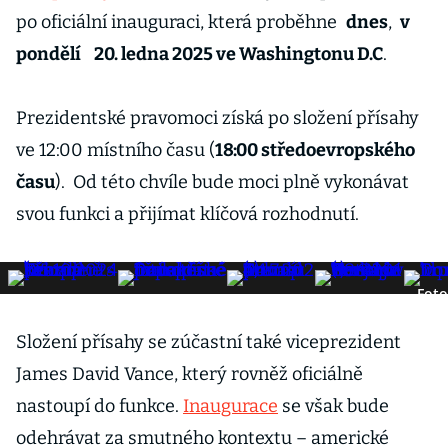
po oficiální inauguraci, která proběhne
dnes
,
v
pondělí
20. ledna 2025 ve Washingtonu D.C
.
Prezidentské pravomoci získá po složení přísahy
ve 12:00 místního času (
18:00 středoevropského
času
). Od této chvíle bude moci plně vykonávat
svou funkci a přijímat klíčová rozhodnutí.
Foto
Složení přísahy se zúčastní také viceprezident
James David Vance, který rovněž oficiálně
nastoupí do funkce.
Inaugurace
se však bude
odehrávat za smutného kontextu – americké