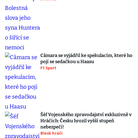
Câmara se vyjádřil ke spekulacím, které ho
pojí se sedačkou u Haasu
F1 Sport
Šéf Vojenského zpravodajství exkluzivně v
Hráčích: Česku hrozil vyšší stupeň
nebezpečí!
Blesk hráči