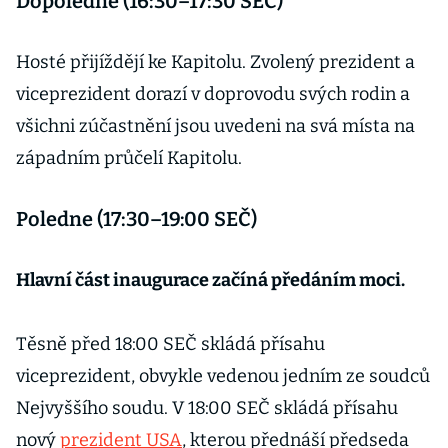
Dopoledne (16:30–17:30 SEČ)
Hosté přijíždějí ke Kapitolu. Zvolený prezident a
viceprezident dorazí v doprovodu svých rodin a
všichni zúčastnění jsou uvedeni na svá místa na
západním průčelí Kapitolu.
Poledne (17:30–19:00 SEČ)
Hlavní část inaugurace začíná předáním moci.
Těsně před 18:00 SEČ skládá přísahu
viceprezident, obvykle vedenou jedním ze soudců
Nejvyššího soudu. V 18:00 SEČ skládá přísahu
nový
prezident USA
, kterou přednáší předseda