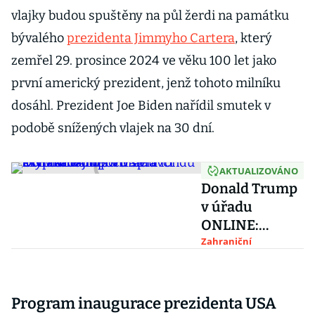
vlajky budou spuštěny na půl žerdi na památku
bývalého
prezidenta Jimmyho Cartera
, který
zemřel 29. prosince 2024 ve věku 100 let jako
první americký prezident, jenž tohoto milníku
dosáhl. Prezident Joe Biden nařídil smutek v
podobě snížených vlajek na 30 dní.
AKTUALIZOVÁNO
Donald Trump
v úřadu
ONLINE:
Američtí
Zahraniční
správci aktiv
žádají o
schválení
Program inaugurace prezidenta USA