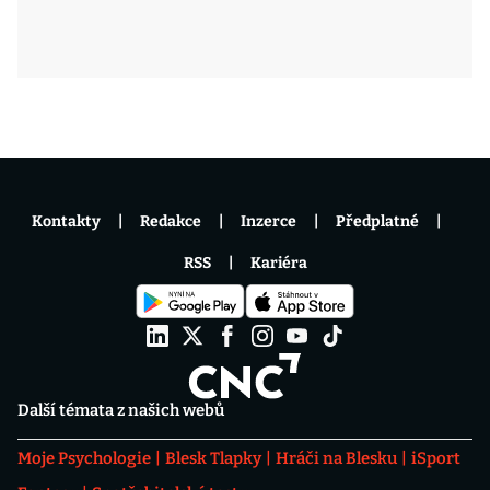
Kontakty
Redakce
Inzerce
Předplatné
RSS
Kariéra
Další témata z našich webů
Moje Psychologie
Blesk Tlapky
Hráči na Blesku
iSport