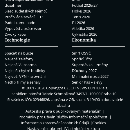
dosáhne?
Fotbal 2026/27
Sjezd sudetských Němců
Hokej 2026
Proč vláda zavádí EET?
Tenis 2026
Padni komu padni
F1 2026
Výpověď z práce vzor
Atletika 2026
Divoký kačer
Cyklistika 2026
Technologie
Ekonomika
SpaceX na burze
Smrt OSVČ
Nejlepší telefony
Spořicí účty
Nejlepší AI zdarma
Superdávka – změny
Nejlepší chytré hodinky
Důchody 2027
Nejlepší VPN – srovnání
Minimální mzda 2027
Netflix filmy a seriály
Senior Pas – slevy
© 2001 - 2026 Copyright
CZECH NEWS CENTER a.s.
se sídlem náměstí Marie Schmolkové 3493/1, 100 00 Praha 10 -
Strašnice, IČO: 02346826, zapsána v OR, sp.zn. B 19490 a dodavatelé
obsahu
Autorská práva k publikovaným materiálům
Podmínky pro užívání služby informační společnosti
Informace o zpracování osobních údajů
Cookies
Nastavení soukromí
Vlastnická struktura