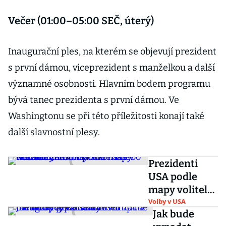
Večer (01:00–05:00 SEČ, úterý)
Inaugurační ples, na kterém se objevují prezident
s první dámou, viceprezident s manželkou a další
významné osobnosti. Hlavním bodem programu
bývá tanec prezidenta s první dámou. Ve
Washingtonu se při této příležitosti konají také
další slavnostní plesy.
Prezidenti
USA podle
mapy volitelů:
Jak volila
Volby v USA
Jak bude
Amerika v