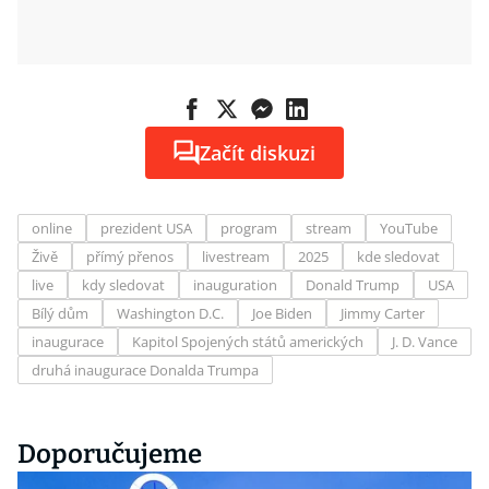
Začít diskuzi
online
prezident USA
program
stream
YouTube
Živě
přímý přenos
livestream
2025
kde sledovat
live
kdy sledovat
inauguration
Donald Trump
USA
Bílý dům
Washington D.C.
Joe Biden
Jimmy Carter
inaugurace
Kapitol Spojených států amerických
J. D. Vance
druhá inaugurace Donalda Trumpa
Doporučujeme