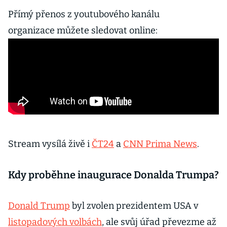
Přímý přenos z youtubového kanálu
organizace můžete sledovat online:
Stream vysílá živě i
ČT24
a
CNN Prima News
.
Kdy proběhne inaugurace Donalda Trumpa?
Donald Trump
byl zvolen prezidentem USA v
listopadových volbách
, ale svůj úřad převezme až