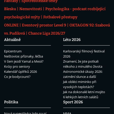
Fantasy
Spotřebitelské testy
Blesku
Nemovitosti
Psychologika - podcast rozbíjející
psychologické mýty
Fotbalové přestupy
ONLINE
Eventový prostor Level 9
OKTAGON 92: Szabová
vs. Pudilová
Chance Liga 2026/27
Aktuálně
Léto 2026
Epicentrum
Karlovarský filmový festival
Neštovice: příznaky, léčba
2026
V čem jezdí Yamal a Mesii?
Znamení, že jste potkali
Kvízy pro seniory
někoho z minulého života
Kalendář úplňků 2026
Astronomické úkazy 2026:
Co je bodycount?
zatmění slunce a další
Jak obléci miminko při
vysokých teplotách?
Jak na dokonalé letní mojito
6 lehkých letních salátů
Politika
Sport 2026
Nová superdávka: kdo na ní
MMA