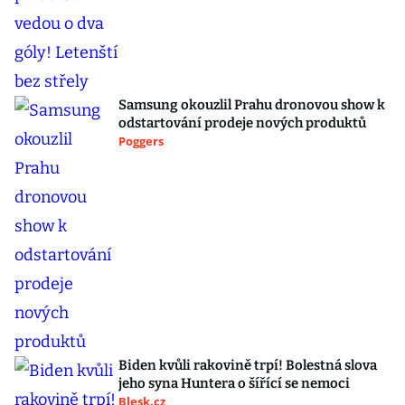
Samsung okouzlil Prahu dronovou show k
odstartování prodeje nových produktů
Poggers
Biden kvůli rakovině trpí! Bolestná slova
jeho syna Huntera o šířící se nemoci
Blesk.cz