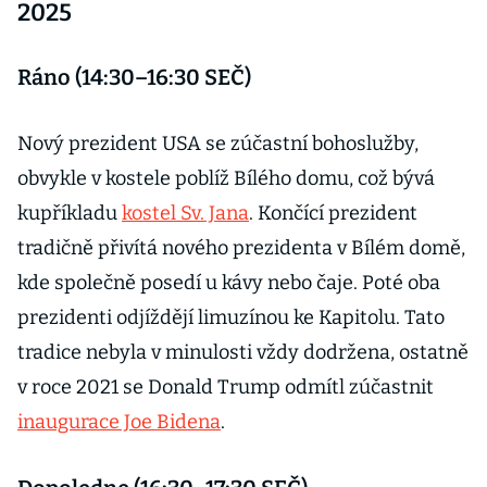
fondů ETF na
2025
Trumpovu
kryptoměnu
Ráno (14:30–16:30 SEČ)
Nový prezident USA se zúčastní bohoslužby,
obvykle v kostele poblíž Bílého domu, což bývá
kupříkladu
kostel Sv. Jana
. Končící prezident
tradičně přivítá nového prezidenta v Bílém domě,
kde společně posedí u kávy nebo čaje. Poté oba
prezidenti odjíždějí limuzínou ke Kapitolu. Tato
tradice nebyla v minulosti vždy dodržena, ostatně
v roce 2021 se Donald Trump odmítl zúčastnit
inaugurace Joe Bidena
.