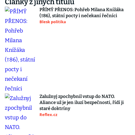
Články z jiných titulů
PŘÍMÝ PŘENOS: Pohřeb Milana Knížáka
(†86), státní pocty i nečekaní řečníci
Blesk politika
Zalužnyj zpochybnil vstup do NATO.
Aliance už je jen iluzí bezpečnosti, řídí ji
staré doktríny
Reflex.cz