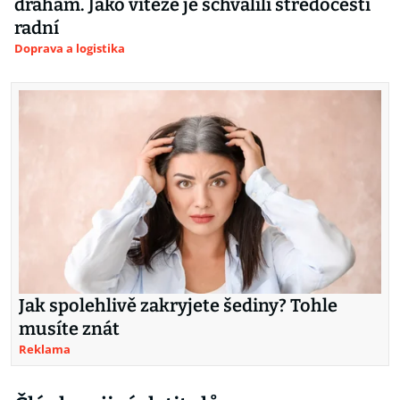
drahám. Jako vítěze je schválili středočeští
radní
Doprava a logistika
Jak spolehlivě zakryjete šediny? Tohle
musíte znát
Reklama