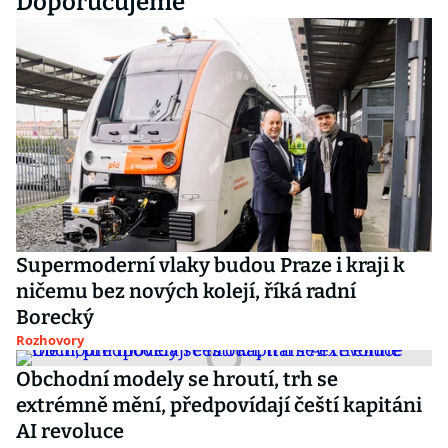
Doporučujeme
Supermoderní vlaky budou Praze i kraji k
ničemu bez nových kolejí, říká radní
Borecký
Rozhovory
Obchodní modely se hroutí, trh se
extrémně mění, předpovídají čeští kapitáni
AI revoluce