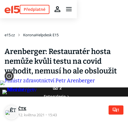
Předplatné
e15.cz
KoronaHelpdesk E15
Arenberger: Restauratér hosta
nemůže kvůli testu na covid
vyhodit, nemusí ho ale obsloužit
2
Fotogalerie
ČTK
1
12. května 2021
·
15:43