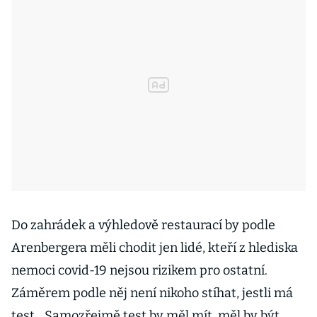
Do zahrádek a výhledově restaurací by podle
Arenbergera měli chodit jen lidé, kteří z hlediska
nemoci covid-19 nejsou rizikem pro ostatní.
Záměrem podle něj není nikoho stíhat, jestli má
test. „Samozřejmě test by měl mít, měl by být