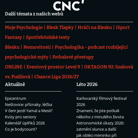
Další témata z našich webů
Moje Psychologie
Blesk Tlapky
Hráči na Blesku
iSport
Fantasy
Spotřebitelské testy
Blesku
Nemovitosti
Psychologika - podcast rozbíjející
psychologické mýty
Fotbalové přestupy
ONLINE
Eventový prostor Level 9
OKTAGON 92: Szabová
vs. Pudilová
Chance Liga 2026/27
Aktuálně
Léto 2026
Epicentrum
Karlovarský filmový festival
Neštovice: příznaky, léčba
2026
V čem jezdí Yamal a Mesii?
Znamení, že jste potkali
Kvízy pro seniory
někoho z minulého života
Kalendář úplňků 2026
Astronomické úkazy 2026:
Co je bodycount?
zatmění slunce a další
Jak obléci miminko při