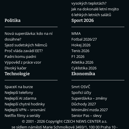
vysokých teplotách?
Jak na dokonalé letní mojito
6 lehkých letních salátů
Politika
Sport 2026
Nová superdávka: kdo na ní
MMA
dosáhne?
Fotbal 2026/27
Sjezd sudetských Němců
Hokej 2026
Proč vláda zavádí EET?
Tenis 2026
Padni komu padni
F1 2026
Výpověď z práce vzor
Atletika 2026
Divoký kačer
Cyklistika 2026
Technologie
Ekonomika
SpaceX na burze
Smrt OSVČ
Nejlepší telefony
Spořicí účty
Nejlepší AI zdarma
Superdávka – změny
Nejlepší chytré hodinky
Důchody 2027
Nejlepší VPN – srovnání
Minimální mzda 2027
Netflix filmy a seriály
Senior Pas – slevy
© 2001 - 2026 Copyright
CZECH NEWS CENTER a.s.
se sídlem náměstí Marie Schmolkové 3493/1, 100 00 Praha 10 -