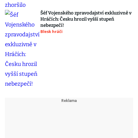
Šéf Vojenského zpravodajství exkluzivně v
Hráčích: Česku hrozil vyšší stupeň
nebezpečí!
Blesk hráči