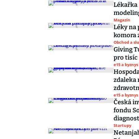
Lékařka 
modeling
Magazín
Léky na 
komora z
Obchod a sl
Giving T
pro tisíc
e15 a byznys
Hospodař
zdaleka 
zdravotn
e15 a byznys
Česká in
fondu So
diagnost
Startupy
Netanjah