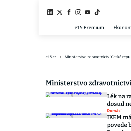
e15 Premium
Ekonom
e15.cz
Ministerstvo zdravotnictví České repu
Ministerstvo zdravotnictv
Lék na r
dosud n
Domácí
IKEM má
povede b