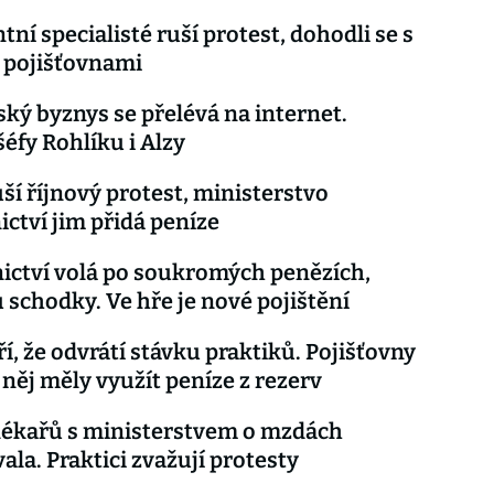
ní specialisté ruší protest, dohodli se s
 pojišťovnami
ký byznys se přelévá na internet.
šéfy Rohlíku i Alzy
uší říjnový protest, ministerstvo
ictví jim přidá peníze
ictví volá po soukromých penězích,
 schodky. Ve hře je nové pojištění
ří, že odvrátí stávku praktiků. Pojišťovny
 něj měly využít peníze z rezerv
lékařů s ministerstvem o mzdách
ala. Praktici zvažují protesty