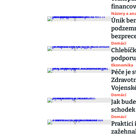
financo
Názory a ana
Únik be
podzemní
bezprece
Domácí
Chlebíčk
podporuje
Ekonomika
Péče je s
Zdravotn
Vojenské
Domácí
Jak bude
schodek
Domácí
Praktici 
zažehnal