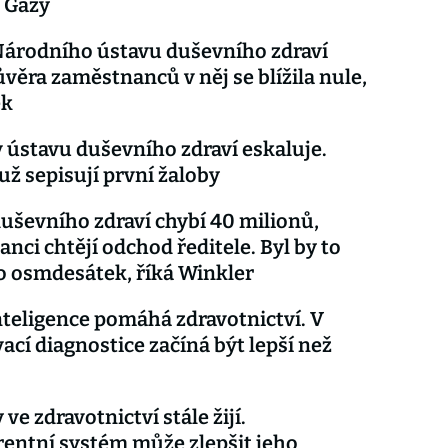
 Gazy
Národního ústavu duševního zdraví
ůvěra zaměstnanců v něj se blížila nule,
ek
v ústavu duševního zdraví eskaluje.
 už sepisují první žaloby
uševního zdraví chybí 40 milionů,
nci chtějí odchod ředitele. Byl by to
o osmdesátek, říká Winkler
teligence pomáhá zdravotnictví. V
ací diagnostice začíná být lepší než
ve zdravotnictví stále žijí.
entní systém může zlepšit jeho