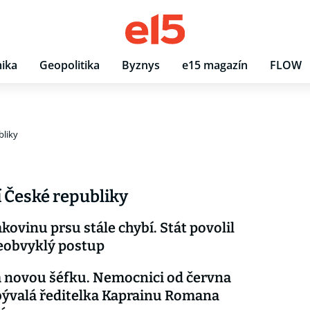
ika
Geopolitika
Byznys
e15 magazín
FLOW
bliky
í České republiky
akovinu prsu stále chybí. Stát povolil
eobvyklý postup
 novou šéfku. Nemocnici od června
ývalá ředitelka Kaprainu Romana