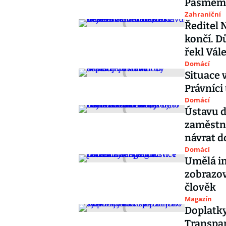
Pásmem
Zahraniční
Ředitel 
končí. D
řekl Vál
Domácí
Situace 
Právníci
Domácí
Ústavu d
zaměstna
návrat d
Domácí
Umělá in
zobrazov
člověk
Magazín
Doplatky 
Transpar