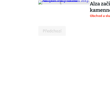
Alza zač
kamenno
Obchod a sl
Předchozí