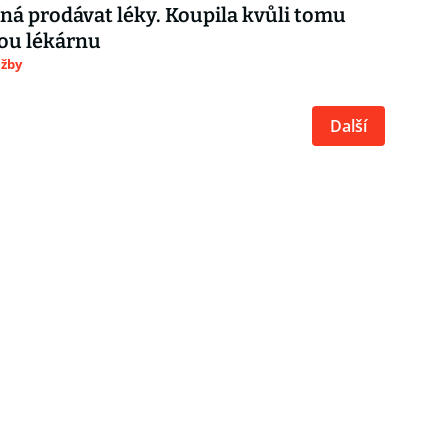
íná prodávat léky. Koupila kvůli tomu
u lékárnu
užby
Další