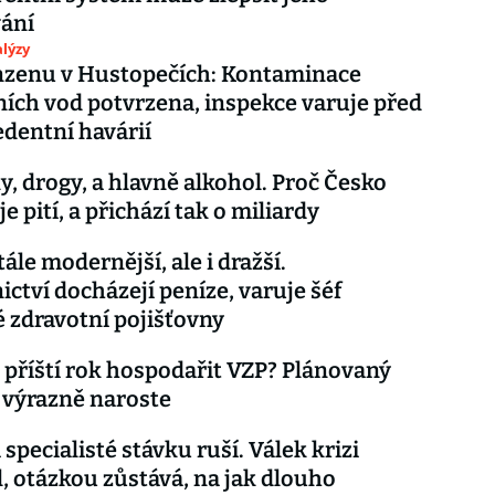
vání
lýzy
nzenu v Hustopečích: Kontaminace
ch vod potvrzena, inspekce varuje před
dentní havárií
y, drogy, a hlavně alkohol. Proč Česko
 pití, a přichází tak o miliardy
tále modernější, ale i dražší.
ictví docházejí peníze, varuje šéf
 zdravotní pojišťovny
 příští rok hospodařit VZP? Plánovaný
 výrazně naroste
i specialisté stávku ruší. Válek krizi
, otázkou zůstává, na jak dlouho