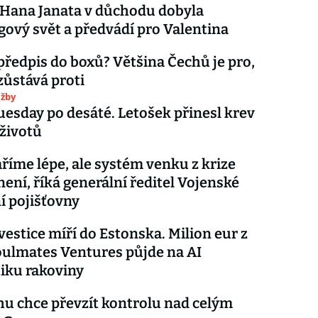
Hana Janata v důchodu dobyla
ový svět a předvádí pro Valentina
předpis do boxů? Většina Čechů je pro,
ůstává proti
užby
uesday po desáté. Letošek přinesl krev
 životů
íme lépe, ale systém venku z krize
není, říká generální ředitel Vojenské
í pojišťovny
vestice míří do Estonska. Milion eur z
ulmates Ventures půjde na AI
iku rakoviny
u chce převzít kontrolu nad celým