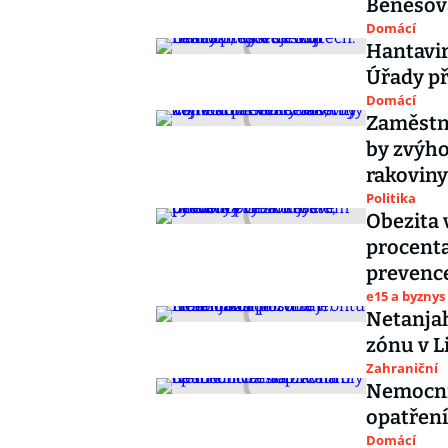
Benešov
Domácí
Hantavir
Úřady př
Domácí
Zaměstna
by zvýho
rakoviny
Politika
Obezita 
procenta
prevenc
e15 a byznys
Netanjah
zónu v L
Zahraniční
Nemocni
opatření
Domácí