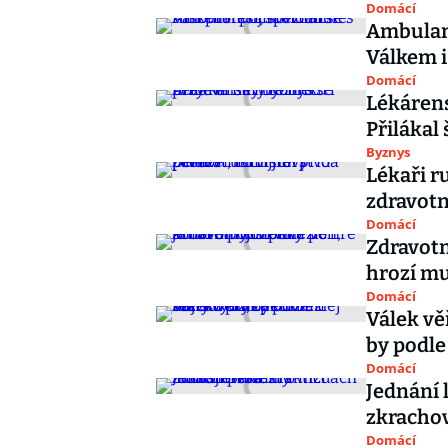
Domácí
Ambulant
Válkem i
Domácí
Lékárens
Přilákal 
Byznys
Lékaři r
zdravotn
Domácí
Zdravotn
hrozí mu
Domácí
Válek vě
by podle
Domácí
Jednání 
zkrachov
Domácí