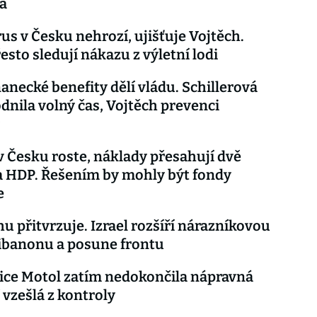
á
us v Česku nehrozí, ujišťuje Vojtěch.
esto sledují nákazu z výletní lodi
necké benefity dělí vládu. Schillerová
dnila volný čas, Vojtěch prevenci
v Česku roste, náklady přesahují dvě
 HDP. Řešením by mohly být fondy
e
u přitvrzuje. Izrael rozšíří nárazníkovou
ibanonu a posune frontu
ce Motol zatím nedokončila nápravná
 vzešlá z kontroly