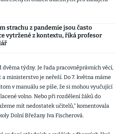
m strachu z pandemie jsou často
e vytržené z kontextu, říká profesor
lář
d dvěma týdny. Je řada pracovněprávních věcí,
a ministerstvo je neřeší. Do 7. května máme
itom v manuálu se píše, že si mohou vyučující
placené volno. Nebo při rozdělení žáků do
ůžeme mít nedostatek učitelů,“ komentovala
školy Dolní Břežany Iva Fischerová.