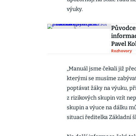
výuky.
Původce
informac
Pavel Ko
Rozhovory
„Manuál jsme čekali již pře
kterými se musíme zabývat 
poptávat žáky na výuku, př
z rizikových skupin vzít ne
skupin a výuce na dálku m
situaci ředitelka Základní 