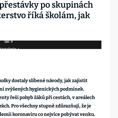
 přestávky po skupinách
terstvo říká školám, jak
3
togalerie
kolky dostaly slíbené návody, jak zajistit
ení zvýšených hygienických podmínek.
ty řeší pohyb žáků při cestách, v areálech
rách. Pro všechny stupně zdůrazňují, že je
idemii koronaviru co nejvíce pobývat venku.