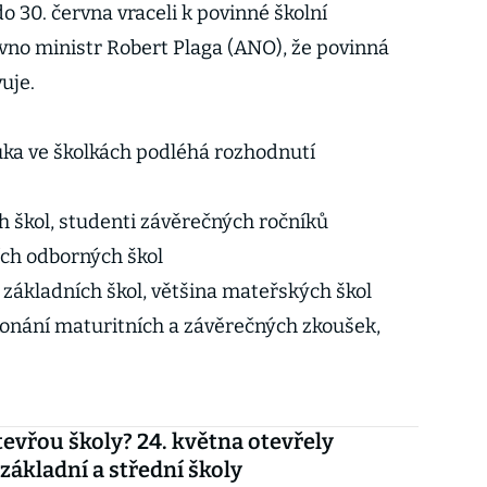
o 30. června vraceli k povinné školní
no ministr Robert Plaga (ANO), že povinná
uje.
ka ve školkách podléhá rozhodnutí
ích škol, studenti závěrečných ročníků
ích odborných škol
 základních škol, většina mateřských škol
konání maturitních a závěrečných zkoušek,
tevřou školy? 24. května otevřely
základní a střední školy