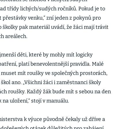
ad třídy lichých/sudých ročníků. Pokud je to
t přestávky venku,“ zní jeden z pokynů pro
o školky pak materiál uvádí, že žáci mají trávit
ch areálech.
jmenší děti, které by mohly mít logicky
tření, platí benevolentnější pravidla. Malé
 muset mít roušky ve společných prostorách,
 škol ano. „Všichni žáci i zaměstnanci školy
ách roušky. Každý žák bude mít s sebou na den
na uložení,“ stojí v manuálu.
nisterstva k výuce původně čekaly už dříve a
edořešených otázek důležitých pro zahájení