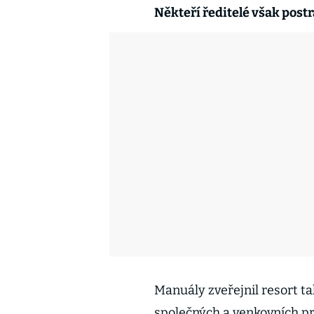
Někteří ředitelé však postr
Manuály zveřejnil resort t
společných a venkovních p