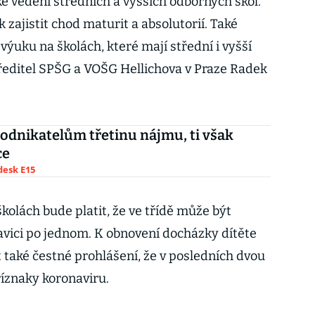
é vedení středních a vyšších odborných škol.
k zajistit chod maturit a absolutorií. Také
ýuku na školách, které mají střední i vyšší
 ředitel SPŠG a VOŠG Hellichova v Praze Radek
podnikatelům třetinu nájmu, ti však
ce
esk E15
kolách bude platit, že ve třídě může být
avici po jednom. K obnovení docházky dítěte
 také čestné prohlášení, že v posledních dvou
íznaky koronaviru.