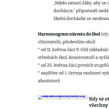
„Nikdo nenutí žáky, aby se d
docházce,“ připomněl nedáv
školní docházka se neobnov
Harmonogram návratu do škol
(výu
zřizovatelů, především obcí):
° od 11. května žáci 9. tříd základn
středních škol, konzervatoří a vyšš
° od 25. května žáci prvních stupňů
° nejdříve od 1. června možnost vy
absolutorií
Kdy se o
všechny 