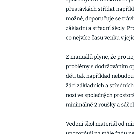
přestávkách střídat napříkl
možné, doporučuje se trávi
základní a střední školy. Pr
co nejvíce času venku v jeji
Z manuálů plyne, že pro ne
problémy s dodržováním opa
děti tak například nebudou
žáci základních a středních
nosí ve společných prostor
minimálně 2 roušky a sáček 
Vedení škol materiál od mi
upozorňují na stále řadu n