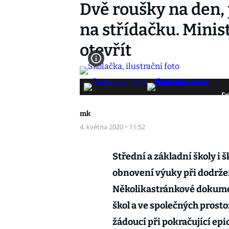
Dvě roušky na den,
na střídačku. Minis
otevřít
Fo
mk
4. května 2020
·
11:52
Střední a základní školy i š
obnovení výuky při dodrž
Několikastránkové dokumen
škol a ve společných prosto
žádoucí při pokračující ep