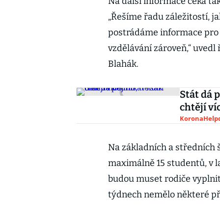
Na další informace čeká tak
„Řešíme řadu záležitostí, ja
postrádáme informace pro v
vzdělávání zároveň,“ uvedl
Blahák.
Stát dá 
chtějí ví
KoronaHelpd
Na základních a středních š
maximálně 15 studentů, v l
budou muset rodiče vyplnit
týdnech nemělo některé př