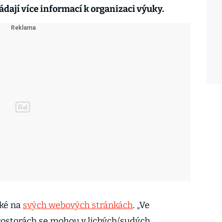
ádají více informací k organizaci výuky.
aké na
svých webových stránkách
. „Ve
rostorách se mohou v lichých/sudých