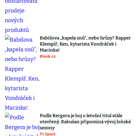
Babišova „kapela snů“, nebo hrůzy? Rapper
Klempíř, Ken, kytarista Vondráček i
Macinka!
Blesk.cz
Podle Bergera je boj o letošní titul stále
otevřený. Rakušan připomíná vývoj loňské
sezony
F1 Sport