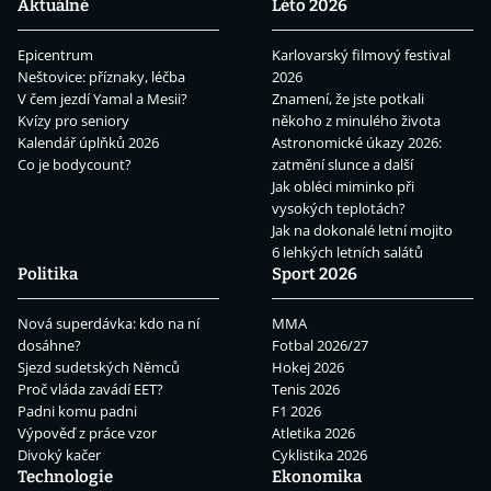
Aktuálně
Léto 2026
Epicentrum
Karlovarský filmový festival
Neštovice: příznaky, léčba
2026
V čem jezdí Yamal a Mesii?
Znamení, že jste potkali
Kvízy pro seniory
někoho z minulého života
Kalendář úplňků 2026
Astronomické úkazy 2026:
Co je bodycount?
zatmění slunce a další
Jak obléci miminko při
vysokých teplotách?
Jak na dokonalé letní mojito
6 lehkých letních salátů
Politika
Sport 2026
Nová superdávka: kdo na ní
MMA
dosáhne?
Fotbal 2026/27
Sjezd sudetských Němců
Hokej 2026
Proč vláda zavádí EET?
Tenis 2026
Padni komu padni
F1 2026
Výpověď z práce vzor
Atletika 2026
Divoký kačer
Cyklistika 2026
Technologie
Ekonomika