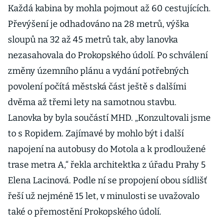
Každá kabina by mohla pojmout až 60 cestujících.
Převýšení je odhadováno na 28 metrů, výška
sloupů na 32 až 45 metrů tak, aby lanovka
nezasahovala do Prokopského údolí. Po schválení
změny územního plánu a vydání potřebných
povolení počítá městská část ještě s dalšími
dvěma až třemi lety na samotnou stavbu.
Lanovka by byla součástí MHD. „Konzultovali jsme
to s Ropidem. Zajímavé by mohlo být i další
napojení na autobusy do Motola a k prodloužené
trase metra A,“ řekla architektka z úřadu Prahy 5
Elena Lacinová. Podle ní se propojení obou sídlišť
řeší už nejméně 15 let, v minulosti se uvažovalo
také o přemostění Prokopského údolí.