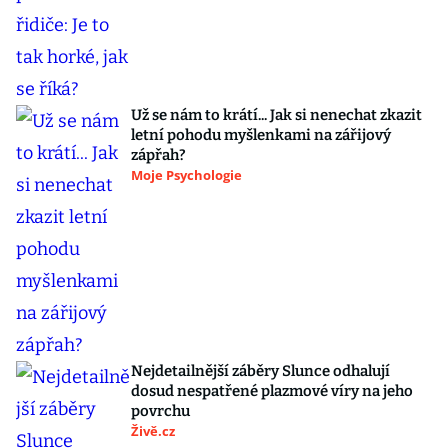
Už se nám to krátí... Jak si nenechat zkazit
letní pohodu myšlenkami na zářijový
zápřah?
Moje Psychologie
Nejdetailnější záběry Slunce odhalují
dosud nespatřené plazmové víry na jeho
povrchu
Živě.cz