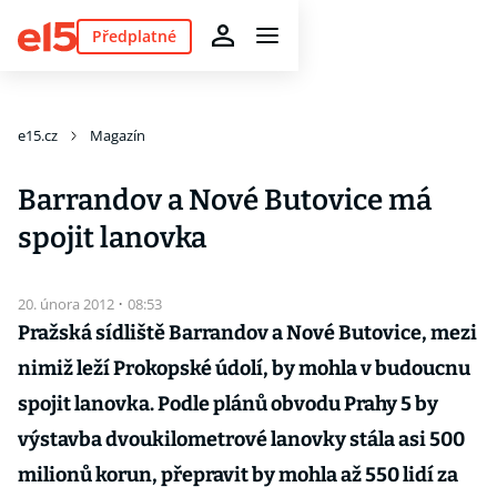
Předplatné
e15.cz
Magazín
Barrandov a Nové Butovice má
spojit lanovka
20. února 2012
·
08:53
Pražská sídliště Barrandov a Nové Butovice, mezi
nimiž leží Prokopské údolí, by mohla v budoucnu
spojit lanovka. Podle plánů obvodu Prahy 5 by
výstavba dvoukilometrové lanovky stála asi 500
milionů korun, přepravit by mohla až 550 lidí za