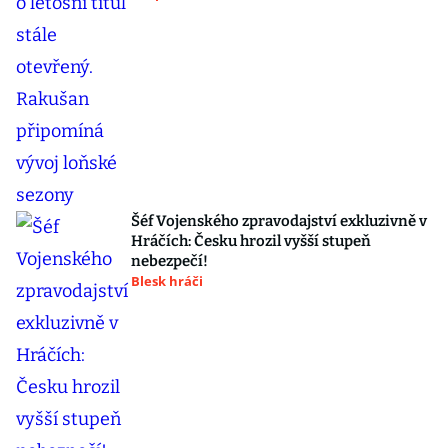
Šéf Vojenského zpravodajství exkluzivně v
Hráčích: Česku hrozil vyšší stupeň
nebezpečí!
Blesk hráči