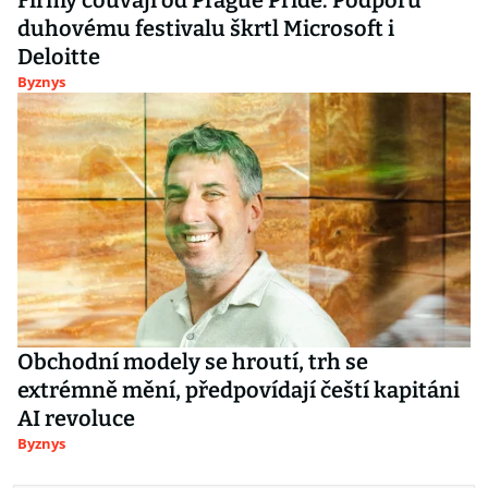
Firmy couvají od Prague Pride. Podporu
duhovému festivalu škrtl Microsoft i
Deloitte
Byznys
Obchodní modely se hroutí, trh se
extrémně mění, předpovídají čeští kapitáni
AI revoluce
Byznys