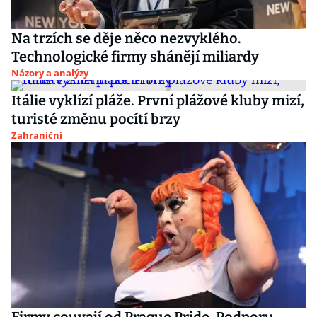
Na trzích se děje něco nezvyklého.
Technologické firmy shánějí miliardy
Názory a analýzy
Itálie vyklízí pláže. První plážové kluby mizí,
turisté změnu pocítí brzy
Zahraniční