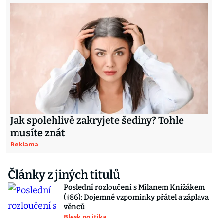
Jak spolehlivě zakryjete šediny? Tohle
musíte znát
Reklama
Články z jiných titulů
Poslední rozloučení s Milanem Knížákem
(†86): Dojemné vzpomínky přátel a záplava
věnců
Blesk politika