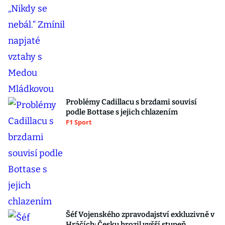
Problémy Cadillacu s brzdami souvisí
podle Bottase s jejich chlazením
F1 Sport
Šéf Vojenského zpravodajství exkluzivně v
Hráčích: Česku hrozil vyšší stupeň