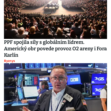
PPF spojila síly s globálním lídrem.
Americký obr povede provoz O2 areny i Fora
Karlín
Byznys