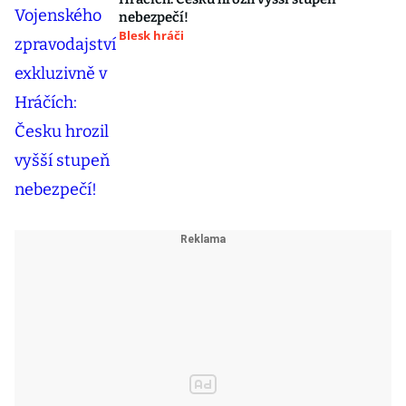
nebezpečí!
Blesk hráči