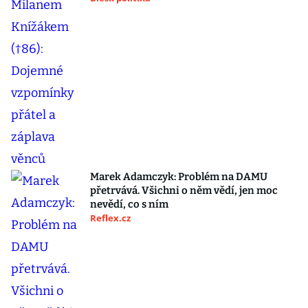
Marek Adamczyk: Problém na DAMU
přetrvává. Všichni o něm vědí, jen moc
nevědí, co s ním
Reflex.cz