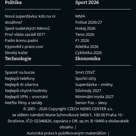
Politika
Sport 2026
Nová superdávka: kdo na ní
MMA
dosáhne?
Fotbal 2026/27
Sjezd sudetských Němců
Hokej 2026
Proč vláda zavádí EET?
Tenis 2026
Padni komu padni
F1 2026
Výpověď z práce vzor
Atletika 2026
Divoký kačer
Cyklistika 2026
Technologie
Ekonomika
SpaceX na burze
Smrt OSVČ
Nejlepší telefony
Spořicí účty
Nejlepší AI zdarma
Superdávka – změny
Nejlepší chytré hodinky
Důchody 2027
Nejlepší VPN – srovnání
Minimální mzda 2027
Netflix filmy a seriály
Senior Pas – slevy
© 2001 - 2026 Copyright
CZECH NEWS CENTER a.s.
se sídlem náměstí Marie Schmolkové 3493/1, 100 00 Praha 10 -
Strašnice, IČO: 02346826, zapsána v OR, sp.zn. B 19490 a dodavatelé
obsahu
Autorská práva k publikovaným materiálům