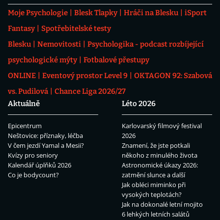
Moje Psychologie
Blesk Tlapky
Hráči na Blesku
iSport
Fantasy
Spotřebitelské testy
Blesku
Nemovitosti
Psychologika - podcast rozbíjející
psychologické mýty
Fotbalové přestupy
ONLINE
Eventový prostor Level 9
OKTAGON 92: Szabová
vs. Pudilová
Chance Liga 2026/27
Aktuálně
Léto 2026
Epicentrum
Karlovarský filmový festival
Neštovice: příznaky, léčba
2026
V čem jezdí Yamal a Mesii?
Znamení, že jste potkali
Kvízy pro seniory
někoho z minulého života
Kalendář úplňků 2026
Astronomické úkazy 2026:
Co je bodycount?
zatmění slunce a další
Jak obléci miminko při
vysokých teplotách?
Jak na dokonalé letní mojito
6 lehkých letních salátů