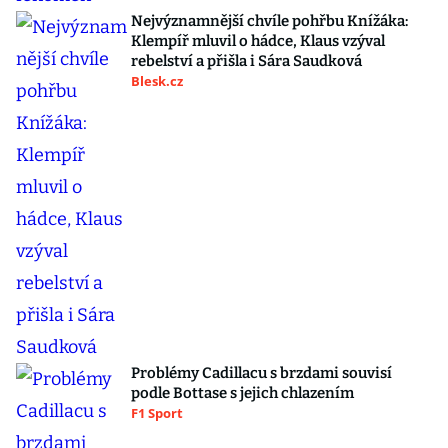
Nejvýznamnější chvíle pohřbu Knížáka:
Klempíř mluvil o hádce, Klaus vzýval
rebelství a přišla i Sára Saudková
Blesk.cz
Problémy Cadillacu s brzdami souvisí
podle Bottase s jejich chlazením
F1 Sport