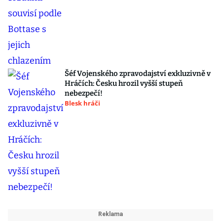
Šéf Vojenského zpravodajství exkluzivně v
Hráčích: Česku hrozil vyšší stupeň
nebezpečí!
Blesk hráči