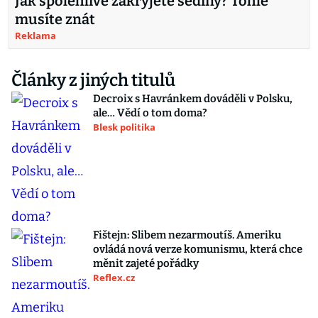
Jak spolehlivě zakryjete šediny? Tohle
musíte znát
Reklama
Články z jiných titulů
Decroix s Havránkem dováděli v Polsku,
ale… Vědí o tom doma?
Blesk politika
Fištejn: Slibem nezarmoutíš. Ameriku
ovládá nová verze komunismu, která chce
měnit zajeté pořádky
Reflex.cz