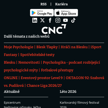
RSS
Kariéra
Další témata z našich webů
Moje Psychologie
Blesk Tlapky
Hráči na Blesku
iSport
Fantasy
Spotřebitelské testy
Blesku
Nemovitosti
Psychologika - podcast rozbíjející
psychologické mýty
Fotbalové přestupy
ONLINE
Eventový prostor Level 9
OKTAGON 92: Szabová
vs. Pudilová
Chance Liga 2026/27
Aktuálně
Léto 2026
Epicentrum
Karlovarský filmový festival
Neštovice: příznaky, léčba
2026