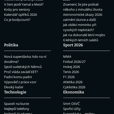
V čem jezdí Yamal a Mesii?
Znamení, že jste potkali
Kvízy pro seniory
někoho z minulého života
Kalendář úplňků 2026
Astronomické úkazy 2026:
Co je bodycount?
zatmění slunce a další
Jak obléci miminko při
vysokých teplotách?
Jak na dokonalé letní mojito
6 lehkých letních salátů
Politika
Sport 2026
Nová superdávka: kdo na ní
MMA
dosáhne?
Fotbal 2026/27
Sjezd sudetských Němců
Hokej 2026
Proč vláda zavádí EET?
Tenis 2026
Padni komu padni
F1 2026
Výpověď z práce vzor
Atletika 2026
Divoký kačer
Cyklistika 2026
Technologie
Ekonomika
SpaceX na burze
Smrt OSVČ
Nejlepší telefony
Spořicí účty
Nejlepší AI zdarma
Superdávka – změny