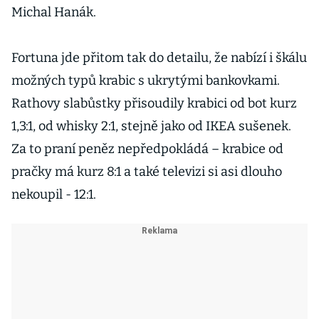
Michal Hanák.
Fortuna jde přitom tak do detailu, že nabízí i škálu
možných typů krabic s ukrytými bankovkami.
Rathovy slabůstky přisoudily krabici od bot kurz
1,3:1, od whisky 2:1, stejně jako od IKEA sušenek.
Za to praní peněz nepředpokládá – krabice od
pračky má kurz 8:1 a také televizi si asi dlouho
nekoupil - 12:1.