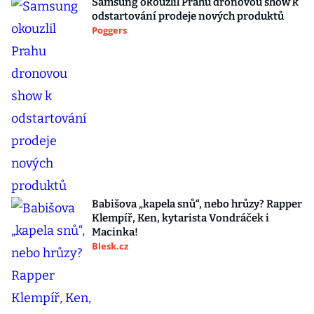
Samsung okouzlil Prahu dronovou show k
odstartování prodeje nových produktů
Poggers
Babišova „kapela snů“, nebo hrůzy? Rapper
Klempíř, Ken, kytarista Vondráček i
Macinka!
Blesk.cz