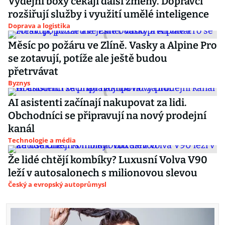
Výdejní boxy čekají další změny. Dopravci
rozšiřují služby i využití umělé inteligence
Doprava a logistika
Měsíc po požáru ve Zlíně. Vasky a Alpine Pro
se zotavují, potíže ale ještě budou
přetrvávat
Byznys
AI asistenti začínají nakupovat za lidi.
Obchodníci se připravují na nový prodejní
kanál
Technologie a média
Že lidé chtějí kombíky? Luxusní Volva V90
leží v autosalonech s milionovou slevou
Český a evropský autoprůmysl