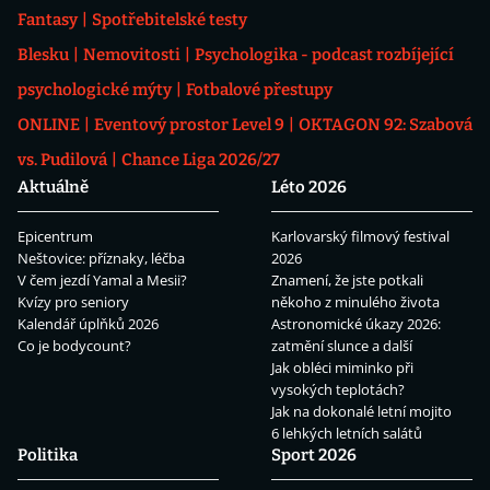
Fantasy
Spotřebitelské testy
Blesku
Nemovitosti
Psychologika - podcast rozbíjející
psychologické mýty
Fotbalové přestupy
ONLINE
Eventový prostor Level 9
OKTAGON 92: Szabová
vs. Pudilová
Chance Liga 2026/27
Aktuálně
Léto 2026
Epicentrum
Karlovarský filmový festival
Neštovice: příznaky, léčba
2026
V čem jezdí Yamal a Mesii?
Znamení, že jste potkali
Kvízy pro seniory
někoho z minulého života
Kalendář úplňků 2026
Astronomické úkazy 2026:
Co je bodycount?
zatmění slunce a další
Jak obléci miminko při
vysokých teplotách?
Jak na dokonalé letní mojito
6 lehkých letních salátů
Politika
Sport 2026