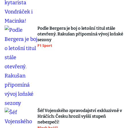
Podle Bergera je boj o letošní titul stále
otevřený. Rakušan připomíná vývoj loňské
sezony
F1 Sport
Šéf Vojenského zpravodajství exkluzivně v
Hráčích: Česku hrozil vyšší stupeň
nebezpečí!
Blesk hráči