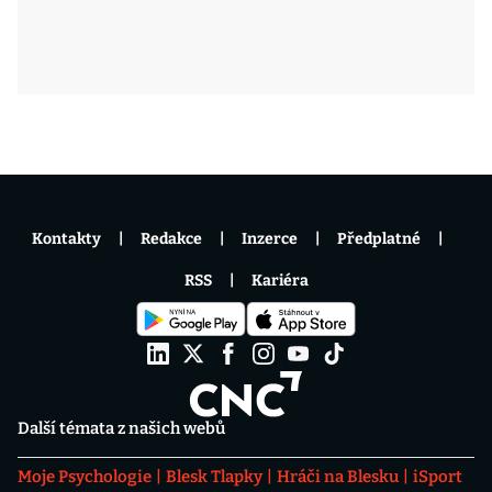
Kontakty
Redakce
Inzerce
Předplatné
RSS
Kariéra
Další témata z našich webů
Moje Psychologie
Blesk Tlapky
Hráči na Blesku
iSport