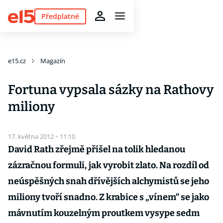
Předplatné
e15.cz
Magazín
Fortuna vypsala sázky na Rathovy
miliony
17. května 2012
·
11:10
David Rath zřejmě přišel na tolik hledanou
zázračnou formuli, jak vyrobit zlato. Na rozdíl od
neúspěšných snah dřívějších alchymistů se jeho
miliony tvoří snadno. Z krabice s „vínem“ se jako
mávnutím kouzelným proutkem vysype sedm