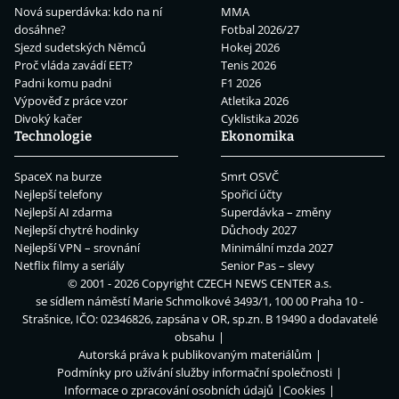
Nová superdávka: kdo na ní
MMA
dosáhne?
Fotbal 2026/27
Sjezd sudetských Němců
Hokej 2026
Proč vláda zavádí EET?
Tenis 2026
Padni komu padni
F1 2026
Výpověď z práce vzor
Atletika 2026
Divoký kačer
Cyklistika 2026
Technologie
Ekonomika
SpaceX na burze
Smrt OSVČ
Nejlepší telefony
Spořicí účty
Nejlepší AI zdarma
Superdávka – změny
Nejlepší chytré hodinky
Důchody 2027
Nejlepší VPN – srovnání
Minimální mzda 2027
Netflix filmy a seriály
Senior Pas – slevy
© 2001 - 2026 Copyright
CZECH NEWS CENTER a.s.
se sídlem náměstí Marie Schmolkové 3493/1, 100 00 Praha 10 -
Strašnice, IČO: 02346826, zapsána v OR, sp.zn. B 19490 a dodavatelé
obsahu
Autorská práva k publikovaným materiálům
Podmínky pro užívání služby informační společnosti
Informace o zpracování osobních údajů
Cookies