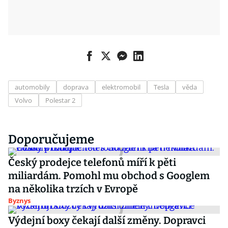
automobily
doprava
elektromobil
Tesla
věda
Volvo
Polestar 2
Doporučujeme
Český prodejce telefonů míří k pěti
miliardám. Pomohl mu obchod s Googlem
na několika trzích v Evropě
Byznys
Výdejní boxy čekají další změny. Dopravci