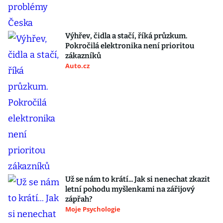
Výhřev, čidla a stačí, říká průzkum.
Pokročilá elektronika není prioritou
zákazníků
Auto.cz
Už se nám to krátí... Jak si nenechat zkazit
letní pohodu myšlenkami na zářijový
zápřah?
Moje Psychologie