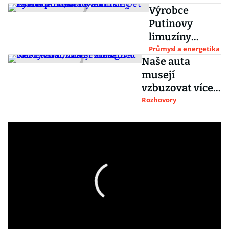
Výrobce
Putinovy
limuzíny
Aurus postaví
Průmysl a energetika
Naše auta
továrnu v
musejí
Tatarstánu,
vzbuzovat více
dodávat chce
emocí, říká
Rozhovory
pět tisíc aut
šéfdesignér
ročně
Škody Auto
Oliver Stefani