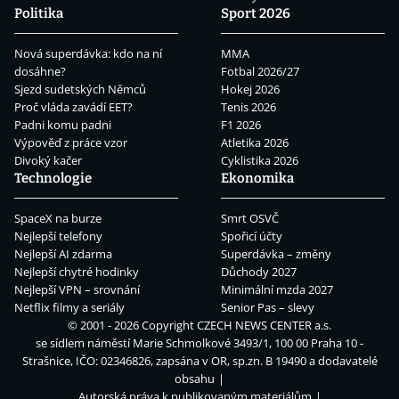
Politika
Sport 2026
Nová superdávka: kdo na ní
MMA
dosáhne?
Fotbal 2026/27
Sjezd sudetských Němců
Hokej 2026
Proč vláda zavádí EET?
Tenis 2026
Padni komu padni
F1 2026
Výpověď z práce vzor
Atletika 2026
Divoký kačer
Cyklistika 2026
Technologie
Ekonomika
SpaceX na burze
Smrt OSVČ
Nejlepší telefony
Spořicí účty
Nejlepší AI zdarma
Superdávka – změny
Nejlepší chytré hodinky
Důchody 2027
Nejlepší VPN – srovnání
Minimální mzda 2027
Netflix filmy a seriály
Senior Pas – slevy
© 2001 - 2026 Copyright
CZECH NEWS CENTER a.s.
se sídlem náměstí Marie Schmolkové 3493/1, 100 00 Praha 10 -
Strašnice, IČO: 02346826, zapsána v OR, sp.zn. B 19490 a dodavatelé
obsahu
Autorská práva k publikovaným materiálům