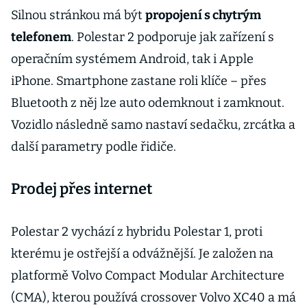
Ami One.
Silnou stránkou má být
propojení s chytrým
Neříká mu
telefonem
. Polestar 2 podporuje jak zařízení s
auto, ale
operačním systémem Android, tak i Apple
„objekt“
iPhone. Smartphone zastane roli klíče – přes
Bluetooth z něj lze auto odemknout i zamknout.
Vozidlo následně samo nastaví sedačku, zrcátka a
další parametry podle řidiče.
Prodej přes internet
Polestar 2 vychází z hybridu Polestar 1, proti
kterému je ostřejší a odvážnější. Je založen na
platformě Volvo Compact Modular Architecture
(CMA), kterou používá crossover Volvo XC40 a má