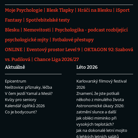
Moje Psychologie
Blesk Tlapky
Hráči na Blesku
iSport
Fantasy
Spotřebitelské testy
Blesku
Nemovitosti
Psychologika - podcast rozbíjející
psychologické mýty
Fotbalové přestupy
ONLINE
Eventový prostor Level 9
OKTAGON 92: Szabová
vs. Pudilová
Chance Liga 2026/27
Aktuálně
Léto 2026
Epicentrum
Karlovarský filmový festival
Neštovice: příznaky, léčba
2026
V čem jezdí Yamal a Mesii?
Znamení, že jste potkali
Kvízy pro seniory
někoho z minulého života
Kalendář úplňků 2026
Astronomické úkazy 2026:
Co je bodycount?
zatmění slunce a další
Jak obléci miminko při
vysokých teplotách?
Jak na dokonalé letní mojito
6 lehkých letních salátů