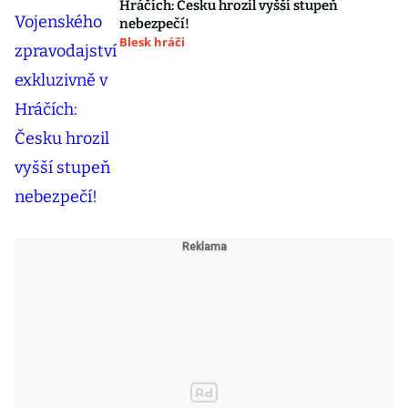
Hráčích: Česku hrozil vyšší stupeň
nebezpečí!
Blesk hráči