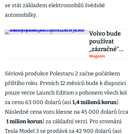
se stát základem elektromobilů švédské
automobilky.
Volvo bude
používat
„zázračné“
lidary
Magazín
Luminar.
Chodce a jeho
Sériová produkce Polestaru 2 začne počátkem
záměry
příštího roku. Prvních 12 měsíců bude k dispozici
odhalí i na
pouze verze Launch Edition s pohonem všech kol
vzdálenost
za cenu 63 000 dolarů (asi
1,4 milionů korun
).
250 metrů
Následně cena vozu klesne na 45 000 dolarů (cca
1 milion korun
) za základní verzi. Pro srovnání:
Tesla Model 3 se prodává za 42 900 dolarů (asi