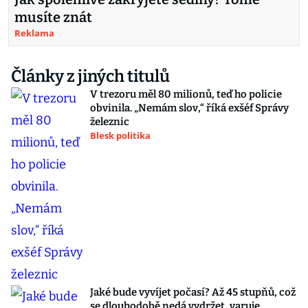
musíte znát
Reklama
Články z jiných titulů
V trezoru měl 80 milionů, teď ho policie
obvinila. „Nemám slov,“ říká exšéf Správy
železnic
Blesk politika
Jaké bude vyvíjet počasí? Až 45 stupňů, což
se dlouhodobě nedá vydržet, varuje