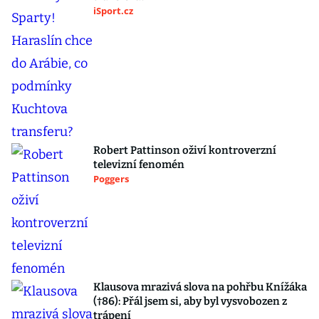
iSport.cz
Robert Pattinson oživí kontroverzní
televizní fenomén
Poggers
Klausova mrazivá slova na pohřbu Knížáka
(†86): Přál jsem si, aby byl vysvobozen z
trápení