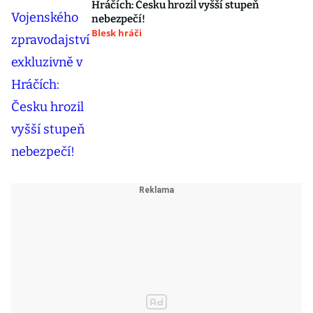
Hráčích: Česku hrozil vyšší stupeň
nebezpečí!
Blesk hráči