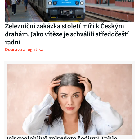
Železniční zakázka století míří k Českým
drahám. Jako vítěze je schválili středočeští
radní
Doprava a logistika
Jak spolehlivě zakryjete šediny? Tohle