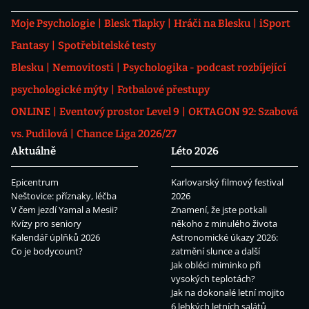
Moje Psychologie
Blesk Tlapky
Hráči na Blesku
iSport
Fantasy
Spotřebitelské testy
Blesku
Nemovitosti
Psychologika - podcast rozbíjející
psychologické mýty
Fotbalové přestupy
ONLINE
Eventový prostor Level 9
OKTAGON 92: Szabová
vs. Pudilová
Chance Liga 2026/27
Aktuálně
Léto 2026
Epicentrum
Karlovarský filmový festival
Neštovice: příznaky, léčba
2026
V čem jezdí Yamal a Mesii?
Znamení, že jste potkali
Kvízy pro seniory
někoho z minulého života
Kalendář úplňků 2026
Astronomické úkazy 2026:
Co je bodycount?
zatmění slunce a další
Jak obléci miminko při
vysokých teplotách?
Jak na dokonalé letní mojito
6 lehkých letních salátů