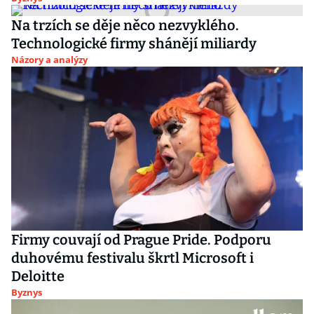
Na trzích se děje něco nezvyklého.
Technologické firmy shánějí miliardy
Názory a analýzy
Firmy couvají od Prague Pride. Podporu
duhovému festivalu škrtl Microsoft i
Deloitte
Byznys