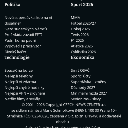
Politika
Sport 2026
Nová superdávka: kdo na ní
MMA
dosáhne?
Fotbal 2026/27
Sjezd sudetských Němců
Hokej 2026
Proč vláda zavádí EET?
Tenis 2026
Padni komu padni
F1 2026
Výpověď z práce vzor
Atletika 2026
Divoký kačer
Cyklistika 2026
Technologie
Ekonomika
SpaceX na burze
Smrt OSVČ
Nejlepší telefony
Spořicí účty
Nejlepší AI zdarma
Superdávka – změny
Nejlepší chytré hodinky
Důchody 2027
Nejlepší VPN – srovnání
Minimální mzda 2027
Netflix filmy a seriály
Senior Pas – slevy
© 2001 - 2026 Copyright
CZECH NEWS CENTER a.s.
se sídlem náměstí Marie Schmolkové 3493/1, 100 00 Praha 10 -
Strašnice, IČO: 02346826, zapsána v OR, sp.zn. B 19490 a dodavatelé
obsahu
Autorská práva k publikovaným materiálům