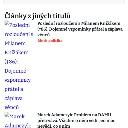
Články z jiných titulů
Poslední rozloučení s Milanem Knížákem
(†86): Dojemné vzpomínky přátel a záplava
věnců
Blesk politika
Marek Adamczyk: Problém na DAMU
přetrvává. Všichni o něm vědí, jen moc
nevědí, co s ním