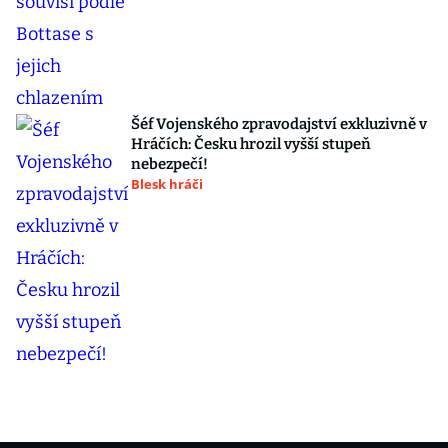
Šéf Vojenského zpravodajství exkluzivně v
Hráčích: Česku hrozil vyšší stupeň
nebezpečí!
Blesk hráči