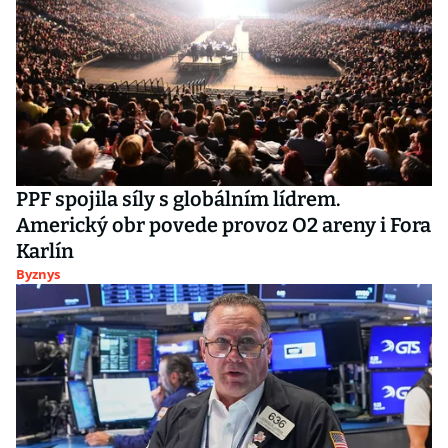
PPF spojila síly s globálním lídrem.
Americký obr povede provoz O2 areny i Fora
Karlín
Byznys