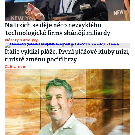
Na trzích se děje něco nezvyklého.
Technologické firmy shánějí miliardy
Názory a analýzy
Itálie vyklízí pláže. První plážové kluby mizí,
turisté změnu pocítí brzy
Zahraniční