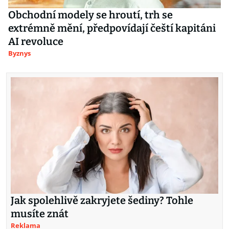
Obchodní modely se hroutí, trh se
extrémně mění, předpovídají čeští kapitáni
AI revoluce
Byznys
Jak spolehlivě zakryjete šediny? Tohle
musíte znát
Reklama