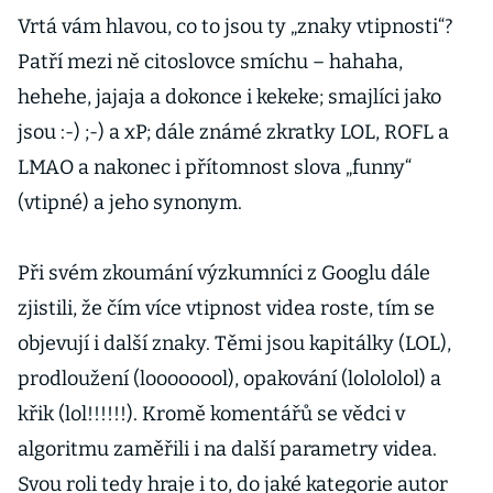
Vrtá vám hlavou, co to jsou ty „znaky vtipnosti“?
Patří mezi ně citoslovce smíchu – hahaha,
hehehe, jajaja a dokonce i kekeke; smajlíci jako
jsou :-) ;-) a xP; dále známé zkratky LOL, ROFL a
LMAO a nakonec i přítomnost slova „funny“
(vtipné) a jeho synonym.
Při svém zkoumání výzkumníci z Googlu dále
zjistili, že čím více vtipnost videa roste, tím se
objevují i další znaky. Těmi jsou kapitálky (LOL),
prodloužení (loooooool), opakování (lolololol) a
křik (lol!!!!!!). Kromě komentářů se vědci v
algoritmu zaměřili i na další parametry videa.
Svou roli tedy hraje i to, do jaké kategorie autor