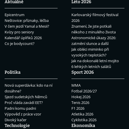
Aktuálně
Léto 2026
Epicentrum
Karlovarský filmový festival
Neštovice: příznaky, léčba
2026
V čem jezdí Yamal a Mesii?
Znamení, že jste potkali
Kvízy pro seniory
někoho z minulého života
Kalendář úplňků 2026
Astronomické úkazy 2026:
Co je bodycount?
zatmění slunce a další
Jak obléci miminko při
vysokých teplotách?
Jak na dokonalé letní mojito
6 lehkých letních salátů
Politika
Sport 2026
Nová superdávka: kdo na ní
MMA
dosáhne?
Fotbal 2026/27
Sjezd sudetských Němců
Hokej 2026
Proč vláda zavádí EET?
Tenis 2026
Padni komu padni
F1 2026
Výpověď z práce vzor
Atletika 2026
Divoký kačer
Cyklistika 2026
Technologie
Ekonomika