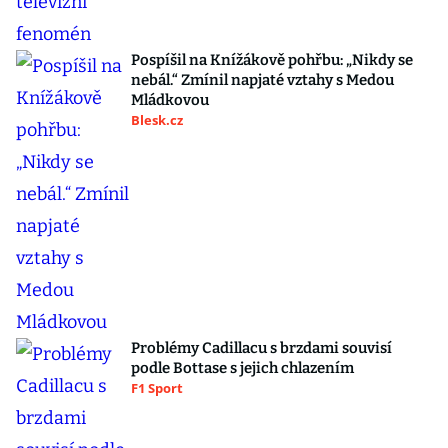
Pospíšil na Knížákově pohřbu: „Nikdy se
nebál.“ Zmínil napjaté vztahy s Medou
Mládkovou
Blesk.cz
Problémy Cadillacu s brzdami souvisí
podle Bottase s jejich chlazením
F1 Sport