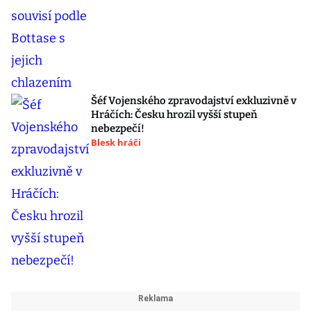
Šéf Vojenského zpravodajství exkluzivně v
Hráčích: Česku hrozil vyšší stupeň
nebezpečí!
Blesk hráči