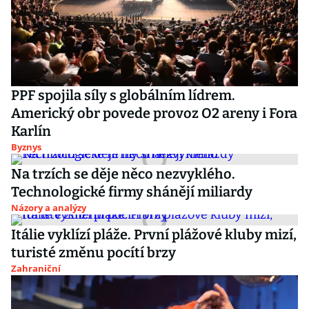
PPF spojila síly s globálním lídrem.
Americký obr povede provoz O2 areny i Fora
Karlín
Byznys
Na trzích se děje něco nezvyklého.
Technologické firmy shánějí miliardy
Názory a analýzy
Itálie vyklízí pláže. První plážové kluby mizí,
turisté změnu pocítí brzy
Zahraniční