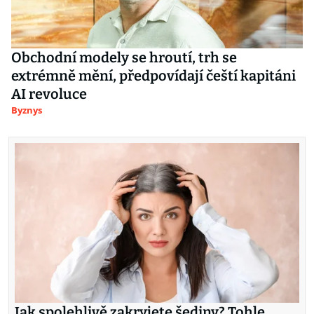
Obchodní modely se hroutí, trh se
extrémně mění, předpovídají čeští kapitáni
AI revoluce
Byznys
Jak spolehlivě zakryjete šediny? Tohle