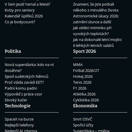
V čem jezdí Yamal a Mesii?
Znamení, že jste potkali
Kvízy pro seniory
někoho z minulého života
Kalendář úplňků 2026
Astronomické úkazy 2026:
Co je bodycount?
zatmění slunce a další
Jak obléci miminko při
vysokých teplotách?
Jak na dokonalé letní mojito
6 lehkých letních salátů
Politika
Sport 2026
Nová superdávka: kdo na ní
MMA
dosáhne?
Fotbal 2026/27
Sjezd sudetských Němců
Hokej 2026
Proč vláda zavádí EET?
Tenis 2026
Padni komu padni
F1 2026
Výpověď z práce vzor
Atletika 2026
Divoký kačer
Cyklistika 2026
Technologie
Ekonomika
SpaceX na burze
Smrt OSVČ
Nejlepší telefony
Spořicí účty
Nejlepší AI zdarma
Superdávka – změny