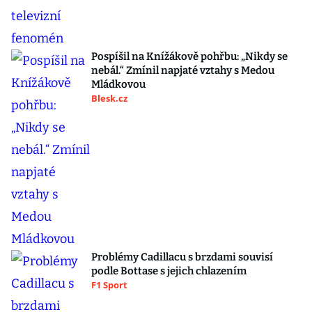
Pospíšil na Knížákově pohřbu: „Nikdy se
nebál.“ Zmínil napjaté vztahy s Medou
Mládkovou
Blesk.cz
Problémy Cadillacu s brzdami souvisí
podle Bottase s jejich chlazením
F1 Sport