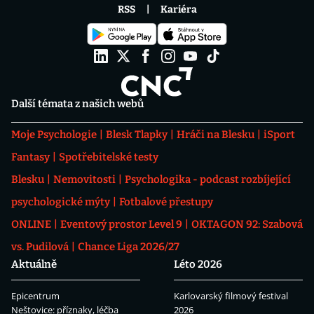
RSS
Kariéra
Další témata z našich webů
Moje Psychologie
Blesk Tlapky
Hráči na Blesku
iSport
Fantasy
Spotřebitelské testy
Blesku
Nemovitosti
Psychologika - podcast rozbíjející
psychologické mýty
Fotbalové přestupy
ONLINE
Eventový prostor Level 9
OKTAGON 92: Szabová
vs. Pudilová
Chance Liga 2026/27
Aktuálně
Léto 2026
Epicentrum
Karlovarský filmový festival
Neštovice: příznaky, léčba
2026