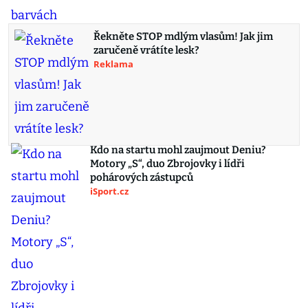
Řekněte STOP mdlým vlasům! Jak jim
zaručeně vrátíte lesk?
Reklama
Kdo na startu mohl zaujmout Deniu?
Motory „S“, duo Zbrojovky i lídři
pohárových zástupců
iSport.cz