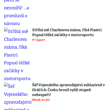
Stříhá mě Charlesova máma, říká Piastri.
Popsal těžké začátky v motorsportu
F1 Sport
Šéf Vojenského zpravodajství exkluzivně v
Hráčích: Česku hrozil vyšší stupeň
nebezpečí!
Blesk hráči