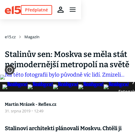
Předplatné
e15.cz
Magazín
Stalinův sen: Moskva se měla stát
nejmodernější metropolí na světě
7
Fotogal
Martin Mrázek - Reflex.cz
31. srpna 2019
·
12:49
Stalinovi architekti plánovali Moskvu. Chtěli ji