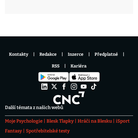
Kontakty
Redakce
Inzerce
Předplatné
RSS
Kariéra
Další témata z našich webů
Moje Psychologie
Blesk Tlapky
Hráči na Blesku
iSport
Fantasy
Spotřebitelské testy