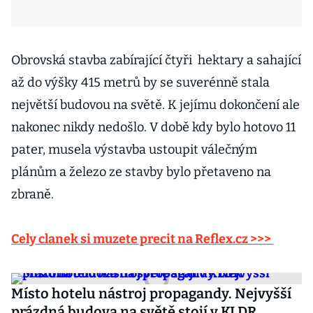
Obrovská stavba zabírající čtyři hektary a sahající
až do výšky 415 metrů by se suverénně stala
největší budovou na světě. K jejímu dokončení ale
nakonec nikdy nedošlo. V době kdy bylo hotovo 11
pater, musela výstavba ustoupit válečným
plánům a železo ze stavby bylo přetaveno na
zbraně.
Cely clanek si muzete precit na Reflex.cz >>>
Místo hotelu nástroj propagandy. Nejvyšší
prázdná budova na světě stojí v KLDR