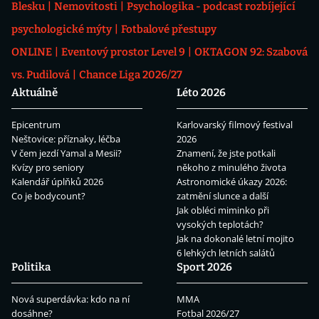
Blesku
Nemovitosti
Psychologika - podcast rozbíjející
psychologické mýty
Fotbalové přestupy
ONLINE
Eventový prostor Level 9
OKTAGON 92: Szabová
vs. Pudilová
Chance Liga 2026/27
Aktuálně
Léto 2026
Epicentrum
Karlovarský filmový festival
Neštovice: příznaky, léčba
2026
V čem jezdí Yamal a Mesii?
Znamení, že jste potkali
Kvízy pro seniory
někoho z minulého života
Kalendář úplňků 2026
Astronomické úkazy 2026:
Co je bodycount?
zatmění slunce a další
Jak obléci miminko při
vysokých teplotách?
Jak na dokonalé letní mojito
6 lehkých letních salátů
Politika
Sport 2026
Nová superdávka: kdo na ní
MMA
dosáhne?
Fotbal 2026/27