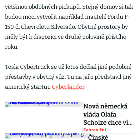
většinou obdobných pickupů. Stejný domov si tak
budou moci vytvořit například majitelé Fordu F-
150 či Chevroletu Silverado. Obytné prostory by
měly být k dispozici ve druhé polovině příštího
roku.
Tesla Cybertruck se už letos dočkal jiné podobné
přestavby v obytný vůz. Tu na jaře představil jiný
americký startup
Cyberlander
.
Nová německá
vláda Olafa
Scholze chce více
investovat do
Zahraniční
Čínské
elektromobility