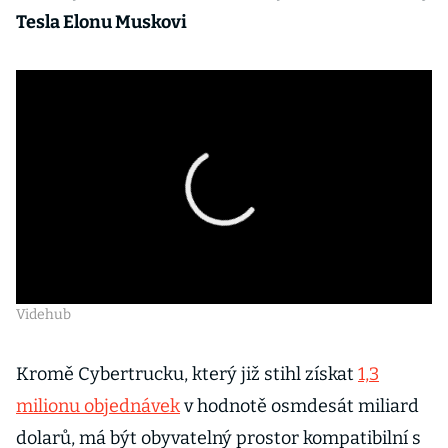
Tesla Elonu Muskovi
Videhub
Kromě Cybertrucku, který již stihl získat
1,3
milionu objednávek
v hodnotě osmdesát miliard
dolarů, má být obyvatelný prostor kompatibilní s