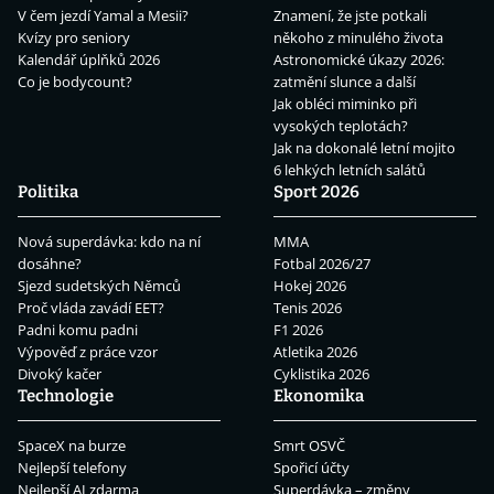
V čem jezdí Yamal a Mesii?
Znamení, že jste potkali
Kvízy pro seniory
někoho z minulého života
Kalendář úplňků 2026
Astronomické úkazy 2026:
Co je bodycount?
zatmění slunce a další
Jak obléci miminko při
vysokých teplotách?
Jak na dokonalé letní mojito
6 lehkých letních salátů
Politika
Sport 2026
Nová superdávka: kdo na ní
MMA
dosáhne?
Fotbal 2026/27
Sjezd sudetských Němců
Hokej 2026
Proč vláda zavádí EET?
Tenis 2026
Padni komu padni
F1 2026
Výpověď z práce vzor
Atletika 2026
Divoký kačer
Cyklistika 2026
Technologie
Ekonomika
SpaceX na burze
Smrt OSVČ
Nejlepší telefony
Spořicí účty
Nejlepší AI zdarma
Superdávka – změny