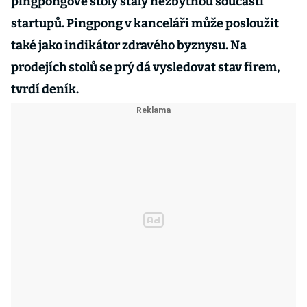
pingpongové stoly staly nezbytnou součástí
startupů. Pingpong v kanceláři může posloužit
také jako indikátor zdravého byznysu. Na
prodejích stolů se prý dá vysledovat stav firem,
tvrdí deník.