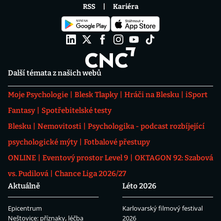
RSS
Kariéra
Další témata z našich webů
Moje Psychologie
Blesk Tlapky
Hráči na Blesku
iSport
Fantasy
Spotřebitelské testy
Blesku
Nemovitosti
Psychologika - podcast rozbíjející
psychologické mýty
Fotbalové přestupy
ONLINE
Eventový prostor Level 9
OKTAGON 92: Szabová
vs. Pudilová
Chance Liga 2026/27
Aktuálně
Léto 2026
Epicentrum
Karlovarský filmový festival
Neštovice: příznaky, léčba
2026