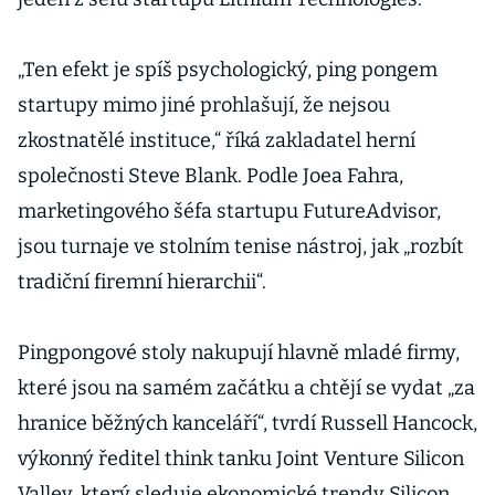
„Ten efekt je spíš psychologický, ping pongem
startupy mimo jiné prohlašují, že nejsou
zkostnatělé instituce,“ říká zakladatel herní
společnosti Steve Blank. Podle Joea Fahra,
marketingového šéfa startupu FutureAdvisor,
jsou turnaje ve stolním tenise nástroj, jak „rozbít
tradiční firemní hierarchii“.
Pingpongové stoly nakupují hlavně mladé firmy,
které jsou na samém začátku a chtějí se vydat „za
hranice běžných kanceláří“, tvrdí Russell Hancock,
výkonný ředitel think tanku Joint Venture Silicon
Valley, který sleduje ekonomické trendy Silicon