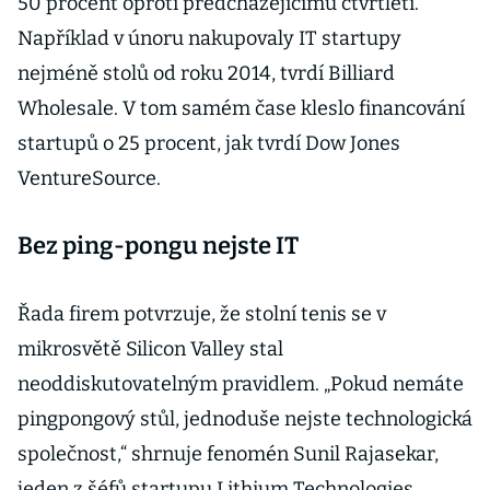
50 procent oproti předcházejícímu čtvrtletí.
Například v únoru nakupovaly IT startupy
nejméně stolů od roku 2014, tvrdí Billiard
Wholesale. V tom samém čase kleslo financování
startupů o 25 procent, jak tvrdí Dow Jones
VentureSource.
Bez ping-pongu nejste IT
Řada firem potvrzuje, že stolní tenis se v
mikrosvětě Silicon Valley stal
neoddiskutovatelným pravidlem. „Pokud nemáte
pingpongový stůl, jednoduše nejste technologická
společnost,“ shrnuje fenomén Sunil Rajasekar,
jeden z šéfů startupu Lithium Technologies.