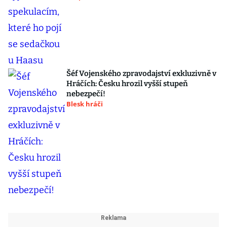
Šéf Vojenského zpravodajství exkluzivně v
Hráčích: Česku hrozil vyšší stupeň
nebezpečí!
Blesk hráči