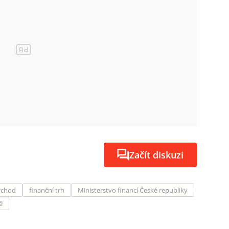
Začít diskuzi
ýchod
finanční trh
Ministerstvo financí České republiky
ě