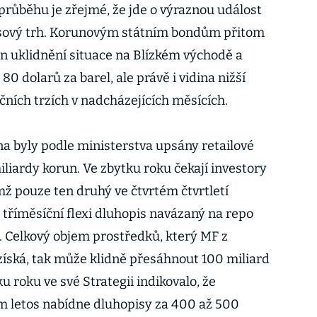
průběhu je zřejmé, že jde o výraznou událost
isový trh. Korunovým státním bondům přitom
 uklidnění situace na Blízkém východě a
0 dolarů za barel, ale právě i vidina nižší
čních trzích v nadcházejících měsících.
a byly podle ministerstva upsány retailové
liardy korun. Ve zbytku roku čekají investory
emž pouze ten druhý ve čtvrtém čtvrtletí
 tříměsíční flexi dluhopis navázaný na repo
 Celkový objem prostředků, který MF z
získá, tak může klidně přesáhnout 100 miliard
u roku ve své Strategii indikovalo, že
m letos nabídne dluhopisy za 400 až 500