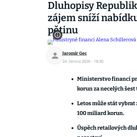
Dluhopisy Republik
zájem sníží nabídku
pětinu
Jaromír Gec
24. června 2026
·
18:30
Ministerstvo financí pr
korun za necelých šest
Letos může stát vybrat
100 miliard korun.
Úspěch retailových dluh