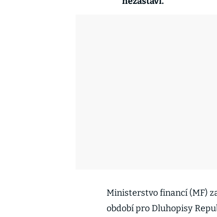
nezastaví.
Ministerstvo financí (MF) z
období pro Dluhopisy Repub