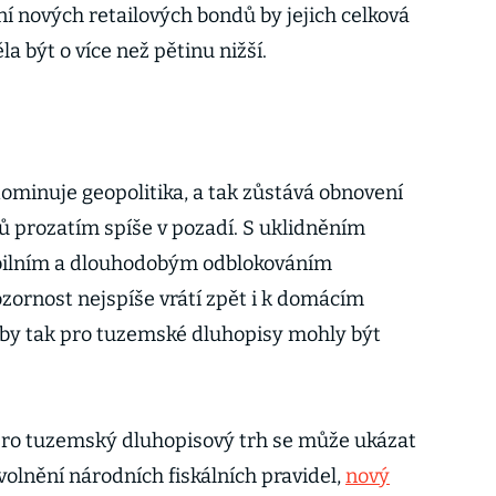
í nových retailových bondů by jejich celková
 být o více než pětinu nižší.
dominuje geopolitika, a tak zůstává obnovení
ů prozatím spíše v pozadí. S uklidněním
bilním a dlouhodobým odblokováním
ornost nejspíše vrátí zpět i k domácím
 by tak pro tuzemské dluhopisy mohly být
pro tuzemský dluhopisový trh se může ukázat
olnění národních fiskálních pravidel,
nový