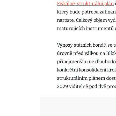
Fiskálně-strukturální plán
i
který bude potřeba zafinan
naroste. Celkový objem vyd
maturujících instrumentů 
Výnosy státních bondů se t
úrovně před válkou na Blíz
přinejmenším ne dlouhodob
konkrétní konsolidační krok
strukturálním plánem dosta
2029 viditelně pod dvě pr