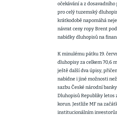
očekávání a z dosavadního 
pro celý tuzemský dluhop
krátkodobě napomáhá nejen
návrat ceny ropy Brent pod 8
nabídky dluhopisů na finan
K minulému pátku 19. červn
dluhopisy za celkem 70,6 mi
ještě další dva úpisy, přič
nabídne i jiné možnosti než
sazbu České národní banky.
Dluhopisů Republiky letos 
korun. Jestliže MF na začátk
institucionálním investorů