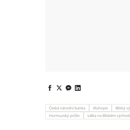
Česká národní banka
dluhopis
Blízký v
Hormuzský průliv
válka na Blízkém východ