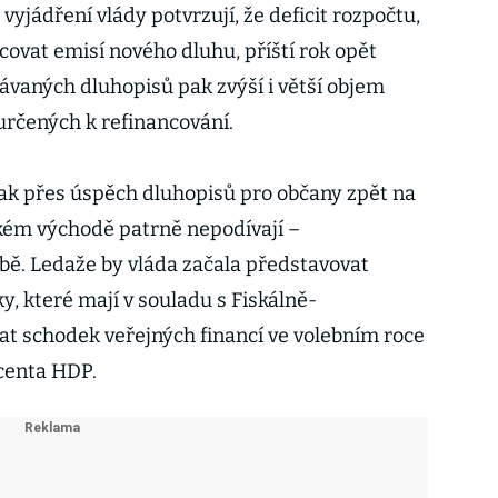
 vyjádření vlády potvrzují, že deficit rozpočtu,
covat emisí nového dluhu, příští rok opět
ávaných dluhopisů pak zvýší i větší objem
určených k refinancování.
ak přes úspěch dluhopisů pro občany zpět na
kém východě patrně nepodívají –
ě. Ledaže by vláda začala představovat
y, které mají v souladu s Fiskálně-
t schodek veřejných financí ve volebním roce
ocenta HDP.