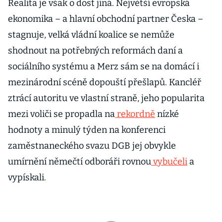
Realita je však o dost jiná. Největší evropská
ekonomika – a hlavní obchodní partner Česka –
stagnuje, velká vládní koalice se nemůže
shodnout na potřebných reformách daní a
sociálního systému a Merz sám se na domácí i
mezinárodní scéně dopouští přešlapů. Kancléř
ztrácí autoritu ve vlastní straně, jeho popularita
mezi voliči se propadla na
rekordně
nízké
hodnoty a minulý týden na konferenci
zaměstnaneckého svazu DGB jej obvykle
umírnění němečtí odboráři rovnou
vybučeli
a
vypískali.