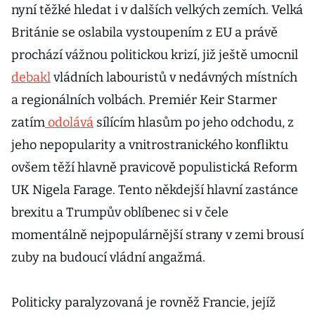
nyní těžké hledat i v dalších velkých zemích. Velká
Británie se oslabila vystoupením z EU a právě
prochází vážnou politickou krizí, již ještě umocnil
debakl
vládních labouristů v nedávných místních
a regionálních volbách. Premiér Keir Starmer
zatím
odolává
sílícím hlasům po jeho odchodu, z
jeho nepopularity a vnitrostranického konfliktu
ovšem těží hlavně pravicově populistická Reform
UK Nigela Farage. Tento někdejší hlavní zastánce
brexitu a Trumpův oblíbenec si v čele
momentálně nejpopulárnější strany v zemi brousí
zuby na budoucí vládní angažmá.
Politicky paralyzovaná je rovněž Francie, jejíž