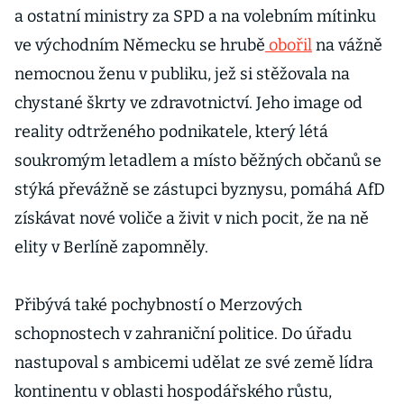
a ostatní ministry za SPD a na volebním mítinku
ve východním Německu se hrubě
obořil
na vážně
nemocnou ženu v publiku, jež si stěžovala na
chystané škrty ve zdravotnictví. Jeho image od
reality odtrženého podnikatele, který létá
soukromým letadlem a místo běžných občanů se
stýká převážně se zástupci byznysu, pomáhá AfD
získávat nové voliče a živit v nich pocit, že na ně
elity v Berlíně zapomněly.
Přibývá také pochybností o Merzových
schopnostech v zahraniční politice. Do úřadu
nastupoval s ambicemi udělat ze své země lídra
kontinentu v oblasti hospodářského růstu,