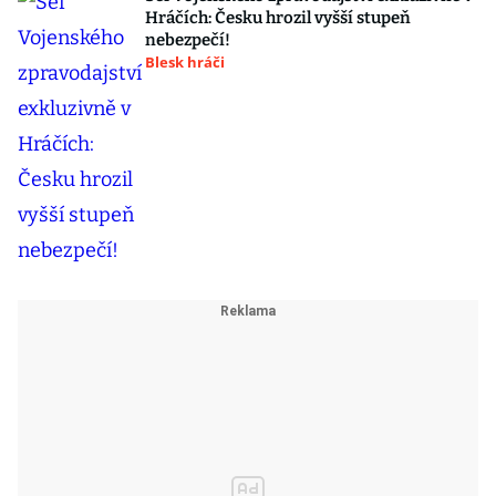
Hráčích: Česku hrozil vyšší stupeň
nebezpečí!
Blesk hráči