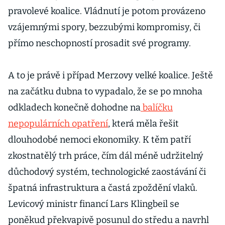
pravolevé koalice. Vládnutí je potom provázeno
vzájemnými spory, bezzubými kompromisy, či
přímo neschopností prosadit své programy.
A to je právě i případ Merzovy velké koalice. Ještě
na začátku dubna to vypadalo, že se po mnoha
odkladech konečně dohodne na
balíčku
nepopulárních opatření
, která měla řešit
dlouhodobé nemoci ekonomiky. K těm patří
zkostnatělý trh práce, čím dál méně udržitelný
důchodový systém, technologické zaostávání či
špatná infrastruktura a častá zpoždění vlaků.
Levicový ministr financí Lars Klingbeil se
poněkud překvapivě posunul do středu a navrhl