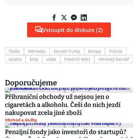
Vstoupit do diskuze (2)
Česko
Německo
Donald Trump
Evropa
Francie
koalice
krize
vláda
Friedrich Merz
německý kancléř
Doporučujeme
Příhraniční obchody už nejsou jen o
cigaretách a alkoholu. Češi do nich jezdí
nakupovat zcela jiné zboží
Obchod a služby
Penzijní fondy jako investoři do startupů?