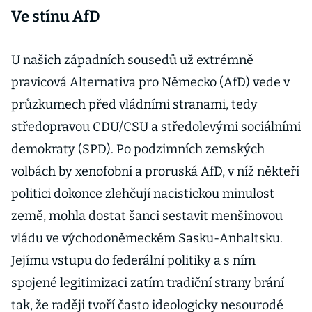
Ve stínu AfD
U našich západních sousedů už extrémně
pravicová Alternativa pro Německo (AfD) vede v
průzkumech před vládními stranami, tedy
středopravou CDU/CSU a středolevými sociálními
demokraty (SPD). Po podzimních zemských
volbách by xenofobní a proruská AfD, v níž někteří
politici dokonce zlehčují nacistickou minulost
země, mohla dostat šanci sestavit menšinovou
vládu ve východoněmeckém Sasku-Anhaltsku.
Jejímu vstupu do federální politiky a s ním
spojené legitimizaci zatím tradiční strany brání
tak, že raději tvoří často ideologicky nesourodé