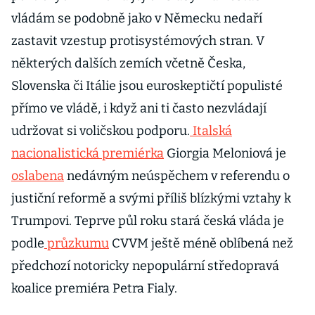
vládám se podobně jako v Německu nedaří
zastavit vzestup protisystémových stran. V
některých dalších zemích včetně Česka,
Slovenska či Itálie jsou euroskeptičtí populisté
přímo ve vládě, i když ani ti často nezvládají
udržovat si voličskou podporu.
Italská
nacionalistická premiérka
Giorgia Meloniová je
oslabena
nedávným neúspěchem v referendu o
justiční reformě a svými příliš blízkými vztahy k
Trumpovi. Teprve půl roku stará česká vláda je
podle
průzkumu
CVVM ještě méně oblíbená než
předchozí notoricky nepopulární středopravá
koalice premiéra Petra Fialy.