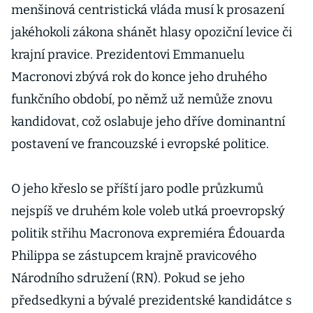
menšinová centristická vláda musí k prosazení
jakéhokoli zákona shánět hlasy opoziční levice či
krajní pravice. Prezidentovi Emmanuelu
Macronovi zbývá rok do konce jeho druhého
funkčního období, po němž už nemůže znovu
kandidovat, což oslabuje jeho dříve dominantní
postavení ve francouzské i evropské politice.
O jeho křeslo se příští jaro podle průzkumů
nejspíš ve druhém kole voleb utká proevropský
politik střihu Macronova expremiéra Édouarda
Philippa se zástupcem krajně pravicového
Národního sdružení (RN). Pokud se jeho
předsedkyni a bývalé prezidentské kandidátce s