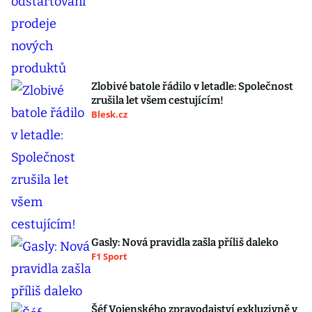
Zlobivé batole řádilo v letadle: Společnost
zrušila let všem cestujícím!
Blesk.cz
Gasly: Nová pravidla zašla příliš daleko
F1 Sport
Šéf Vojenského zpravodajství exkluzivně v