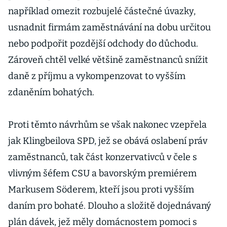
například omezit rozbujelé částečné úvazky,
usnadnit firmám zaměstnávání na dobu určitou
nebo podpořit pozdější odchody do důchodu.
Zároveň chtěl velké většině zaměstnanců snížit
daně z příjmu a vykompenzovat to vyšším
zdaněním bohatých.
Proti těmto návrhům se však nakonec vzepřela
jak Klingbeilova SPD, jež se obává oslabení práv
zaměstnanců, tak část konzervativců v čele s
vlivným šéfem CSU a bavorským premiérem
Markusem Söderem, kteří jsou proti vyšším
daním pro bohaté. Dlouho a složitě dojednávaný
plán dávek, jež měly domácnostem pomoci s