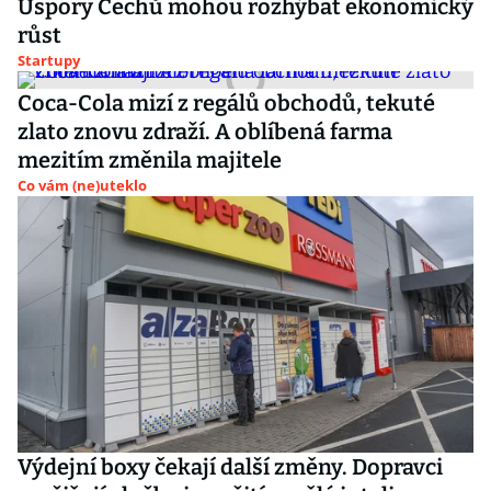
Úspory Čechů mohou rozhýbat ekonomický
růst
Startupy
Coca-Cola mizí z regálů obchodů, tekuté
zlato znovu zdraží. A oblíbená farma
mezitím změnila majitele
Co vám (ne)uteklo
Výdejní boxy čekají další změny. Dopravci