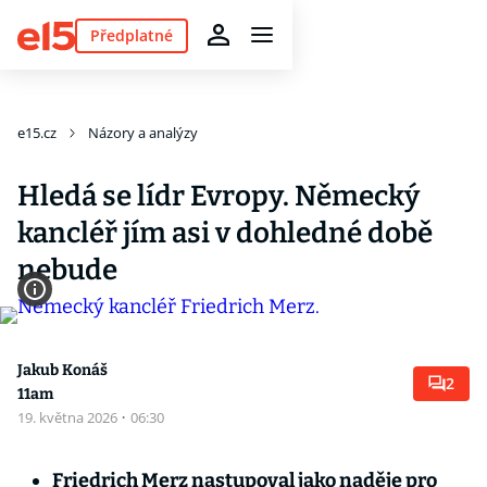
Předplatné
e15.cz
Názory a analýzy
Hledá se lídr Evropy. Německý
kancléř jím asi v dohledné době
nebude
Jakub Konáš
2
11am
19. května 2026
·
06:30
Friedrich Merz nastupoval jako naděje pro