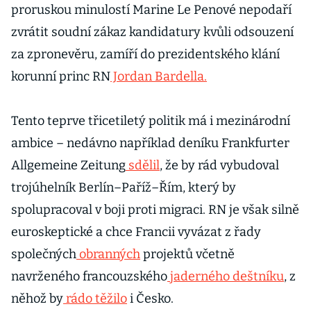
proruskou minulostí Marine Le Penové nepodaří
zvrátit soudní zákaz kandidatury kvůli odsouzení
za zpronevěru, zamíří do prezidentského klání
korunní princ RN
Jordan Bardella.
Tento teprve třicetiletý politik má i mezinárodní
ambice – nedávno například deníku Frankfurter
Allgemeine Zeitung
sdělil
, že by rád vybudoval
trojúhelník Berlín–Paříž–Řím, který by
spolupracoval v boji proti migraci. RN je však silně
euroskeptické a chce Francii vyvázat z řady
společných
obranných
projektů včetně
navrženého francouzského
jaderného deštníku
, z
něhož by
rádo těžilo
i Česko.