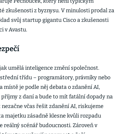
varuje Pěchouček, který není typickým
é zkušenosti z byznysu. V minulosti prodal za
lad svůj startup gigantu Cisco a zkušenosti
ci v Avastu.
ezpečí
 jak umělá inteligence změní společnost.
 střední třídu – programátory, právníky nebo
a místě je podle něj debata o zdanění AI,
 příjmy z daní a bude to mít fatální dopady na
t nezačne včas řešit zdanění AI, riskujeme
ta majetku zásadně klesne kvůli rozpadu
je reálný scénář budoucnosti. Zároveň v