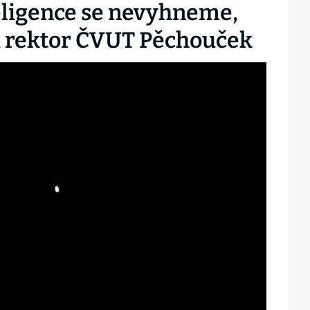
eligence se nevyhneme,
íká rektor ČVUT Pěchouček