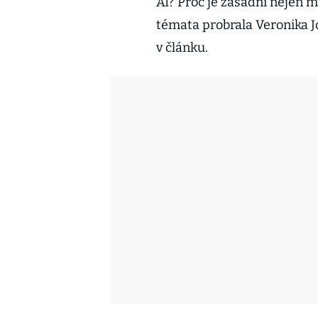
AI? Proč je zásadní nejen ma
témata probrala Veronika J
v článku.