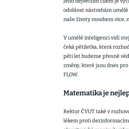
Jeho největším cílem je vyc
odolávat nástrahám umělé i
naše životy mnohem více, 
V umělé inteligenci vidí ste
čeká pětiletka, která rozhod
pěti let budeme přesně věd
změny, které jsou dnes pro p
FLOW.
Matematika je nejl
Rektor ČVUT také v rozhovo
lékem proti dezinformacím 