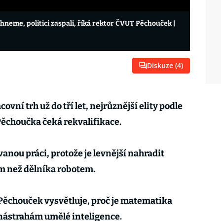
hneme, politici zaspali, říká rektor ČVUT Pěchouček
|
Diskuze (
4
)
vní trh už do tří let, nejrůznější elity podle
ěchoučka čeká rekvalifikace.
vanou práci, protože je levnější nahradit
m než dělníka robotem.
Pěchouček vysvětluje, proč je matematika
 nástrahám umělé inteligence.