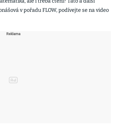
tematika, ale i třeba čtení? Tato a další
onášová v pořadu FLOW, podívejte se na video