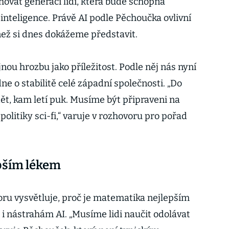
hovat generaci lidí, která bude schopná
nteligence. Právě AI podle Pěchoučka ovlivní
než si dnes dokážeme představit.
jnou hrozbu jako příležitost. Podle něj nás nyní
ne o stabilitě celé západní společnosti. „Do
ět, kam letí puk. Musíme být připraveni na
olitiky sci-fi,“ varuje v rozhovoru pro pořad
epším lékem
ru vysvětluje, proč je matematika nejlepším
i nástrahám AI. „Musíme lidi naučit odolávat