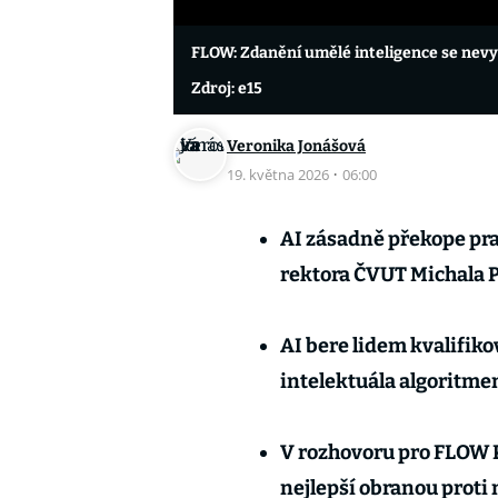
FLOW: Zdanění umělé inteligence se nevy
Zdroj: e15
Veronika Jonášová
19. května 2026
·
06:00
AI zásadně překope praco
rektora ČVUT Michala P
AI bere lidem kvalifiko
intelektuála algoritme
V rozhovoru pro FLOW 
nejlepší obranou proti