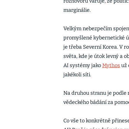
rozhovoru varuje, že politi
marginálie.
Velkým nebezpečím spojeným
promyšlené kybernetické ú
je třeba Severní Korea. V 
světa, kde je útok levný a 
AI systémy jako
Mythos
už 
jakékoli síti.
Na druhou stranu je podle 
vědeckého bádání za pomoc
Co vše to konkrétně přinese