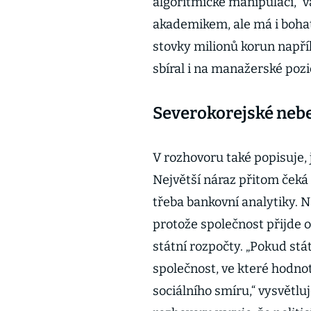
algoritmické manipulaci,“ 
akademikem, ale má i bohat
stovky milionů korun napřík
sbíral i na manažerské pozi
Severokorejské neb
V rozhovoru také popisuje,
Největší náraz přitom čeká
třeba bankovní analytiky. N
protože společnost přijde o
státní rozpočty. „Pokud stá
společnost, ve které hodno
sociálního smíru,“ vysvětlu