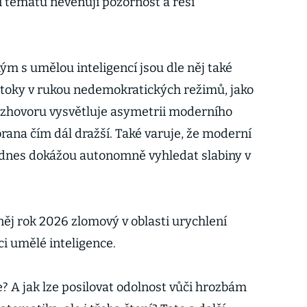
ci tématu nevěnují pozornost a řeší
 s umělou inteligencí jsou dle něj také
toky v rukou nedemokratických režimů, jako
rozhovoru vysvětluje asymetrii moderního
obrana čím dál dražší. Také varuje, že moderní
dnes dokážou autonomně vyhledat slabiny v
něj rok 2026 zlomový v oblasti urychlení
i umělé inteligence.
? A jak lze posilovat odolnost vůči hrozbám