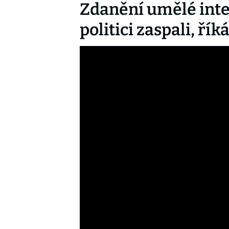
Zdanění umělé int
politici zaspali, ř