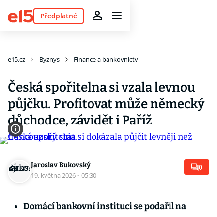
Předplatné
e15.cz
Byznys
Finance a bankovnictví
Česká spořitelna si vzala levnou
půjčku. Profitovat může německý
důchodce, závidět i Paříž
Jaroslav Bukovský
0
19. května 2026
·
05:30
Domácí bankovní instituci se podařil na