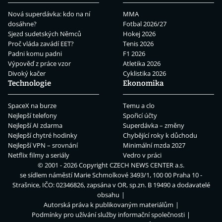
Nová superdávka: kdo na ní
MMA
dosáhne?
Fotbal 2026/27
Sjezd sudetských Němců
Hokej 2026
Proč vláda zavádí EET?
Tenis 2026
Padni komu padni
F1 2026
Výpověď z práce vzor
Atletika 2026
Divoký kačer
Cyklistika 2026
Technologie
Ekonomika
SpaceX na burze
Temu a clo
Nejlepší telefony
Spořicí účty
Nejlepší AI zdarma
Superdávka – změny
Nejlepší chytré hodinky
Chybějící roky k důchodu
Nejlepší VPN – srovnání
Minimální mzda 2027
Netflix filmy a seriály
Vedro v práci
© 2001 - 2026 Copyright
CZECH NEWS CENTER a.s.
se sídlem náměstí Marie Schmolkové 3493/1, 100 00 Praha 10 -
Strašnice, IČO: 02346826, zapsána v OR, sp.zn. B 19490 a dodavatelé
obsahu
Autorská práva k publikovaným materiálům
Podmínky pro užívání služby informační společnosti