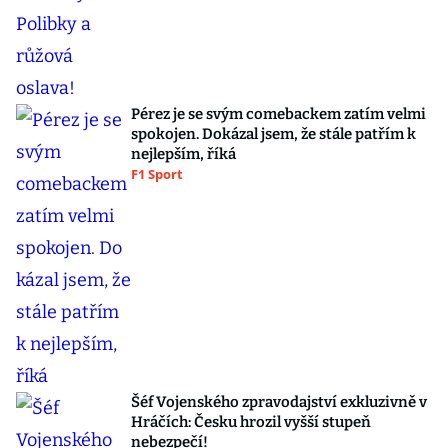
Pérez je se svým comebackem zatím velmi
spokojen. Dokázal jsem, že stále patřím k
nejlepším, říká
F1 Sport
Šéf Vojenského zpravodajství exkluzivně v
Hráčích: Česku hrozil vyšší stupeň
nebezpečí!