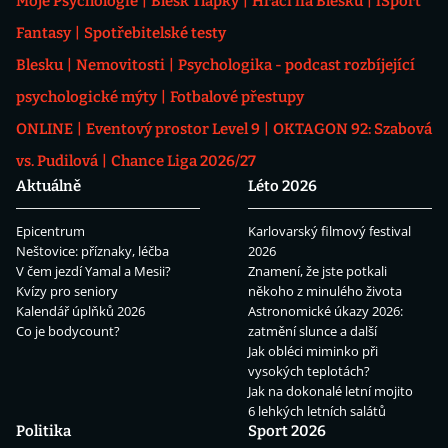
Moje Psychologie
Blesk Tlapky
Hráči na Blesku
iSport
Fantasy
Spotřebitelské testy
Blesku
Nemovitosti
Psychologika - podcast rozbíjející
psychologické mýty
Fotbalové přestupy
ONLINE
Eventový prostor Level 9
OKTAGON 92: Szabová
vs. Pudilová
Chance Liga 2026/27
Aktuálně
Léto 2026
Epicentrum
Karlovarský filmový festival
Neštovice: příznaky, léčba
2026
V čem jezdí Yamal a Mesii?
Znamení, že jste potkali
Kvízy pro seniory
někoho z minulého života
Kalendář úplňků 2026
Astronomické úkazy 2026:
Co je bodycount?
zatmění slunce a další
Jak obléci miminko při
vysokých teplotách?
Jak na dokonalé letní mojito
6 lehkých letních salátů
Politika
Sport 2026