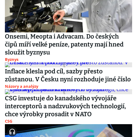
Onsemi, Meopta i Advacam. Do českých
čipů míří velké peníze, patenty mají hned
sloužit byznysu
Byznys
Inflace klesla pod cíl, sazby přesto
zůstanou. V Česku nyní rozhoduje jiné číslo
Názory a analýzy
CSG investuje do kanadského vývojáře
interceptorů a nadzvukových technologií,
chce výrobky prosadit v NATO
CSG