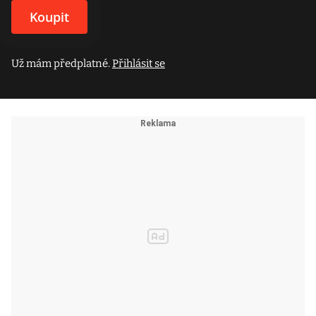
Koupit
Už mám předplatné.
Přihlásit se