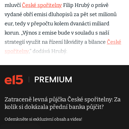
mluvčí
České spořitelny
Filip Hrubý o právě
vydané obří emisi dluhopisů za pět set milionů
eur, tedy v přepočtu kolem dvanácti miliard
korun. „Výnos z emise bude v souladu s naší
strategií využit na řízení likvidity a bilance
České
spořitelny
,“ dodává Hrubý.
Zatraceně levná půjčka České spořitelny: Za
kolik si dokázala přední banka půjčit?
Odemkněte si exkluzivní obsah a videa!