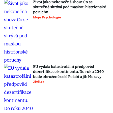
Život jako nekonečná show: Co se
skutečně skrývá pod maskou histrionské
poruchy
Moje Psychologie
EU vydala katastrofální předpověď
dezertifikace kontinentu. Do roku 2040
bude ohrožené celé Polabí a jih Moravy
Živě.cz