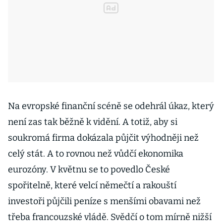
Na evropské finanční scéně se odehrál úkaz, který
není zas tak běžně k vidění. A totiž, aby si
soukromá firma dokázala půjčit výhodněji než
celý stát. A to rovnou než vůdčí ekonomika
eurozóny. V květnu se to povedlo České
spořitelně, které velcí němečtí a rakouští
investoři půjčili peníze s menšími obavami než
třeba francouzské vládě. Svědčí o tom mírně nižší