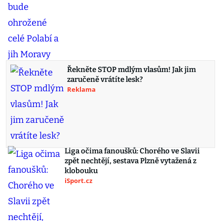
Řekněte STOP mdlým vlasům! Jak jim
zaručeně vrátíte lesk?
Reklama
Liga očima fanoušků: Chorého ve Slavii
zpět nechtějí, sestava Plzně vytažená z
klobouku
iSport.cz