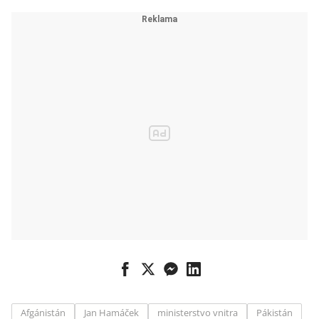
se ale nechtějí
Afgánistán
Jan Hamáček
ministerstvo vnitra
Pákistán