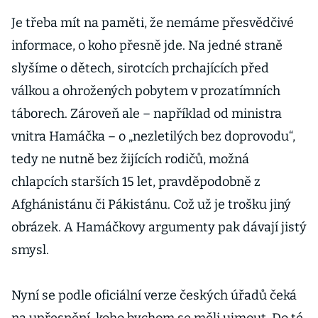
obavami o
bezpečnost,
Je třeba mít na paměti, že nemáme přesvědčivé
vzkazuje
informace, o koho přesně jde. Na jedné straně
Česku
slyšíme o dětech, sirotcích prchajících před
advokátka EU
válkou a ohrožených pobytem v prozatímních
táborech. Zároveň ale – například od ministra
vnitra Hamáčka – o „nezletilých bez doprovodu“,
tedy ne nutně bez žijících rodičů, možná
chlapcích starších 15 let, pravděpodobně z
Afghánistánu či Pákistánu. Což už je trošku jiný
obrázek. A Hamáčkovy argumenty pak dávají jistý
smysl.
Nyní se podle oficiální verze českých úřadů čeká