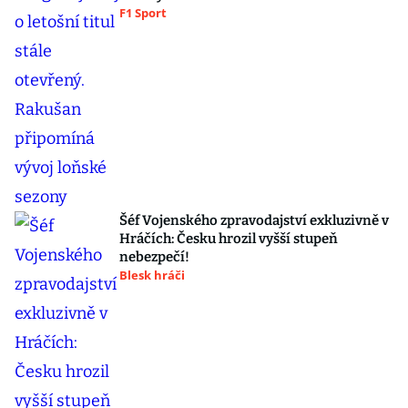
F1 Sport
Šéf Vojenského zpravodajství exkluzivně v
Hráčích: Česku hrozil vyšší stupeň
nebezpečí!
Blesk hráči