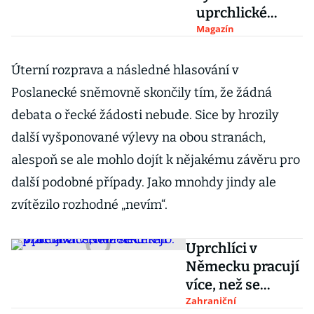
uprchlické
krize tři roky
Magazín
poté: V Calais
uvízly stovky
Úterní rozprava a následné hlasování v
migrantů
Poslanecké sněmovně skončily tím, že žádná
debata o řecké žádosti nebude. Sice by hrozily
další vyšponované výlevy na obou stranách,
alespoň se ale mohlo dojít k nějakému závěru pro
další podobné případy. Jako mnohdy jindy ale
zvítězilo rozhodné „nevím“.
Uprchlíci v
Německu pracují
více, než se
čekalo. Vzdělávat
Zahraniční