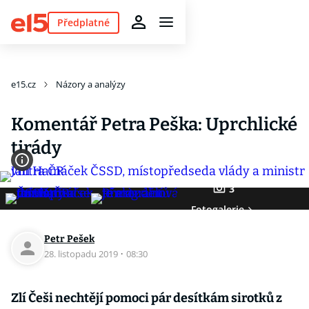
Předplatné
e15.cz
Názory a analýzy
Komentář Petra Peška: Uprchlické
tirády
3
Fotogalerie
Petr Pešek
28. listopadu 2019
·
08:30
Zlí Češi nechtějí pomoci pár desítkám sirotků z