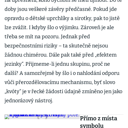
na upřesnění, koho bychom se měli ujmout. Do té
doby jsou veškeré závěry předčasné. Pokud jde
opravdu o dětské uprchlíky a sirotky, pak to jistě
lze zvážit. I kdyby šlo o výjimku. Zároveň je ale
třeba se mít na pozoru. Jednak před
bezpečnostními riziky – ta skutečně nejsou
žádnou chimérou. Dále pak také před „efektem
jezinky“. Přijmeme-li jednu skupinu, proč ne
další? A samozřejmě by šlo i o nahlodání odporu
vůči přerozdělovacímu mechanismu, byť slovo
„kvóty“ je v řecké žádosti údajně zmíněno jen jako
jednorázový nástroj.
Přímo z místa
symbolu