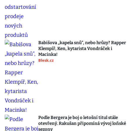
Babišova „kapela snů“, nebo hrůzy? Rapper
Klempíř, Ken, kytarista Vondráček i
Macinka!
Blesk.cz
Podle Bergera je boj o letošní titul stále
otevřený. Rakušan připomíná vývoj loňské
sezony