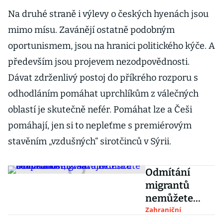
Na druhé straně i výlevy o českých hyenách jsou
mimo mísu. Zavánějí ostatně podobným
oportunismem, jsou na hranici politického kýče. A
především jsou projevem nezodpovědnosti.
Dávat zdrženlivý postoj do příkrého rozporu s
odhodláním pomáhat uprchlíkům z válečných
oblastí je skutečně nefér. Pomáhat lze a Češi
pomáhají, jen si to nepleťme s premiérovým
stavěním „vzdušných“ sirotčinců v Sýrii.
Odmítání
migrantů
nemůžete
zdůvodňovat
Zahraniční