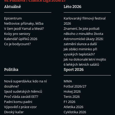
vs. Pudilová
Chance Liga 2026/27
Aktuálně
Léto 2026
Epicentrum
Karlovarský filmový festival
Neštovice: příznaky, léčba
2026
V čem jezdí Yamal a Mesii?
Znamení, že jste potkali
Kvízy pro seniory
někoho z minulého života
Kalendář úplňků 2026
Astronomické úkazy 2026:
Co je bodycount?
zatmění slunce a další
Jak obléci miminko při
vysokých teplotách?
Jak na dokonalé letní mojito
6 lehkých letních salátů
Politika
Sport 2026
Nová superdávka: kdo na ní
MMA
dosáhne?
Fotbal 2026/27
Sjezd sudetských Němců
Hokej 2026
Proč vláda zavádí EET?
Tenis 2026
Padni komu padni
F1 2026
Výpověď z práce vzor
Atletika 2026
Divoký kačer
Cyklistika 2026