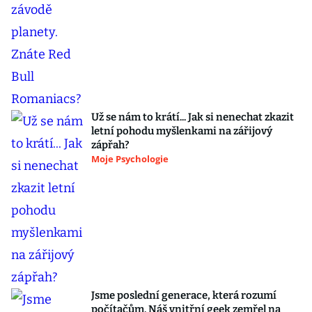
Už se nám to krátí... Jak si nenechat zkazit
letní pohodu myšlenkami na zářijový
zápřah?
Moje Psychologie
Jsme poslední generace, která rozumí
počítačům. Náš vnitřní geek zemřel na