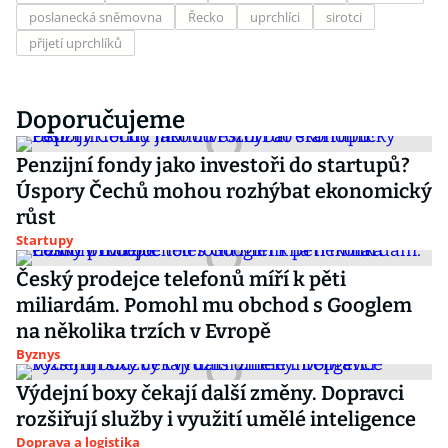
poslanecká sněmovna
Řecko
uprchlíci
sirotci
přijetí uprchlíků
Doporučujeme
Penzijní fondy jako investoři do startupů?
Úspory Čechů mohou rozhýbat ekonomický
růst
Startupy
Český prodejce telefonů míří k pěti
miliardám. Pomohl mu obchod s Googlem
na několika trzích v Evropě
Byznys
Výdejní boxy čekají další změny. Dopravci
rozšiřují služby i využití umělé inteligence
Doprava a logistika