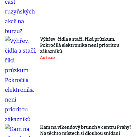
Výhřev, čidla a stačí, říká průzkum.
Pokročilá elektronika není prioritou
zákazníků
Auto.cz
Kam na víkendový brunch v centru Prahy?
Na těchto místech si dlouhou snídani