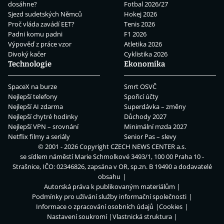
dosáhne?
Fotbal 2026/27
Sjezd sudetských Němců
Hokej 2026
Proč vláda zavádí EET?
Tenis 2026
Padni komu padni
F1 2026
Výpověď z práce vzor
Atletika 2026
Divoký kačer
Cyklistika 2026
Technologie
Ekonomika
SpaceX na burze
Smrt OSVČ
Nejlepší telefony
Spořicí účty
Nejlepší AI zdarma
Superdávka – změny
Nejlepší chytré hodinky
Důchody 2027
Nejlepší VPN – srovnání
Minimální mzda 2027
Netflix filmy a seriály
Senior Pas – slevy
© 2001 - 2026 Copyright
CZECH NEWS CENTER a.s.
se sídlem náměstí Marie Schmolkové 3493/1, 100 00 Praha 10 -
Strašnice, IČO: 02346826, zapsána v OR, sp.zn. B 19490 a dodavatelé
obsahu
Autorská práva k publikovaným materiálům
Podmínky pro užívání služby informační společnosti
Informace o zpracování osobních údajů
Cookies
Nastavení soukromí
Vlastnická struktura