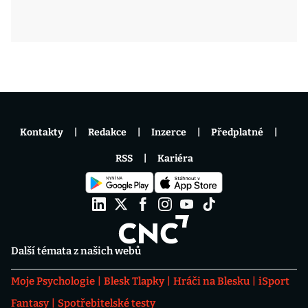
Kontakty
Redakce
Inzerce
Předplatné
RSS
Kariéra
Další témata z našich webů
Moje Psychologie
Blesk Tlapky
Hráči na Blesku
iSport
Fantasy
Spotřebitelské testy