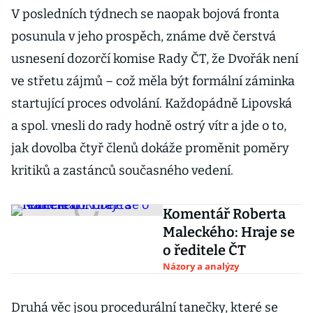
V posledních týdnech se naopak bojová fronta
posunula v jeho prospěch, známe dvě čerstvá
usnesení dozorčí komise Rady ČT, že Dvořák není
ve střetu zájmů – což měla být formální záminka
startující proces odvolání. Každopádně Lipovská
a spol. vnesli do rady hodně ostrý vítr a jde o to,
jak dovolba čtyř členů dokáže proměnit poměry
kritiků a zastánců současného vedení.
Komentář Roberta
Maleckého: Hraje se
o ředitele ČT
Názory a analýzy
Druhá věc jsou procedurální tanečky, které se