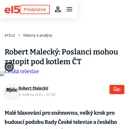
Předplatné
e15.cz
Názory a analýzy
Robert Malecký: Poslanci mohou
zatopit pod kotlem ČT
Robert Malecký
0
3. května 2021
·
07:30
Malé hlasování pro sněmovnu, velký krok pro
budoucí podobu Rady České televize a českého