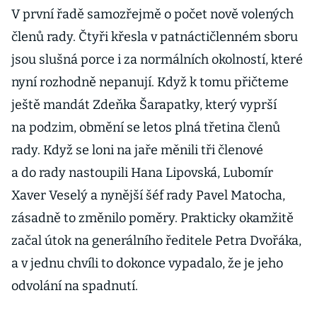
V první řadě samozřejmě o počet nově volených
členů rady. Čtyři křesla v patnáctičlenném sboru
jsou slušná porce i za normálních okolností, které
nyní rozhodně nepanují. Když k tomu přičteme
ještě mandát Zdeňka Šarapatky, který vyprší
na podzim, obmění se letos plná třetina členů
rady. Když se loni na jaře měnili tři členové
a do rady nastoupili Hana Lipovská, Lubomír
Xaver Veselý a nynější šéf rady Pavel Matocha,
zásadně to změnilo poměry. Prakticky okamžitě
začal útok na generálního ředitele Petra Dvořáka,
a v jednu chvíli to dokonce vypadalo, že je jeho
odvolání na spadnutí.