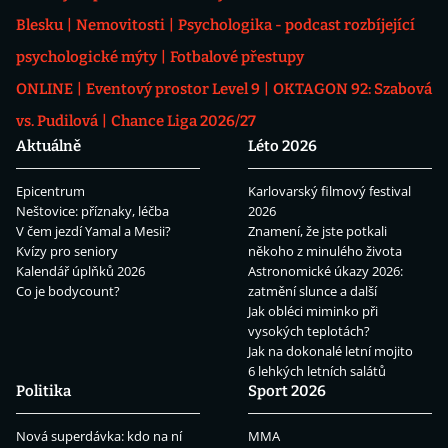
Blesku
Nemovitosti
Psychologika - podcast rozbíjející
psychologické mýty
Fotbalové přestupy
ONLINE
Eventový prostor Level 9
OKTAGON 92: Szabová
vs. Pudilová
Chance Liga 2026/27
Aktuálně
Léto 2026
Epicentrum
Karlovarský filmový festival
Neštovice: příznaky, léčba
2026
V čem jezdí Yamal a Mesii?
Znamení, že jste potkali
Kvízy pro seniory
někoho z minulého života
Kalendář úplňků 2026
Astronomické úkazy 2026:
Co je bodycount?
zatmění slunce a další
Jak obléci miminko při
vysokých teplotách?
Jak na dokonalé letní mojito
6 lehkých letních salátů
Politika
Sport 2026
Nová superdávka: kdo na ní
MMA