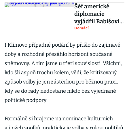
Šéf americké
diplomacie
vyjádřil Babišovi
podporu v kauze
Domácí
Vrbětice
I Klímovo případné podání by přišlo do zajímavé
doby a rozhodně přesáhlo horizont současné
sněmovny. A tím jsme u třetí souvislosti. Všichni,
kdo šli aspoň trochu kolem, vědí, že kritizovaný
způsob volby je jen zástěrkou pro běžnou praxi,
kdy se do rady nedostane nikdo bez vyjednané
politické podpory.
Formálně si hrajeme na nominace kulturních
a jiných spolků, prakticky je volba v rukou politiků.