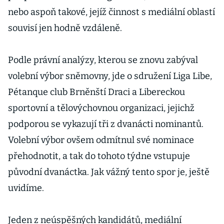
nebo aspoň takové, jejíž činnost s mediální oblastí
souvisí jen hodně vzdáleně.
Podle právní analýzy, kterou se znovu zabýval
volební výbor sněmovny, jde o sdružení Liga Libe,
Pétanque club Brněnští Draci a Libereckou
sportovní a tělovýchovnou organizaci, jejichž
podporou se vykazují tři z dvanácti nominantů.
Volební výbor ovšem odmítnul své nominace
přehodnotit, a tak do tohoto týdne vstupuje
původní dvanáctka. Jak vážný tento spor je, ještě
uvidíme.
Jeden z neúspěšných kandidátů, mediální