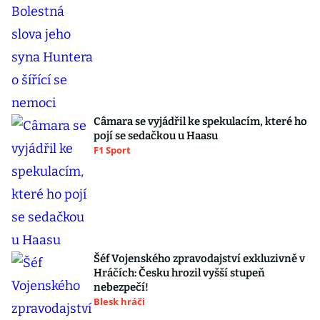
Câmara se vyjádřil ke spekulacím, které ho
pojí se sedačkou u Haasu
F1 Sport
Šéf Vojenského zpravodajství exkluzivně v
Hráčích: Česku hrozil vyšší stupeň
nebezpečí!
Blesk hráči